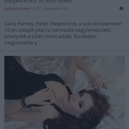
Megérkezett az első videó!
Jurancsik Eszter
•
2017. szeptember 20.
Carla Harvey, Heidi Shepherd és a srácok november
10-én dobják piacra harmadik nagylemezüket,
amelynek a Lilith címet adták. Korábban
megmutatta a ...