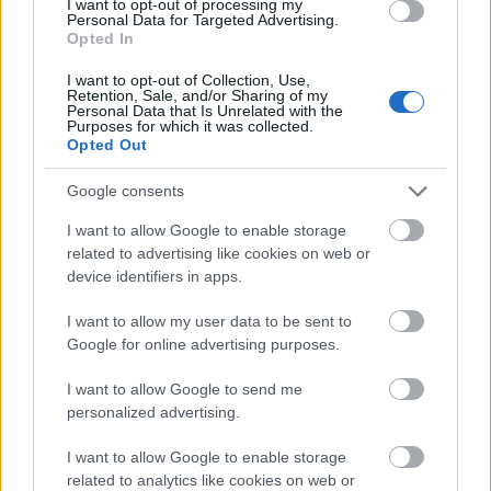
I want to opt-out of processing my
Personal Data for Targeted Advertising.
Opted In
I want to opt-out of Collection, Use,
Retention, Sale, and/or Sharing of my
Personal Data that Is Unrelated with the
Purposes for which it was collected.
Opted Out
Google consents
I want to allow Google to enable storage
related to advertising like cookies on web or
Hallható az új Angel Nation-dal
device identifiers in apps.
Pénteken jön a nagylemez is
I want to allow my user data to be sent to
Jurancsik Eszter
•
2017. október 25.
Google for online advertising purposes.
I want to allow Google to send me
Mint arról korábban beszámoltunk, Elina Siirala és
personalized advertising.
csapata a Burn The Witch és a Breathe Again után
újabb videóval készül, az Aeon címre keresztelt ...
I want to allow Google to enable storage
related to analytics like cookies on web or