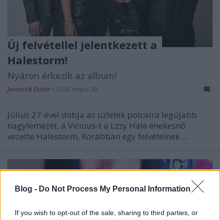
Új felvétellel jelentkezett a
Halestorm!
Nyáron érkezik az album!
Jurancsik Eszter
•
2018. május 30.
Július 27-ével dobja az üzletek polcaira legújabb
nagylemezét, a Vicious-t a Lzzy Hale énekesnő
vezette Halestorm. Korábban egy felvételnek ...
Blog -
Do Not Process My Personal Information
If you wish to opt-out of the sale, sharing to third parties, or