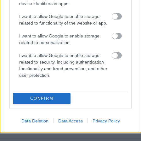
device identifiers in apps.
I want to allow Google to enable storage
related to functionality of the website or app.
I want to allow Google to enable storage
related to personalization.
I want to allow Google to enable storage
related to security, including authentication
functionality and fraud prevention, and other
user protection.
CONFIRM
Október 20-án érkezik a Hallatar
album!
Jön az új videóklip is!
Data Deletion
Data Access
Privacy Policy
Jurancsik Eszter
•
2017. október 13.