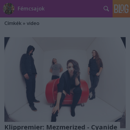
Fémcsajok
Címkék
»
video
Klippremier: Mezmerized - Cyanide