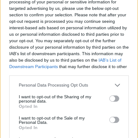
processing of your personal or sensitive information for
targeted advertising by us, please use the below opt-out
section to confirm your selection. Please note that after your
opt-out request is processed you may continue seeing
interest-based ads based on personal information utilized by
us or personal information disclosed to third parties prior to
your opt-out. You may separately opt-out of the further
disclosure of your personal information by third parties on the
IAB’s list of downstream participants. This information may
Hallgasd meg a Valkea Valo demóját!
also be disclosed by us to third parties on the
IAB’s List of
Manueláék gőzerővel dolgoznak
Downstream Participants
that may further disclose it to other
third parties.
Jurancsik Eszter
•
2017. november 10.
Please note that this website/app uses one or more Google
Personal Data Processing Opt Outs
Nemrégiben számoltunk be arról, hogy az egykori
services and may gather and store information including but
not limited to your visit or usage behaviour. You may click to
I want to opt-out of the Sharing of my
Xandria-frontasszony Manuela Kraller egy teljesen
personal data.
grant or deny consent to Google and its third-party tags to
új projekttel tér vissza, amely a
Valkea Valo
nevet ...
Opted In
use your data for below specified purposes in below Google
consent section.
I want to opt-out of the Sale of my
Personal Data.
Opted In