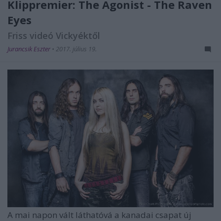
Klippremier: The Agonist - The Raven
Eyes
Friss videó Vickyéktől
Jurancsik Eszter
•
2017. július 19.
A mai napon vált láthatóvá a kanadai csapat új