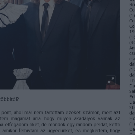
Bri
Co
(
1
)
Co
Co
19
(
1
(
3
An
cs
cs
da
(
1
da
Th
Da
Sa
Er
többitől?
Da
St
z a pont, ahol már nem tartottam ezeket számon, mert azt
da
Ho
tem magamat arra, hogy milyen akadályok vannak az
(
1
)
ha elfogadom őket, de mondok egy random példát, kettő
Da
t, amikor felhívtam az ügyédünket, és megkértem, hogy
De