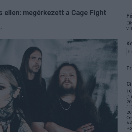
s ellen: megérkezett a Cage Fight
F
Ci
vil
er
Ke
Fr
C
10
(
1
)
20
(
1
20
Ce
A.
R