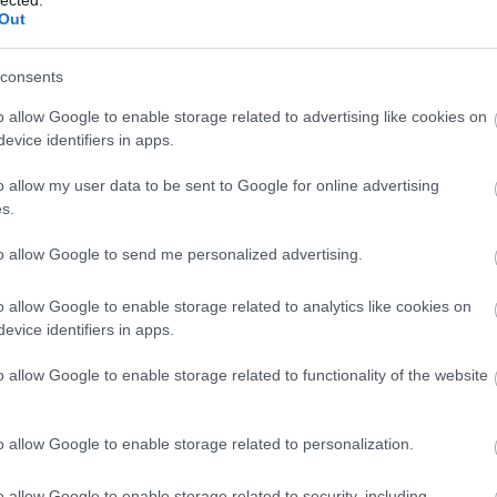
Ba
Out
(
1
)
Be
Be
consents
be
Be
o allow Google to enable storage related to advertising like cookies on
al
evice identifiers in apps.
be
Th
o allow my user data to be sent to Google for online advertising
Bi
s.
za
(
1
)
(
1
)
to allow Google to send me personalized advertising.
Bl
ma
o allow Google to enable storage related to analytics like cookies on
Bl
Bl
evice identifiers in apps.
Bl
Bo
o allow Google to enable storage related to functionality of the website
(
7
Br
Br
o allow Google to enable storage related to personalization.
Br
angot adott a véleményének és tojik arra, ha valaki
(
2
)
élgettünk egy kicsit a titokzatos énekesnővel arról,
Ar
o allow Google to enable storage related to security, including