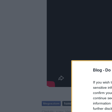
Blog -
Do 
If you wish 
sensitive in
confirm you
continue se
information 
further disc
Címkék:
szex
klippremier
18+
Cage Fight