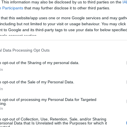
An
. This information may also be disclosed by us to third parties on the
IA
An
Participants
that may further disclose it to other third parties.
An
k elutasítják a nőket,
An
 that this website/app uses one or more Google services and may gath
Em
including but not limited to your visit or usage behaviour. You may click 
oll fogalmát!"
Ap
 to Google and its third-party tags to use your data for below specifi
ar
r
ogle consent section.
Ae
Ar
akatot a szájára
Ko
l Data Processing Opt Outs
árl
át a kemény zenében, az amerikai srácok és skót
As
en energiabomba Shirley Manson 1994 óta zúznak
o opt-out of the Sharing of my personal data.
As
y kicsit az énekesnővel, hogy beszélgessenek a
(
1
In
musról és a hölgyek szerepének változásáról a
At
au
o opt-out of the Sale of my Personal Data.
Au
Ay
In
le
ny
to opt-out of processing my Personal Data for Targeted
ing.
Ph
In
bá
He
o opt-out of Collection, Use, Retention, Sale, and/or Sharing
Ba
ersonal Data that Is Unrelated with the Purposes for which it
ba
lected.