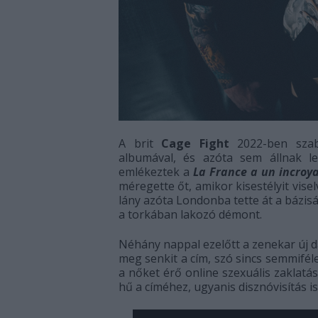
A brit
Cage Fight
2022-ben szaba
albumával, és azóta sem állnak l
emlékeztek a
La France a un incroya
méregette őt, amikor kisestélyit vise
lány azóta Londonba tette át a bázisá
a torkában lakozó démont.
Néhány nappal ezelőtt a zenekar új da
meg senkit a cím, szó sincs semmiféle
a nőket érő online szexuális zaklatá
hű a címéhez, ugyanis disznóvisítás i