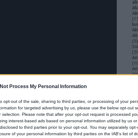
al
ál
Al
(
1
li
Al
Al
(
5
)
So
(
5
Am
(
1
Am
Wi
(
1
)
An
Not Process My Personal Information
Ol
An
An
to opt-out of the sale, sharing to third parties, or processing of your per
Na
formation for targeted advertising by us, please use the below opt-out s
an
r selection. Please note that after your opt-out request is processed y
An
eing interest-based ads based on personal information utilized by us or
Br
komment
disclosed to third parties prior to your opt-out. You may separately opt-
Tetszik
0
An
losure of your personal information by third parties on the IAB’s list of
Gi
Rachel Aspe