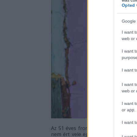
Opted 
Google 
I want t
web or d
I want t
purpose
I want 
I want t
web or d
I want t
or app.
I want t
Az 51 éves frontasszony mindig is h
nem ért vele egyet. Most pedig besz
I want t