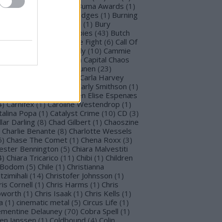
llet for M Valentine
(
1
)
Buma Awards
(
1
)
mblefoot
(
1
)
Burning Bridges
(
1
)
Burning
tches
(
30
)
Burton C. Bell
(
1
)
Bury
morrow
(
1
)
Butcher Babies
(
43
)
Butch
g
(
2
)
Cadaveria
(
16
)
Cage Fight
(
6
)
Call Of
stiny
(
1
)
Cammie Beverly
(
10
)
Cammie
lbert
(
12
)
Cape Town
(
1
)
Capital Chaos
(
1
)
Capri
(
1
)
Capri Virkkunen
(
23
)
rcass
(
1
)
Carín León
(
1
)
Carla Harvey
3
)
Carline Van Roos
(
1
)
Carly Smithson
(
1
)
rl Gustav Jung
(
1
)
Carmen Elise Espenæs
4
)
Carnifex
(
1
)
Caroline Westendrop
(
1
)
talina Popa
(
1
)
Catalyst Crime
(
10
)
CD
(
3
)
llar Darling
(
8
)
Chad Gilbert
(
1
)
Chaoszine
Charlie Benante
(
8
)
Charlotte Wessels
5
)
Chase The Comet
(
1
)
Chena Roxx
(
3
)
ester Bennington
(
5
)
Chiara Malvestiti
4
)
Chiara Tricarico
(
11
)
Chibi
(
1
)
Children
 Bodom
(
5
)
Chile
(
1
)
Christianna
tzimihali
(
14
)
Christofer Johnsson
(
1
)
ris Cornell
(
1
)
Chris Harms
(
1
)
Chris
worth
(
1
)
Chris Isaak
(
1
)
Chris Kells
(
1
)
a
(
1
)
cinematic metal
(
5
)
Circus Life
(
1
)
émentine Delauney
(
70
)
Cobra Spell
(
1
)
en Janssen
(
1
)
Coldbound
(
4
)
Colin