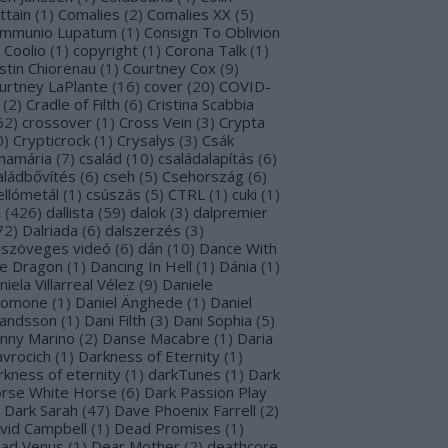
ttain
(
1
)
Comalies
(
2
)
Comalies XX
(
5
)
mmunio Lupatum
(
1
)
Consign To Oblivion
Coolio
(
1
)
copyright
(
1
)
Corona Talk
(
1
)
stin Chiorenau
(
1
)
Courtney Cox
(
9
)
urtney LaPlante
(
16
)
cover
(
20
)
COVID-
(
2
)
Cradle of Filth
(
6
)
Cristina Scabbia
62
)
crossover
(
1
)
Cross Vein
(
3
)
Crypta
0
)
Crypticrock
(
1
)
Crysalys
(
3
)
Csák
namária
(
7
)
család
(
10
)
családalapítás
(
6
)
aládbővítés
(
6
)
cseh
(
5
)
Csehország
(
6
)
ellómetál
(
1
)
csúszás
(
5
)
CTRL
(
1
)
cuki
(
1
)
l
(
426
)
dallista
(
59
)
dalok
(
3
)
dalpremier
72
)
Dalriada
(
6
)
dalszerzés
(
3
)
lszöveges videó
(
6
)
dán
(
10
)
Dance With
e Dragon
(
1
)
Dancing In Hell
(
1
)
Dánia
(
1
)
niela Villarreal Vélez
(
9
)
Daniele
lomone
(
1
)
Daniel Änghede
(
1
)
Daniel
landsson
(
1
)
Dani Filth
(
3
)
Dani Sophia
(
5
)
nny Marino
(
2
)
Danse Macabre
(
1
)
Daria
avrocich
(
1
)
Darkness of Eternity
(
1
)
rkness of eternity
(
1
)
darkTunes
(
1
)
Dark
rse White Horse
(
6
)
Dark Passion Play
Dark Sarah
(
47
)
Dave Phoenix Farrell
(
2
)
vid Campbell
(
1
)
Dead Promises
(
1
)
ad Venus
(
1
)
Dear Mother
(
2
)
deathcore