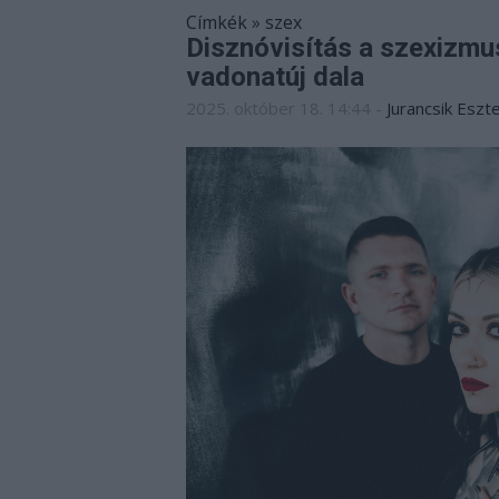
Címkék
»
szex
Disznóvisítás a szexizmu
vadonatúj dala
2025. október 18. 14:44
-
Jurancsik Eszt