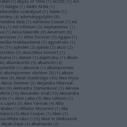
rahel
(
1
)
Abyss of Time
(
1
)
AC/DC
(
1
)
Act
7
)
Adagio
(
1
)
Ádám Attila
(
1
)
atkezelési szabályzat
(
1
)
Adele
(
1
)
omány
(
4
)
adománygyűjtés
(
8
)
renaline Mob
(
1
)
Adrienne Cowan
(
7
)
Ad
tra
(
1
)
Ad Infinitum
(
5
)
Aephanemer
(
1
)
va
(
1
)
Aeva Maurelle
(
9
)
Aeverium
(
8
)
termovie
(
1
)
After Forever
(
5
)
Agape
(
1
)
nieška Vrubliauskienė
(
1
)
agyvérzés
(
1
)
yn
(
51
)
ajándék
(
2
)
ajánlat
(
2
)
akció
(
2
)
usztikus
(
5
)
akusztikus koncert
(
1
)
abama
(
1
)
Alanae
(
1
)
alapítvány
(
1
)
album
46
)
albumborító
(
5
)
albumcím
(
4
)
buminfók
(
1
)
albumok
(
1
)
albumpremier
9
)
albumpremier október 20
(
1
)
album
view
(
6
)
Aleah Stanbridge
(
40
)
Alea Wyss
Alecia Demner
(
3
)
Alejandra Villarreal
lez
(
9
)
Aleksadra Stamenkovic
(
1
)
Alessia
lletti
(
10
)
Alexander Krull
(
10
)
Alexandra
rtin
(
1
)
Alexi Laiho
(
5
)
Alex Lifeson
(
1
)
ex Lopez
(
3
)
Alex Yarmak
(
4
)
Alfio
ibalini
(
1
)
Alfonso Mocerino
(
1
)
Alia
mpora
(
5
)
Alice Cooper
(
1
)
Alien
(
1
)
issa White-Gluz
(
139
)
Alive In Melbourne
Aliyah Daye
(
3
)
alkalmazás
(
2
)