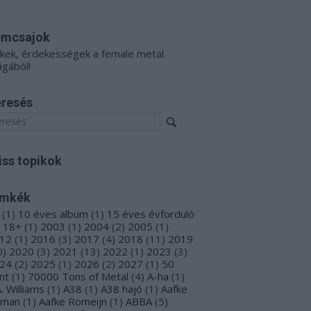
émcsajok
kkek, érdekességek a female metal
ágából!
resés
iss topikok
ímkék
(
1
)
10 éves album
(
1
)
15 éves évforduló
18+
(
1
)
2003
(
1
)
2004
(
2
)
2005
(
1
)
12
(
1
)
2016
(
3
)
2017
(
4
)
2018
(
11
)
2019
0
)
2020
(
3
)
2021
(
13
)
2022
(
1
)
2023
(
3
)
24
(
2
)
2025
(
1
)
2026
(
2
)
2027
(
1
)
50
nt
(
1
)
70000 Tons of Metal
(
4
)
A-ha
(
1
)
A. Williams
(
1
)
A38
(
1
)
A38 hajó
(
1
)
Aafke
oman
(
1
)
Aafke Romeijn
(
1
)
ABBA
(
5
)