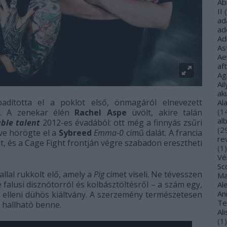
Ab
II
(
ad
ad
Ad
As
Ae
af
Ag
Ail
ak
dította el a poklot első, önmagáról elnevezett
Al
(
1
e. A zenekar élén
Rachel Aspe
üvölt, akire talán
al
ble talent
2012-es évadából: ott még a finnyás zsűri
(
2
lve hörögte el
a
Sybreed
Emma-0
című dalát
. A francia
re
t, és a Cage Fight frontján végre szabadon eresztheti
(
1
)
Vé
Sco
llal rukkolt elő, amely a
Pig
címet viseli. Ne tévesszen
Ma
 falusi disznótorról és kolbásztöltésről – a szám egy,
Al
Ann
s elleni dühös kiáltvány. A szerzemény természetesen
Te
s hallható benne.
Al
(
1
)