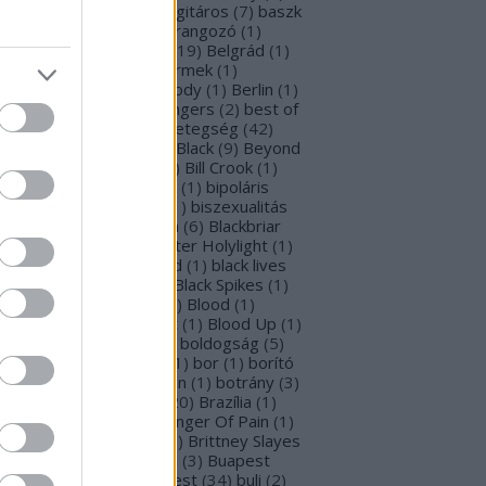
rba Negra
(
48
)
basszusgitáros
(
7
)
baszk
Battle Beast
(
46
)
beharangozó
(
1
)
hemoth
(
1
)
bejelentés
(
19
)
Belgrád
(
1
)
lla Perron
(
3
)
belső gyermek
(
1
)
mutatkozás
(
1
)
Ben Moody
(
1
)
Berlin
(
1
)
snyő Gabi
(
6
)
Beste Zangers
(
2
)
best of
bum
(
1
)
beszámoló
(
1
)
betegség
(
42
)
tekintő
(
3
)
Beyond The Black
(
9
)
Beyond
e Matrix
(
2
)
Billboard
(
2
)
Bill Crook
(
1
)
nder Laura
(
4
)
biográfiák
(
1
)
bipoláris
var
(
1
)
Bíró Tóth Anita
(
1
)
biszexualitás
Björk
(
1
)
Blabbermouth
(
6
)
Blackbriar
Blackguard
(
1
)
Blackwater Holylight
(
1
)
ack Anima
(
15
)
Black Gold
(
1
)
black lives
tter
(
1
)
black metal
(
2
)
Black Spikes
(
1
)
ack X-mas
(
2
)
BLIND8
(
2
)
Blood
(
1
)
oodstock
(
2
)
Blood Blast
(
1
)
Blood Up
(
1
)
ue Medusa
(
9
)
bluray
(
1
)
boldogság
(
5
)
logna
(
1
)
Bonnie Tyler
(
1
)
bor
(
1
)
borító
0
)
borítókép
(
1
)
Bosorkun
(
1
)
botrány
(
3
)
avo magazin
(
1
)
brazil
(
20
)
Brazília
(
1
)
eak In
(
1
)
Bridear
(
1
)
Bringer Of Pain
(
1
)
ing Me To Life
(
2
)
brit
(
2
)
Brittney Slayes
Brno
(
1
)
Brooke Colucci
(
3
)
Buapest
éna
(
2
)
búcsú
(
2
)
Budapest
(
34
)
buli
(
2
)