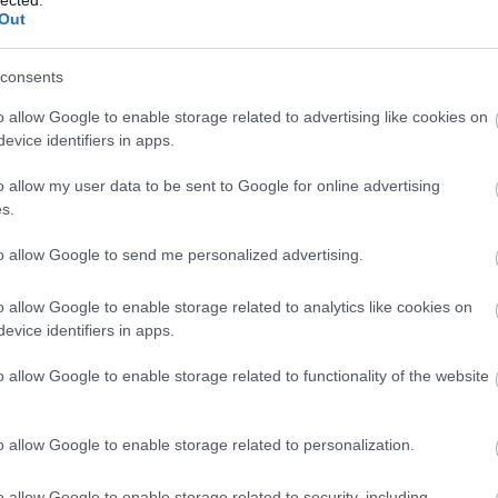
Ba
Out
(
1
)
Be
Be
consents
be
Be
o allow Google to enable storage related to advertising like cookies on
al
evice identifiers in apps.
be
Th
o allow my user data to be sent to Google for online advertising
Bi
s.
za
(
1
)
(
1
)
to allow Google to send me personalized advertising.
Bl
ma
o allow Google to enable storage related to analytics like cookies on
Bl
Bl
evice identifiers in apps.
Bl
Bo
o allow Google to enable storage related to functionality of the website
(
7
Br
a a rajongókkal: a csapat nevét viselő korong a
Br
o allow Google to enable storage related to personalization.
 csak kapható.
Br
(
2
)
Ar
ott a rajongóknak: elsőként a
Dead&Gone
című
o allow Google to enable storage related to security, including