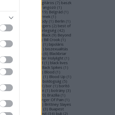
rba Negra
(
48
)
basszusgitáros
(
7
)
baszk
Battle Beast
(
46
)
beharangozó
(
1
)
hemoth
(
1
)
bejelentés
(
19
)
Belgrád
(
1
)
lla Perron
(
3
)
belső gyermek
(
1
)
mutatkozás
(
1
)
Ben Moody
(
1
)
Berlin
(
1
)
snyő Gabi
(
6
)
Beste Zangers
(
2
)
best of
bum
(
1
)
beszámoló
(
1
)
betegség
(
42
)
tekintő
(
3
)
Beyond The Black
(
9
)
Beyond
e Matrix
(
2
)
Billboard
(
2
)
Bill Crook
(
1
)
nder Laura
(
4
)
biográfiák
(
1
)
bipoláris
var
(
1
)
Bíró Tóth Anita
(
1
)
biszexualitás
Björk
(
1
)
Blabbermouth
(
6
)
Blackbriar
Blackguard
(
1
)
Blackwater Holylight
(
1
)
ack Anima
(
15
)
Black Gold
(
1
)
black lives
tter
(
1
)
black metal
(
2
)
Black Spikes
(
1
)
ack X-mas
(
2
)
BLIND8
(
2
)
Blood
(
1
)
oodstock
(
2
)
Blood Blast
(
1
)
Blood Up
(
1
)
ue Medusa
(
9
)
bluray
(
1
)
boldogság
(
5
)
logna
(
1
)
Bonnie Tyler
(
1
)
bor
(
1
)
borító
0
)
borítókép
(
1
)
Bosorkun
(
1
)
botrány
(
3
)
avo magazin
(
1
)
brazil
(
20
)
Brazília
(
1
)
eak In
(
1
)
Bridear
(
1
)
Bringer Of Pain
(
1
)
ing Me To Life
(
2
)
brit
(
2
)
Brittney Slayes
Brno
(
1
)
Brooke Colucci
(
3
)
Buapest
éna
(
2
)
búcsú
(
2
)
Budapest
(
34
)
buli
(
2
)