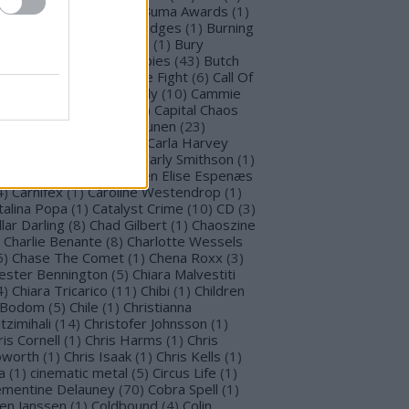
llet for M Valentine
(
1
)
Buma Awards
(
1
)
mblefoot
(
1
)
Burning Bridges
(
1
)
Burning
tches
(
30
)
Burton C. Bell
(
1
)
Bury
morrow
(
1
)
Butcher Babies
(
43
)
Butch
g
(
2
)
Cadaveria
(
16
)
Cage Fight
(
6
)
Call Of
stiny
(
1
)
Cammie Beverly
(
10
)
Cammie
lbert
(
12
)
Cape Town
(
1
)
Capital Chaos
(
1
)
Capri
(
1
)
Capri Virkkunen
(
23
)
rcass
(
1
)
Carín León
(
1
)
Carla Harvey
3
)
Carline Van Roos
(
1
)
Carly Smithson
(
1
)
rl Gustav Jung
(
1
)
Carmen Elise Espenæs
4
)
Carnifex
(
1
)
Caroline Westendrop
(
1
)
talina Popa
(
1
)
Catalyst Crime
(
10
)
CD
(
3
)
llar Darling
(
8
)
Chad Gilbert
(
1
)
Chaoszine
Charlie Benante
(
8
)
Charlotte Wessels
5
)
Chase The Comet
(
1
)
Chena Roxx
(
3
)
ester Bennington
(
5
)
Chiara Malvestiti
4
)
Chiara Tricarico
(
11
)
Chibi
(
1
)
Children
 Bodom
(
5
)
Chile
(
1
)
Christianna
tzimihali
(
14
)
Christofer Johnsson
(
1
)
ris Cornell
(
1
)
Chris Harms
(
1
)
Chris
worth
(
1
)
Chris Isaak
(
1
)
Chris Kells
(
1
)
a
(
1
)
cinematic metal
(
5
)
Circus Life
(
1
)
émentine Delauney
(
70
)
Cobra Spell
(
1
)
en Janssen
(
1
)
Coldbound
(
4
)
Colin