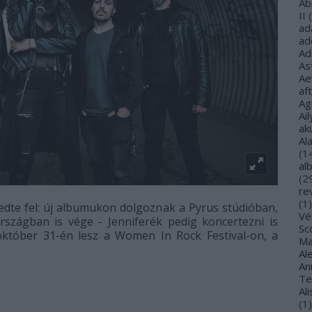
Ab
II
(
ad
ad
Ad
As
Ae
af
Ag
Ail
ak
Al
(
1
al
(
2
re
(
1
)
dte fel: új albumukon dolgoznak a Pyrus stúdióban,
Vé
szágban is vége - Jenniferék pedig koncertezni is
Sco
 október 31-én lesz a Women In Rock Festival-on, a
Ma
Al
Ann
Te
Al
(
1
)