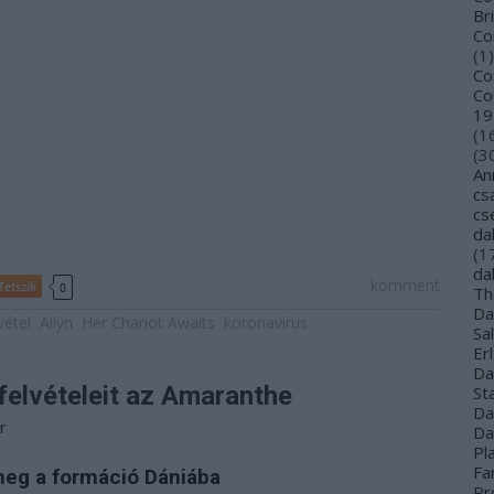
Bri
Co
(
1
)
Co
Co
19
(
1
(
3
An
cs
cs
da
(
1
da
komment
Tetszik
0
Th
Da
vétel
Ailyn
Her Chariot Awaits
koronavírus
Sa
Er
Da
elvételeit az Amaranthe
St
Da
r
Da
Pl
Far
 meg a formáció Dániába
Pr