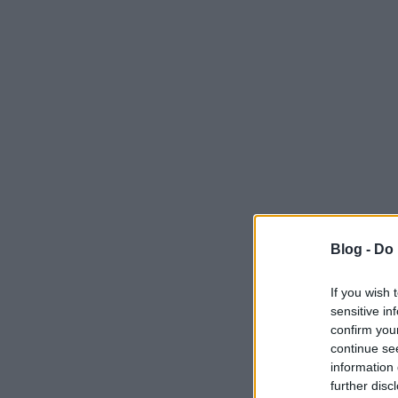
Blog -
Do 
If you wish 
sensitive in
confirm you
continue se
information 
further disc