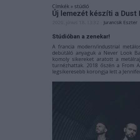
Címkék
»
stúdió
Új lemezét készíti a Dust 
2020. június 18. 13:32
-
Jurancsik Eszter
Stúdióban a zenekar!
A francia modern/industrial metál
debütáló anyaguk a Never Look Bac
komoly sikereket aratott a metálr
turnézhattak. 2018 őszén a From As
legsikeresebb korongja lett a Jennife