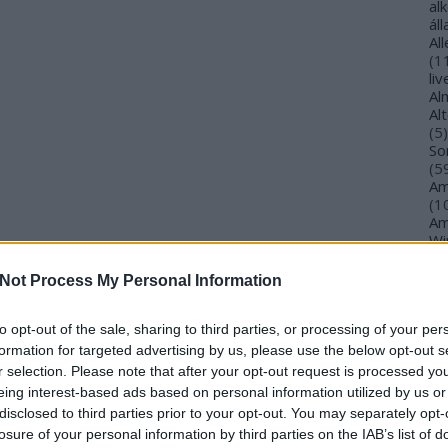
al
ál
Al
(
1
li
Al
Al
(
5
)
So
(
5
Am
(
1
Am
Wi
(
1
)
An
Not Process My Personal Information
Ol
An
An
to opt-out of the sale, sharing to third parties, or processing of your per
Na
formation for targeted advertising by us, please use the below opt-out s
an
r selection. Please note that after your opt-out request is processed y
An
eing interest-based ads based on personal information utilized by us or
Br
disclosed to third parties prior to your opt-out. You may separately opt-
An
losure of your personal information by third parties on the IAB’s list of
Gi