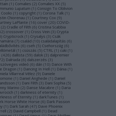
ttain
(
1
)
Comalies
(
2
)
Comalies XX
(
5
)
mmunio Lupatum
(
1
)
Consign To Oblivion
Coolio
(
1
)
copyright
(
1
)
Corona Talk
(
1
)
stin Chiorenau
(
1
)
Courtney Cox
(
9
)
urtney LaPlante
(
16
)
cover
(
20
)
COVID-
(
2
)
Cradle of Filth
(
6
)
Cristina Scabbia
62
)
crossover
(
1
)
Cross Vein
(
3
)
Crypta
0
)
Crypticrock
(
1
)
Crysalys
(
3
)
Csák
namária
(
7
)
család
(
10
)
családalapítás
(
6
)
aládbővítés
(
6
)
cseh
(
5
)
Csehország
(
6
)
ellómetál
(
1
)
csúszás
(
5
)
CTRL
(
1
)
cuki
(
1
)
l
(
426
)
dallista
(
59
)
dalok
(
3
)
dalpremier
72
)
Dalriada
(
6
)
dalszerzés
(
3
)
lszöveges videó
(
6
)
dán
(
10
)
Dance With
e Dragon
(
1
)
Dancing In Hell
(
1
)
Dánia
(
1
)
niela Villarreal Vélez
(
9
)
Daniele
lomone
(
1
)
Daniel Änghede
(
1
)
Daniel
landsson
(
1
)
Dani Filth
(
3
)
Dani Sophia
(
5
)
nny Marino
(
2
)
Danse Macabre
(
1
)
Daria
avrocich
(
1
)
darkness of eternity
(
1
)
rkness of Eternity
(
1
)
darkTunes
(
1
)
rk Horse White Horse
(
6
)
Dark Passion
ay
(
1
)
Dark Sarah
(
47
)
Dave Phoenix
rell
(
2
)
David Campbell
(
1
)
Dead
omises
(
1
)
Dead Venus
(
1
)
Dear Mother