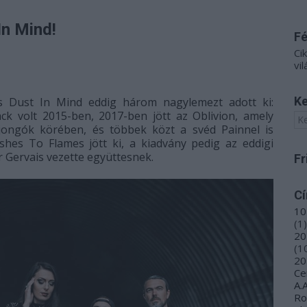
In Mind!
F
Ci
vil
Ke
os Dust In Mind eddig három nagylemezt adott ki:
k volt 2015-ben, 2017-ben jött az Oblivion, amely
ajongók körében, és többek közt a svéd Painnel is
hes To Flames jött ki, a kiadvány pedig az eddigi
r Gervais vezette együttesnek.
Fr
C
10
(
1
)
20
(
1
20
Ce
A.
R