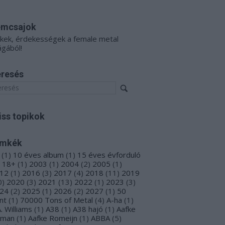
émcsajok
kkek, érdekességek a female metal
ágából!
resés
iss topikok
ímkék
(
1
)
10 éves album
(
1
)
15 éves évforduló
18+
(
1
)
2003
(
1
)
2004
(
2
)
2005
(
1
)
12
(
1
)
2016
(
3
)
2017
(
4
)
2018
(
11
)
2019
0
)
2020
(
3
)
2021
(
13
)
2022
(
1
)
2023
(
3
)
24
(
2
)
2025
(
1
)
2026
(
2
)
2027
(
1
)
50
nt
(
1
)
70000 Tons of Metal
(
4
)
A-ha
(
1
)
A. Williams
(
1
)
A38
(
1
)
A38 hajó
(
1
)
Aafke
oman
(
1
)
Aafke Romeijn
(
1
)
ABBA
(
5
)