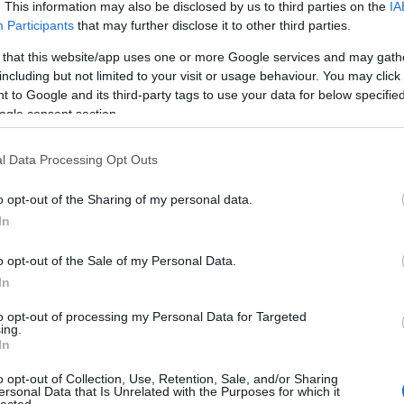
An
. This information may also be disclosed by us to third parties on the
IA
An
Participants
that may further disclose it to other third parties.
An
An
 that this website/app uses one or more Google services and may gath
Em
including but not limited to your visit or usage behaviour. You may click 
komment
Tetszik
0
Ap
 to Google and its third-party tags to use your data for below specifi
ar
Mind
Jennifer Gervais
modern metál
ogle consent section.
Ae
Ar
Ko
l Data Processing Opt Outs
árl
szik a lemez megjelenése a
As
o opt-out of the Sharing of my personal data.
As
(
1
In
r
At
au
o opt-out of the Sale of my Personal Data.
cebookon
Au
Ay
In
 Ailyn újdonsült együttesének, a Her Chariot Awaits-
le
tte volna meg a boltok polcait, ám a világot sújtó
ny
to opt-out of processing my Personal Data for Targeted
ütemezni a megjelentetést.
ing.
Ph
In
bá
He
o opt-out of Collection, Use, Retention, Sale, and/or Sharing
Ba
ersonal Data that Is Unrelated with the Purposes for which it
ba
lected.