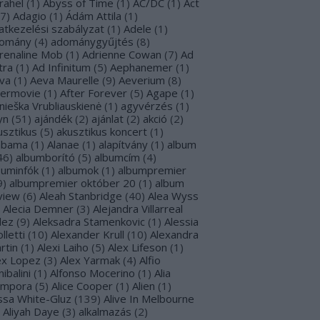
rahel
(
1
)
Abyss of Time
(
1
)
AC/DC
(
1
)
Act
7
)
Adagio
(
1
)
Ádám Attila
(
1
)
atkezelési szabályzat
(
1
)
Adele
(
1
)
omány
(
4
)
adománygyűjtés
(
8
)
renaline Mob
(
1
)
Adrienne Cowan
(
7
)
Ad
tra
(
1
)
Ad Infinitum
(
5
)
Aephanemer
(
1
)
va
(
1
)
Aeva Maurelle
(
9
)
Aeverium
(
8
)
termovie
(
1
)
After Forever
(
5
)
Agape
(
1
)
nieška Vrubliauskienė
(
1
)
agyvérzés
(
1
)
yn
(
51
)
ajándék
(
2
)
ajánlat
(
2
)
akció
(
2
)
usztikus
(
5
)
akusztikus koncert
(
1
)
abama
(
1
)
Alanae
(
1
)
alapítvány
(
1
)
album
46
)
albumborító
(
5
)
albumcím
(
4
)
buminfók
(
1
)
albumok
(
1
)
albumpremier
9
)
albumpremier október 20
(
1
)
album
view
(
6
)
Aleah Stanbridge
(
40
)
Alea Wyss
Alecia Demner
(
3
)
Alejandra Villarreal
lez
(
9
)
Aleksadra Stamenkovic
(
1
)
Alessia
lletti
(
10
)
Alexander Krull
(
10
)
Alexandra
rtin
(
1
)
Alexi Laiho
(
5
)
Alex Lifeson
(
1
)
ex Lopez
(
3
)
Alex Yarmak
(
4
)
Alfio
ibalini
(
1
)
Alfonso Mocerino
(
1
)
Alia
mpora
(
5
)
Alice Cooper
(
1
)
Alien
(
1
)
issa White-Gluz
(
139
)
Alive In Melbourne
Aliyah Daye
(
3
)
alkalmazás
(
2
)