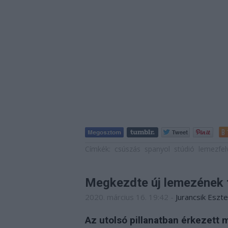
Címkék:
csúszás
spanyol
stúdió
lemezfel
Megkezdte új lemezének f
2020. március 16. 19:42
-
Jurancsik Eszte
Az utolsó pillanatban érkezett