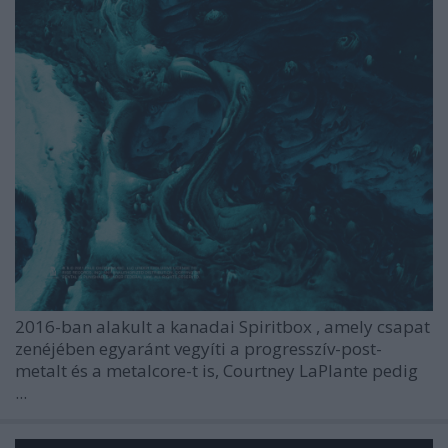
2016-ban
alakult a kanadai
Spiritbox
, amely csapat
zenéjében egyaránt vegyíti a progresszív-post-
metalt és a metalcore-t is,
Courtney LaPlante
pedig
...