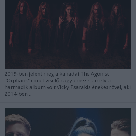
2019-ben jelent meg a kanadai
The Agonist
"Orphans"
címet viselő nagylemeze, amely a
harmadik album volt
Vicky Psarakis
énekesnővel, aki
2014-ben ...