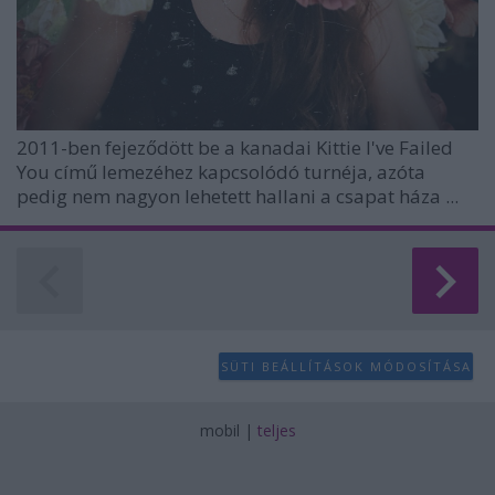
2011-ben
fejeződött be a kanadai
Kittie
I've Failed
You
című lemezéhez kapcsolódó turnéja, azóta
pedig nem nagyon lehetett hallani a csapat háza ...
SÜTI BEÁLLÍTÁSOK MÓDOSÍTÁSA
mobil
|
teljes