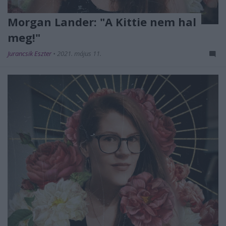
Morgan Lander: "A Kittie nem hal
meg!"
Jurancsik Eszter
•
2021. május 11.