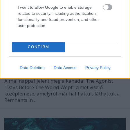
The Living
I want to allow Google to enable storage
related to security, including authentication
Jurancsik Eszter
•
2021. október 15.
functionality and fraud prevention, and other
user protection.
CONFIRM
Data Deletion
Data Access
Privacy Policy
A mai nappal jelent meg a kanadai
The Agonist
"Days Before The World Wept" címet viselő
középlemeze, amelyről már hallhattuk-láthattuk a
Remnants In ...