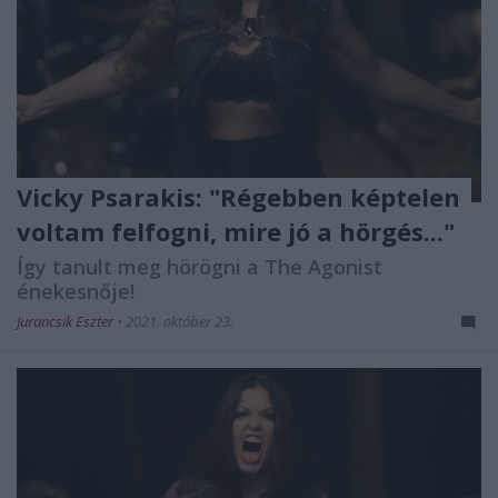
Vicky Psarakis: "Régebben képtelen
voltam felfogni, mire jó a hörgés..."
Így tanult meg hörögni a The Agonist
énekesnője!
Jurancsik Eszter
•
2021. október 23.