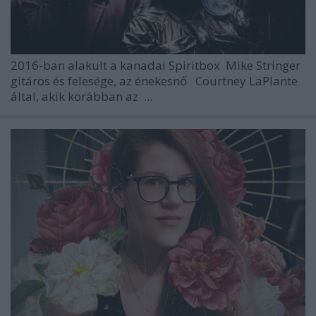
2016-ban
alakult a kanadai
Spiritbox
Mike Stringer
gitáros és felesége, az énekesnő
Courtney LaPlante
által, akik korábban az
...