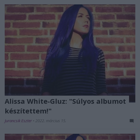
Alissa White-Gluz: "Súlyos albumot
készítettem!"
Jurancsik Eszter
•
2022. március 15.