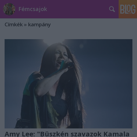
Fémcsajok
Címkék
»
kampány
Amy Lee: "Büszkén szavazok Kamala