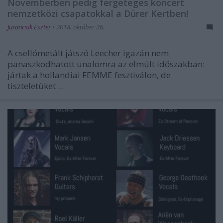
Novemberben pedig fergeteges koncert
nemzetközi csapatokkal a Dürer Kertben!
Jurancsik Eszter
•
2018. október 26.
A csellómetált játszó Leecher igazán nem
panaszkodhatott unalomra az elmúlt időszakban:
jártak a hollandiai FEMME fesztiválon, de
tiszteletüket ...