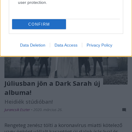
user protection.
CONFIRM
Data Deletion
Data Access
Privacy Policy
Júliusban jön a Dark Sarah új
albuma!
Heidiék stúdióban!
Jurancsik Eszter
•
2020. március 26.
Rengeteg zenész tölti a koronavírus miatti kötelező
vagy önként vállalt karantént új dalok írásával és