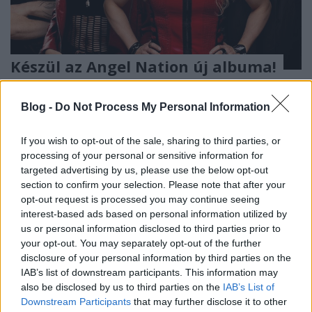
Készül az Angel Nation új albuma!
Jurancsik Eszter
•
2022. január 01.
Blog -
Do Not Process My Personal Information
If you wish to opt-out of the sale, sharing to third parties, or
processing of your personal or sensitive information for
targeted advertising by us, please use the below opt-out
section to confirm your selection. Please note that after your
opt-out request is processed you may continue seeing
interest-based ads based on personal information utilized by
us or personal information disclosed to third parties prior to
your opt-out. You may separately opt-out of the further
disclosure of your personal information by third parties on the
IAB’s list of downstream participants. This information may
also be disclosed by us to third parties on the
IAB’s List of
2017-ben jelentkezett új albummal a finn-olasz-
Downstream Participants
that may further disclose it to other
angol tagokból álló
Angel Nation
, amely kiadvány