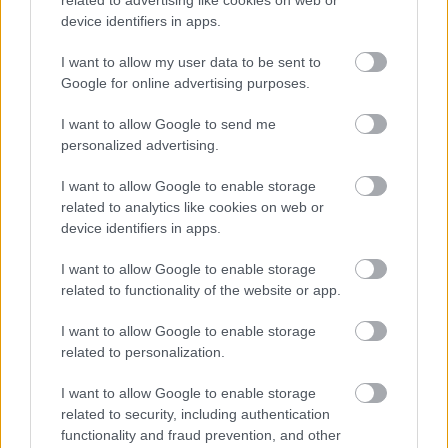
related to advertising like cookies on web or
device identifiers in apps.
I want to allow my user data to be sent to
Google for online advertising purposes.
I want to allow Google to send me
personalized advertising.
I want to allow Google to enable storage
related to analytics like cookies on web or
device identifiers in apps.
I want to allow Google to enable storage
related to functionality of the website or app.
Heidi Parviainen
még 2020 végén hintette el, hogy
I want to allow Google to enable storage
elkezdte írni csapatának, a
Dark Sarah
-nak
új
related to personalization.
albumát,
amely immár az ötödik lesz a sorban. Az ...
I want to allow Google to enable storage
related to security, including authentication
functionality and fraud prevention, and other