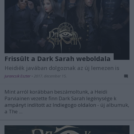
Frissült a Dark Sarah weboldala
Heidiék javában dolgoznak az új lemezen is
Jurancsik Eszter
•
2017. december 15.
Mint arról korábban beszámoltunk, a Heidi
Parviainen vezette finn Dark Sarah legénysége k
ampányt indított az Indiegogo oldalon
- új albumuk,
a The ...