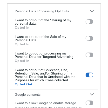
third parties.
az
Aeon
címet kapta - ez volt a zenekar második ...
Please note that this website/app uses one or more Google
Personal Data Processing Opt Outs
services and may gather and store information including but
not limited to your visit or usage behaviour. You may click to
I want to opt-out of the Sharing of my
personal data.
grant or deny consent to Google and its third-party tags to
Opted In
use your data for below specified purposes in below Google
consent section.
I want to opt-out of the Sale of my
Personal Data.
Opted In
I want to opt-out of processing my
Personal Data for Targeted Advertising.
Opted In
I want to opt-out of Collection, Use,
Retention, Sale, and/or Sharing of my
Personal Data that Is Unrelated with the
Purposes for which it was collected.
Opted Out
Ők vendégeskednek a Dark Sarah új
Google consents
albumán!
I want to allow Google to enable storage
Jurancsik Eszter
•
2022. január 01.