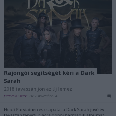
Rajongói segítségét kéri a Dark
Sarah
2018 tavaszán jön az új lemez
Jurancsik Eszter
•
2017. november 24.
Heidi Parviainen és csapata, a Dark Sarah
jövő év
tavaszán
tervezi piacra dobni harmadik albumát,