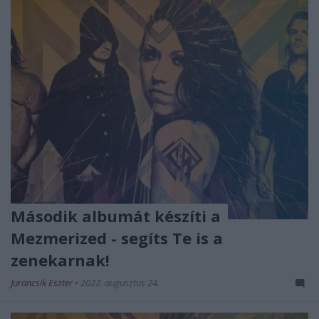
Második albumát készíti a
Mezmerized - segíts Te is a
zenekarnak!
Jurancsik Eszter
•
2022. augusztus 24.