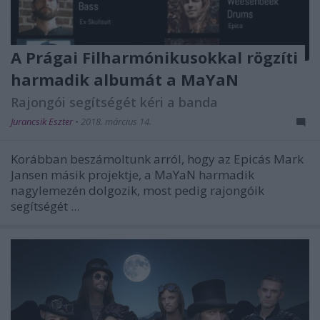
A Prágai Filharmónikusokkal rögzíti
harmadik albumát a MaYaN
Rajongói segítségét kéri a banda
Jurancsik Eszter
•
2018. március 14.
Korábban beszámoltunk arról, hogy az Epicás Mark
Jansen másik projektje, a MaYaN harmadik
nagylemezén dolgozik, most pedig rajongóik
segítségét ...