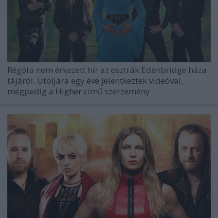
Régóta nem érkezett hír az osztrák
Edenbridge
háza
tájáról. Utoljára egy éve jelentkeztek videóval,
mégpedig a
Higher
című szerzemény ...