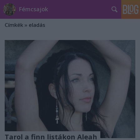
Fémcsajok
Címkék
»
eladás
Tarol a finn listákon Aleah