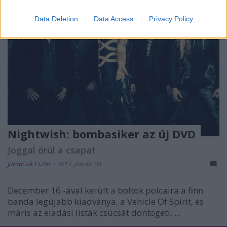
I want to allow Google to enable storage
related to security, including authentication
Data Deletion
Data Access
Privacy Policy
functionality and fraud prevention, and other
user protection.
Nightwish: bombasiker az új DVD
Joggal örül a csapat
Jurancsik Eszter
•
2017. január 04.
December 16.-ával került a boltok polcaira a finn
banda legújabb kiadványa, a Vehicle Of Spirit, és
máris az eladási listák csúcsát döntögeti. ...