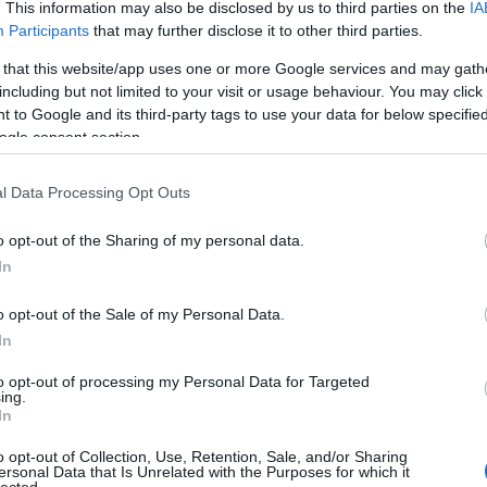
An
. This information may also be disclosed by us to third parties on the
IA
An
Participants
that may further disclose it to other third parties.
An
An
 that this website/app uses one or more Google services and may gath
Em
including but not limited to your visit or usage behaviour. You may click 
Ap
 to Google and its third-party tags to use your data for below specifi
ar
ogle consent section.
Ae
Ar
Ko
l Data Processing Opt Outs
árl
As
o opt-out of the Sharing of my personal data.
As
(
1
In
At
au
o opt-out of the Sale of my Personal Data.
Au
Ay
In
le
ny
to opt-out of processing my Personal Data for Targeted
ing.
Ph
In
bá
tivál-győztes
Johnny Logan
, a 2006-os Eurovíziót
He
rigád, a
Lordi
, valamint a
Battle Beast
korábbi
o opt-out of Collection, Use, Retention, Sale, and/or Sharing
Ba
an meglepte a rajongókat: egy igazán különleges,
ersonal Data that Is Unrelated with the Purposes for which it
ba
lected.