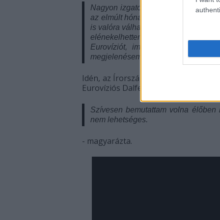
Nagyon izgatott vagyok emiatt a közö
authenti
az elmúlt hónapokban kialakult közt
is valóra válhatott: dolgozhattam a 
elénekelhettem egy Eurovízió-győz
Eurovíziót, imádom a mi verziónk
megjelenésem, amellyel főállású szó
Idén, az Írország által támogatott E
Eurovíziós Dalfesztiválon.
Szívesen bemutattam volna élőben is
nem lehetséges.
- magyarázta.