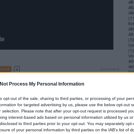
al
ál
Al
(
1
li
Al
Al
(
5
)
So
(
1
)
Vo
Am
Am
komment
Tetszik
0
Wi
(
1
)
ela Villarreal Vélez
Paulina Villarreal Vélez
Alejandra Villarreal
An
Not Process My Personal Information
Ol
An
An
to opt-out of the sale, sharing to third parties, or processing of your per
nymetal módra: a Lordi, Johnny
Na
formation for targeted advertising by us, please use the below opt-out s
an
 közös meglepetése megérkezett
r selection. Please note that after your opt-out request is processed y
An
eing interest-based ads based on personal information utilized by us or
Br
disclosed to third parties prior to your opt-out. You may separately opt-
An
losure of your personal information by third parties on the IAB’s list of
Gi