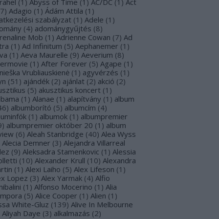
rahel
(
1
)
Abyss of Time
(
1
)
AC/DC
(
1
)
Act
7
)
Adagio
(
1
)
Ádám Attila
(
1
)
atkezelési szabályzat
(
1
)
Adele
(
1
)
omány
(
4
)
adománygyűjtés
(
8
)
renaline Mob
(
1
)
Adrienne Cowan
(
7
)
Ad
tra
(
1
)
Ad Infinitum
(
5
)
Aephanemer
(
1
)
va
(
1
)
Aeva Maurelle
(
9
)
Aeverium
(
8
)
termovie
(
1
)
After Forever
(
5
)
Agape
(
1
)
nieška Vrubliauskienė
(
1
)
agyvérzés
(
1
)
yn
(
51
)
ajándék
(
2
)
ajánlat
(
2
)
akció
(
2
)
usztikus
(
5
)
akusztikus koncert
(
1
)
abama
(
1
)
Alanae
(
1
)
alapítvány
(
1
)
album
46
)
albumborító
(
5
)
albumcím
(
4
)
buminfók
(
1
)
albumok
(
1
)
albumpremier
9
)
albumpremier október 20
(
1
)
album
view
(
6
)
Aleah Stanbridge
(
40
)
Alea Wyss
Alecia Demner
(
3
)
Alejandra Villarreal
lez
(
9
)
Aleksadra Stamenkovic
(
1
)
Alessia
lletti
(
10
)
Alexander Krull
(
10
)
Alexandra
rtin
(
1
)
Alexi Laiho
(
5
)
Alex Lifeson
(
1
)
ex Lopez
(
3
)
Alex Yarmak
(
4
)
Alfio
ibalini
(
1
)
Alfonso Mocerino
(
1
)
Alia
mpora
(
5
)
Alice Cooper
(
1
)
Alien
(
1
)
issa White-Gluz
(
139
)
Alive In Melbourne
Aliyah Daye
(
3
)
alkalmazás
(
2
)