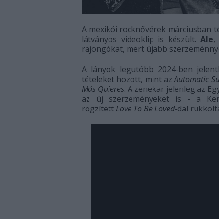
A mexikói rocknővérek márciusban té
látványos videoklip is készült.
Ale
rajongókat, mert újabb szerzeménnye
A lányok legutóbb 2024-ben jelent
tételeket hozott, mint az
Automatic S
Más Quieres
. A zenekar jelenleg az E
az új szerzeményeket is - a K
rögzített
Love To Be Loved
-dal rukkolt