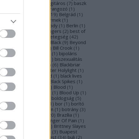
rba Negra
(
48
)
basszusgitáros
(
7
)
baszk
Battle Beast
(
46
)
beharangozó
(
1
)
hemoth
(
1
)
bejelentés
(
19
)
Belgrád
(
1
)
lla Perron
(
3
)
belső gyermek
(
1
)
mutatkozás
(
1
)
Ben Moody
(
1
)
Berlin
(
1
)
snyő Gabi
(
6
)
Beste Zangers
(
2
)
best of
bum
(
1
)
beszámoló
(
1
)
betegség
(
42
)
tekintő
(
3
)
Beyond The Black
(
9
)
Beyond
e Matrix
(
2
)
Billboard
(
2
)
Bill Crook
(
1
)
nder Laura
(
4
)
biográfiák
(
1
)
bipoláris
var
(
1
)
Bíró Tóth Anita
(
1
)
biszexualitás
Björk
(
1
)
Blabbermouth
(
6
)
Blackbriar
Blackguard
(
1
)
Blackwater Holylight
(
1
)
ack Anima
(
15
)
Black Gold
(
1
)
black lives
tter
(
1
)
black metal
(
2
)
Black Spikes
(
1
)
ack X-mas
(
2
)
BLIND8
(
2
)
Blood
(
1
)
oodstock
(
2
)
Blood Blast
(
1
)
Blood Up
(
1
)
ue Medusa
(
9
)
bluray
(
1
)
boldogság
(
5
)
logna
(
1
)
Bonnie Tyler
(
1
)
bor
(
1
)
borító
0
)
borítókép
(
1
)
Bosorkun
(
1
)
botrány
(
3
)
avo magazin
(
1
)
brazil
(
20
)
Brazília
(
1
)
eak In
(
1
)
Bridear
(
1
)
Bringer Of Pain
(
1
)
ing Me To Life
(
2
)
brit
(
2
)
Brittney Slayes
Brno
(
1
)
Brooke Colucci
(
3
)
Buapest
éna
(
2
)
búcsú
(
2
)
Budapest
(
34
)
buli
(
2
)