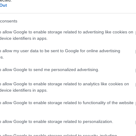
lő.
Ba
Out
(
1
)
Be
tal-rock himnusza, a
Hard Rock Hallelujah
saját, pop-
Be
n a csapat Noora Louhimóval karöltve elkészítette
consents
be
ájának, a
Hold Me Now
-nak a metal verzióját.
Be
o allow Google to enable storage related to advertising like cookies on
al
evice identifiers in apps.
ett készüljön a Lordi eurovíziós győzelmének huszadik
be
felváltotta egy sokkal izgalmasabb elképzelés: a
Th
o allow my user data to be sent to Google for online advertising
Bi
s.
za
(
1
)
(
1
)
to allow Google to send me personalized advertising.
Bl
tünk volna létrehozni a Lordi eurovíziós győzelmének
ma
magának az Eurovíziós Dalfesztiválnak a hetvenedik
o allow Google to enable storage related to analytics like cookies on
Bl
ztes Eurovíziós dal kapott új hangszerelést, miközben
Bl
evice identifiers in apps.
Bl
ére is. A ‘Hard Rock Hallelujah’-t úgy hangszereltem és
Bo
 szerintem Johnny Logannek a legjobban állna. Tudtam,
o allow Google to enable storage related to functionality of the website
(
7
lba. És ezt az extra erőt maga
The Motherbeast
adja, a
Br
 szintre emeli ezt a verziót.
Br
o allow Google to enable storage related to personalization.
Br
az együttműködésről:
(
2
)
Ar
o allow Google to enable storage related to security, including