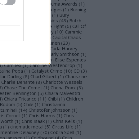
llet for M Valentine
(
1
)
Buma Awards
(
1
)
mblefoot
(
1
)
Burning Bridges
(
1
)
Burning
tches
(
30
)
Burton C. Bell
(
1
)
Bury
morrow
(
1
)
Butcher Babies
(
43
)
Butch
g
(
2
)
Cadaveria
(
16
)
Cage Fight
(
6
)
Call Of
stiny
(
1
)
Cammie Beverly
(
10
)
Cammie
lbert
(
12
)
Cape Town
(
1
)
Capital Chaos
(
1
)
Capri
(
1
)
Capri Virkkunen
(
23
)
rcass
(
1
)
Carín León
(
1
)
Carla Harvey
3
)
Carline Van Roos
(
1
)
Carly Smithson
(
1
)
rl Gustav Jung
(
1
)
Carmen Elise Espenæs
4
)
Carnifex
(
1
)
Caroline Westendrop
(
1
)
talina Popa
(
1
)
Catalyst Crime
(
10
)
CD
(
3
)
llar Darling
(
8
)
Chad Gilbert
(
1
)
Chaoszine
Charlie Benante
(
8
)
Charlotte Wessels
5
)
Chase The Comet
(
1
)
Chena Roxx
(
3
)
ester Bennington
(
5
)
Chiara Malvestiti
4
)
Chiara Tricarico
(
11
)
Chibi
(
1
)
Children
 Bodom
(
5
)
Chile
(
1
)
Christianna
tzimihali
(
14
)
Christofer Johnsson
(
1
)
ris Cornell
(
1
)
Chris Harms
(
1
)
Chris
worth
(
1
)
Chris Isaak
(
1
)
Chris Kells
(
1
)
a
(
1
)
cinematic metal
(
5
)
Circus Life
(
1
)
émentine Delauney
(
70
)
Cobra Spell
(
1
)
en Janssen
(
1
)
Coldbound
(
4
)
Colin