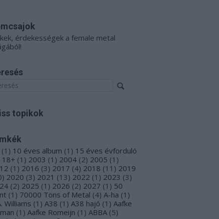
émcsajok
kkek, érdekességek a female metal
ágából!
resés
iss topikok
ímkék
(
1
)
10 éves album
(
1
)
15 éves évforduló
18+
(
1
)
2003
(
1
)
2004
(
2
)
2005
(
1
)
12
(
1
)
2016
(
3
)
2017
(
4
)
2018
(
11
)
2019
0
)
2020
(
3
)
2021
(
13
)
2022
(
1
)
2023
(
3
)
24
(
2
)
2025
(
1
)
2026
(
2
)
2027
(
1
)
50
nt
(
1
)
70000 Tons of Metal
(
4
)
A-ha
(
1
)
A. Williams
(
1
)
A38
(
1
)
A38 hajó
(
1
)
Aafke
oman
(
1
)
Aafke Romeijn
(
1
)
ABBA
(
5
)