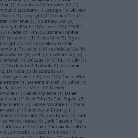
ttain
(
1
)
Comalies
(
2
)
Comalies XX
(
5
)
mmunio Lupatum
(
1
)
Consign To Oblivion
Coolio
(
1
)
copyright
(
1
)
Corona Talk
(
1
)
stin Chiorenau
(
1
)
Courtney Cox
(
9
)
urtney LaPlante
(
16
)
cover
(
20
)
COVID-
(
2
)
Cradle of Filth
(
6
)
Cristina Scabbia
62
)
crossover
(
1
)
Cross Vein
(
3
)
Crypta
0
)
Crypticrock
(
1
)
Crysalys
(
3
)
Csák
namária
(
7
)
család
(
10
)
családalapítás
(
6
)
aládbővítés
(
6
)
cseh
(
5
)
Csehország
(
6
)
ellómetál
(
1
)
csúszás
(
5
)
CTRL
(
1
)
cuki
(
1
)
l
(
426
)
dallista
(
59
)
dalok
(
3
)
dalpremier
72
)
Dalriada
(
6
)
dalszerzés
(
3
)
lszöveges videó
(
6
)
dán
(
10
)
Dance With
e Dragon
(
1
)
Dancing In Hell
(
1
)
Dánia
(
1
)
niela Villarreal Vélez
(
9
)
Daniele
lomone
(
1
)
Daniel Änghede
(
1
)
Daniel
landsson
(
1
)
Dani Filth
(
3
)
Dani Sophia
(
5
)
nny Marino
(
2
)
Danse Macabre
(
1
)
Daria
avrocich
(
1
)
Darkness of Eternity
(
1
)
rkness of eternity
(
1
)
darkTunes
(
1
)
Dark
rse White Horse
(
6
)
Dark Passion Play
Dark Sarah
(
47
)
Dave Phoenix Farrell
(
2
)
vid Campbell
(
1
)
Dead Promises
(
1
)
ad Venus
(
1
)
Dear Mother
(
2
)
deathcore