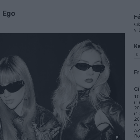
- Ego
F
Ci
vil
Ke
Fr
C
10
(
1
)
20
(
1
20
Ce
A.
R