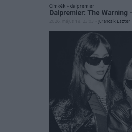
Címkék
»
dalpremier
Dalpremier: The Warning 
2026. május 18. 23:03
-
Jurancsik Eszter