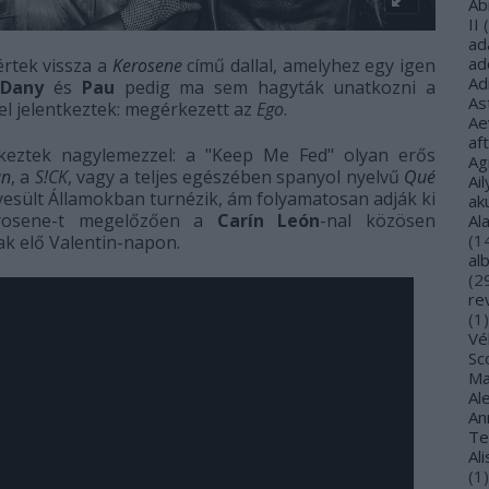
Ab
II
(
ad
ad
rtek vissza a
Kerosene
című dallal, amelyhez egy igen
Ad
,
Dany
és
Pau
pedig ma sem hagyták unatkozni a
As
l jelentkeztek: megérkezett az
Ego
.
Ae
af
keztek nagylemezzel: a "Keep Me Fed" olyan erős
Ag
un
, a
S!CK
, vagy a teljes egészében spanyol nyelvű
Qué
Ail
gyesült Államokban turnézik, ám folyamatosan adják ki
ak
erosene-t megelőzően a
Carín León
-nal közösen
Al
(
1
ak elő Valentin-napon.
al
(
2
re
(
1
)
Vé
Sco
Ma
Al
Ann
Te
Al
(
1
)