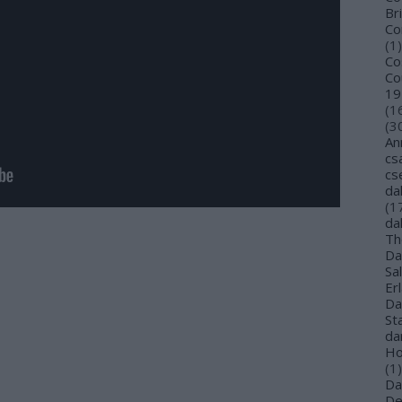
Bri
Co
(
1
)
Co
Co
19
(
1
(
3
An
cs
cs
da
(
1
da
Th
Da
Sa
Er
Da
St
da
Ho
(
1
)
Da
De