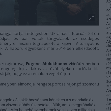
Ab
II
(
ad
ad
Ad
As
Ae
af
angja tartja rettegésben Ukrajnát - február 24-én
Ag
dját, és bár voltak tárgyalások az esetleges
Ail
dményre, hiszen tegnapelőtt a kijevi TV-tornyot is
ak
ők. A háború egyébként már 2014-ben elkezdődött,
Al
a.
(
1
al
zusgitárosa,
Eugene Abdukhanov
videóüzenetben
(
2
re
rengeteg kijevi lakos az óvóhelyeken tartózkodik,
(
1
)
 várják, hogy ez a rémálom véget érjen.
Vé
Sco
, amelyben elmondja: rengeteg orosz rajongó szomorú
Ma
Al
Ann
Te
ngóinktól, akik bocsánatot kértek és azt mondták: ők
Al
tam viszont dühös üzeneteket tőlük, amik megpróbálták
(
1
)
tságát. Még ha néhány embernek van is ilyen militarista