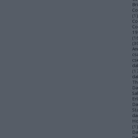
Bri
Co
(
1
)
Co
Co
19
(
1
(
3
An
cs
cs
da
(
1
da
Th
Da
Sa
Er
Da
St
da
Ho
(
1
)
Da
De