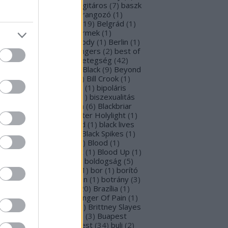
rba Negra
(
48
)
basszusgitáros
(
7
)
baszk
Battle Beast
(
46
)
beharangozó
(
1
)
hemoth
(
1
)
bejelentés
(
19
)
Belgrád
(
1
)
lla Perron
(
3
)
belső gyermek
(
1
)
mutatkozás
(
1
)
Ben Moody
(
1
)
Berlin
(
1
)
snyő Gabi
(
6
)
Beste Zangers
(
2
)
best of
bum
(
1
)
beszámoló
(
1
)
betegség
(
42
)
tekintő
(
3
)
Beyond The Black
(
9
)
Beyond
e Matrix
(
2
)
Billboard
(
2
)
Bill Crook
(
1
)
nder Laura
(
4
)
biográfiák
(
1
)
bipoláris
var
(
1
)
Bíró Tóth Anita
(
1
)
biszexualitás
Björk
(
1
)
Blabbermouth
(
6
)
Blackbriar
Blackguard
(
1
)
Blackwater Holylight
(
1
)
ack Anima
(
15
)
Black Gold
(
1
)
black lives
tter
(
1
)
black metal
(
2
)
Black Spikes
(
1
)
ack X-mas
(
2
)
BLIND8
(
2
)
Blood
(
1
)
oodstock
(
2
)
Blood Blast
(
1
)
Blood Up
(
1
)
ue Medusa
(
9
)
bluray
(
1
)
boldogság
(
5
)
logna
(
1
)
Bonnie Tyler
(
1
)
bor
(
1
)
borító
0
)
borítókép
(
1
)
Bosorkun
(
1
)
botrány
(
3
)
avo magazin
(
1
)
brazil
(
20
)
Brazília
(
1
)
eak In
(
1
)
Bridear
(
1
)
Bringer Of Pain
(
1
)
ing Me To Life
(
2
)
brit
(
2
)
Brittney Slayes
Brno
(
1
)
Brooke Colucci
(
3
)
Buapest
éna
(
2
)
búcsú
(
2
)
Budapest
(
34
)
buli
(
2
)