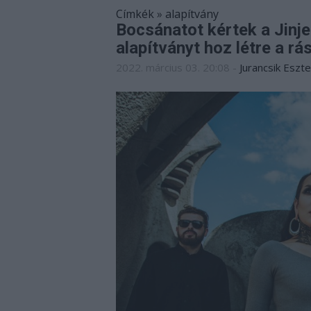
Címkék
»
alapítvány
Bocsánatot kértek a Jinje
alapítványt hoz létre a r
2022. március 03. 20:08
-
Jurancsik Eszte