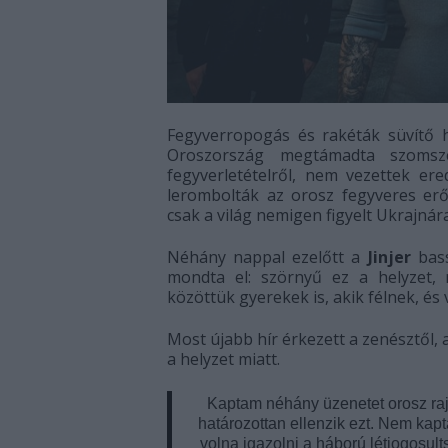
Fegyverropogás és rakéták süvítő h
Oroszország megtámadta szomszé
fegyverletételről, nem vezettek ere
lerombolták az orosz fegyveres er
csak a világ nemigen figyelt Ukrajnár
Néhány nappal ezelőtt a
Jinjer
bass
mondta el: szörnyű ez a helyzet, 
közöttük gyerekek is, akik félnek, és
Most újabb hír érkezett a zenésztől
a helyzet miatt.
Kaptam néhány üzenetet orosz rajo
határozottan ellenzik ezt. Nem kap
volna igazolni a háború létjogosul