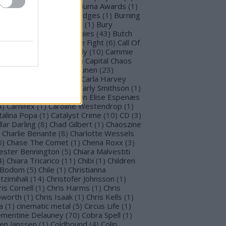
llet for M Valentine
(
1
)
Buma Awards
(
1
)
mblefoot
(
1
)
Burning Bridges
(
1
)
Burning
tches
(
30
)
Burton C. Bell
(
1
)
Bury
morrow
(
1
)
Butcher Babies
(
43
)
Butch
g
(
2
)
Cadaveria
(
16
)
Cage Fight
(
6
)
Call Of
stiny
(
1
)
Cammie Beverly
(
10
)
Cammie
lbert
(
12
)
Cape Town
(
1
)
Capital Chaos
(
1
)
Capri
(
1
)
Capri Virkkunen
(
23
)
rcass
(
1
)
Carín León
(
1
)
Carla Harvey
3
)
Carline Van Roos
(
1
)
Carly Smithson
(
1
)
rl Gustav Jung
(
1
)
Carmen Elise Espenæs
4
)
Carnifex
(
1
)
Caroline Westendrop
(
1
)
talina Popa
(
1
)
Catalyst Crime
(
10
)
CD
(
3
)
llar Darling
(
8
)
Chad Gilbert
(
1
)
Chaoszine
Charlie Benante
(
8
)
Charlotte Wessels
5
)
Chase The Comet
(
1
)
Chena Roxx
(
3
)
ester Bennington
(
5
)
Chiara Malvestiti
4
)
Chiara Tricarico
(
11
)
Chibi
(
1
)
Children
 Bodom
(
5
)
Chile
(
1
)
Christianna
tzimihali
(
14
)
Christofer Johnsson
(
1
)
ris Cornell
(
1
)
Chris Harms
(
1
)
Chris
worth
(
1
)
Chris Isaak
(
1
)
Chris Kells
(
1
)
a
(
1
)
cinematic metal
(
5
)
Circus Life
(
1
)
émentine Delauney
(
70
)
Cobra Spell
(
1
)
en Janssen
(
1
)
Coldbound
(
4
)
Colin