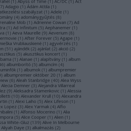
rahel
(
1
)
Abyss of Time
(
1
)
AC/DC
(
1
)
Act
7
)
Adagio
(
1
)
Ádám Attila
(
1
)
atkezelési szabályzat
(
1
)
Adele
(
1
)
omány
(
4
)
adománygyűjtés
(
8
)
renaline Mob
(
1
)
Adrienne Cowan
(
7
)
Ad
tra
(
1
)
Ad Infinitum
(
5
)
Aephanemer
(
1
)
va
(
1
)
Aeva Maurelle
(
9
)
Aeverium
(
8
)
termovie
(
1
)
After Forever
(
5
)
Agape
(
1
)
nieška Vrubliauskienė
(
1
)
agyvérzés
(
1
)
yn
(
51
)
ajándék
(
2
)
ajánlat
(
2
)
akció
(
2
)
usztikus
(
5
)
akusztikus koncert
(
1
)
abama
(
1
)
Alanae
(
1
)
alapítvány
(
1
)
album
46
)
albumborító
(
5
)
albumcím
(
4
)
buminfók
(
1
)
albumok
(
1
)
albumpremier
9
)
albumpremier október 20
(
1
)
album
view
(
6
)
Aleah Stanbridge
(
40
)
Alea Wyss
Alecia Demner
(
3
)
Alejandra Villarreal
lez
(
9
)
Aleksadra Stamenkovic
(
1
)
Alessia
lletti
(
10
)
Alexander Krull
(
10
)
Alexandra
rtin
(
1
)
Alexi Laiho
(
5
)
Alex Lifeson
(
1
)
ex Lopez
(
3
)
Alex Yarmak
(
4
)
Alfio
ibalini
(
1
)
Alfonso Mocerino
(
1
)
Alia
mpora
(
5
)
Alice Cooper
(
1
)
Alien
(
1
)
issa White-Gluz
(
139
)
Alive In Melbourne
Aliyah Daye
(
3
)
alkalmazás
(
2
)