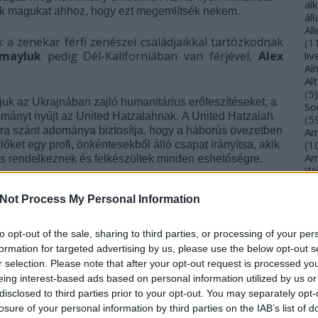
al
lik magukat ahhoz, hogy ezt megemlítsék nekem.
ál
Al
a: a zenekar férfi zenészei családjaikkal tartózkodnak
(
1
hmayluk
pedig Dél-Kaliforniában van férjével,
Alex
li
Al
.
Al
(
5
)
 az Ukrajnában zajló humanitárius erőfeszítéseket, a
So
ányt nyújt az United Hatzalahnak. A United Hatzalah
(
5
ára szánt adománya biztosítja, hogy a háborús övezetben
Am
(
1
ket egy profi, önkéntesekből álló csapat irányítsa, akik
Am
 is rendelkeznek és felkészültek minden eshetőségre.
Wi
(
1
)
An
Not Process My Personal Information
Ol
a közelgő amerikai turnéját, amely március 13-án
An
elemszerűen a családjuk közelsége és biztonsága a
An
to opt-out of the sale, sharing to third parties, or processing of your per
 egy kis időre félreteszi a zenét, és alapítványt hoz
Na
formation for targeted advertising by us, please use the below opt-out s
an
katonákat hivatott segíteni, menedékhelyeket hoz létre
r selection. Please note that after your opt-out request is processed y
An
s segítik a rászorulókat.
eing interest-based ads based on personal information utilized by us or
Br
disclosed to third parties prior to your opt-out. You may separately opt-
An
korábban elmodnta, hogy hétfőig 352 civil halt meg
losure of your personal information by third parties on the IAB’s list of
Gi