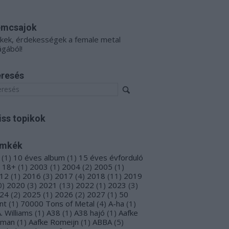
émcsajok
kkek, érdekességek a female metal
ágából!
resés
iss topikok
ímkék
(
1
)
10 éves album
(
1
)
15 éves évforduló
18+
(
1
)
2003
(
1
)
2004
(
2
)
2005
(
1
)
12
(
1
)
2016
(
3
)
2017
(
4
)
2018
(
11
)
2019
0
)
2020
(
3
)
2021
(
13
)
2022
(
1
)
2023
(
3
)
24
(
2
)
2025
(
1
)
2026
(
2
)
2027
(
1
)
50
nt
(
1
)
70000 Tons of Metal
(
4
)
A-ha
(
1
)
A. Williams
(
1
)
A38
(
1
)
A38 hajó
(
1
)
Aafke
oman
(
1
)
Aafke Romeijn
(
1
)
ABBA
(
5
)