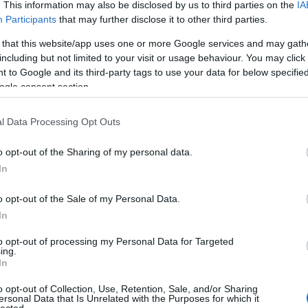
ámban sajnos 14 gyermek is szerepel.
An
. This information may also be disclosed by us to third parties on the
IA
An
Participants
that may further disclose it to other third parties.
An
An
 that this website/app uses one or more Google services and may gath
Em
including but not limited to your visit or usage behaviour. You may click 
Ap
 to Google and its third-party tags to use your data for below specifi
ar
ogle consent section.
Ae
Ar
komment
Tetszik
0
Ko
l Data Processing Opt Outs
árl
njer
Tatiana Shmailyuk
Eugene Abdiukhanov
As
o opt-out of the Sharing of my personal data.
As
(
1
In
At
au
o opt-out of the Sale of my Personal Data.
Au
Ay
In
le
Ny
to opt-out of processing my Personal Data for Targeted
ing.
Ph
In
bá
He
o opt-out of Collection, Use, Retention, Sale, and/or Sharing
Ba
ersonal Data that Is Unrelated with the Purposes for which it
ba
lected.