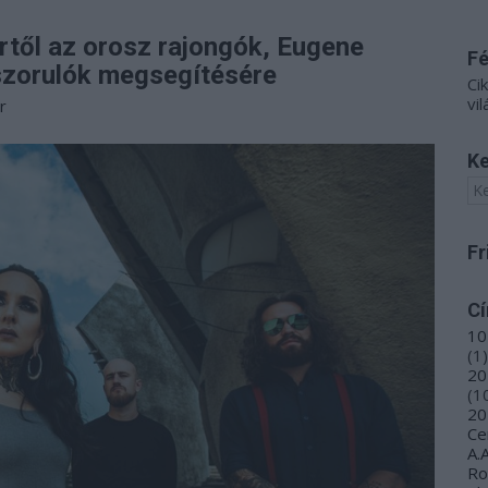
rtől az orosz rajongók, Eugene
F
ászorulók megsegítésére
Ci
vil
r
Ke
Fr
C
10
(
1
)
20
(
1
20
Ce
A.
R