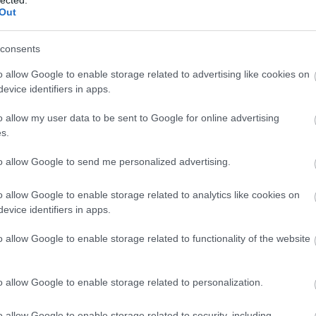
Ba
Out
(
1
)
Be
Be
consents
be
Be
o allow Google to enable storage related to advertising like cookies on
al
evice identifiers in apps.
be
Th
o allow my user data to be sent to Google for online advertising
Bi
s.
za
(
1
)
(
1
)
to allow Google to send me personalized advertising.
Bl
ma
o allow Google to enable storage related to analytics like cookies on
Bl
Bl
evice identifiers in apps.
Bl
Bo
o allow Google to enable storage related to functionality of the website
(
7
Br
Br
o allow Google to enable storage related to personalization.
Br
(
2
)
Ar
o allow Google to enable storage related to security, including