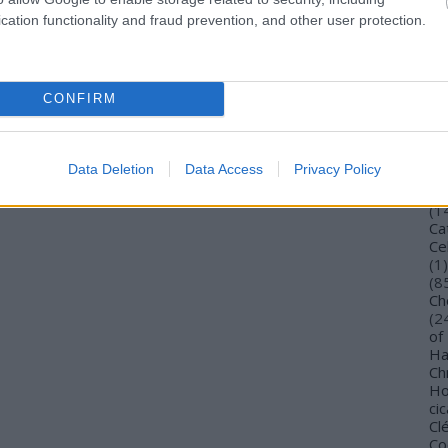
Bu
cation functionality and fraud prevention, and other user protection.
Bu
Wi
To
Vi
CONFIRM
De
Gi
TV
Ca
Data Deletion
Data Access
Privacy Policy
(
4
Ca
(
1
Ca
Ce
(
1
)
(
8
Ch
(
2
of
Ha
Ch
Ho
cic
Cl
Co