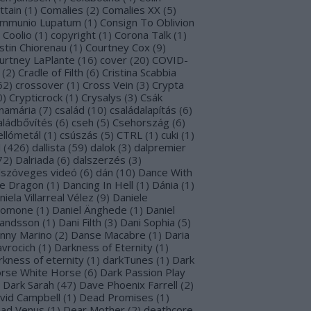
ttain
(
1
)
Comalies
(
2
)
Comalies XX
(
5
)
mmunio Lupatum
(
1
)
Consign To Oblivion
Coolio
(
1
)
copyright
(
1
)
Corona Talk
(
1
)
stin Chiorenau
(
1
)
Courtney Cox
(
9
)
urtney LaPlante
(
16
)
cover
(
20
)
COVID-
(
2
)
Cradle of Filth
(
6
)
Cristina Scabbia
62
)
crossover
(
1
)
Cross Vein
(
3
)
Crypta
0
)
Crypticrock
(
1
)
Crysalys
(
3
)
Csák
namária
(
7
)
család
(
10
)
családalapítás
(
6
)
aládbővítés
(
6
)
cseh
(
5
)
Csehország
(
6
)
ellómetál
(
1
)
csúszás
(
5
)
CTRL
(
1
)
cuki
(
1
)
l
(
426
)
dallista
(
59
)
dalok
(
3
)
dalpremier
72
)
Dalriada
(
6
)
dalszerzés
(
3
)
lszöveges videó
(
6
)
dán
(
10
)
Dance With
e Dragon
(
1
)
Dancing In Hell
(
1
)
Dánia
(
1
)
niela Villarreal Vélez
(
9
)
Daniele
lomone
(
1
)
Daniel Änghede
(
1
)
Daniel
landsson
(
1
)
Dani Filth
(
3
)
Dani Sophia
(
5
)
nny Marino
(
2
)
Danse Macabre
(
1
)
Daria
avrocich
(
1
)
Darkness of Eternity
(
1
)
rkness of eternity
(
1
)
darkTunes
(
1
)
Dark
rse White Horse
(
6
)
Dark Passion Play
Dark Sarah
(
47
)
Dave Phoenix Farrell
(
2
)
vid Campbell
(
1
)
Dead Promises
(
1
)
ad Venus
(
1
)
Dear Mother
(
2
)
deathcore