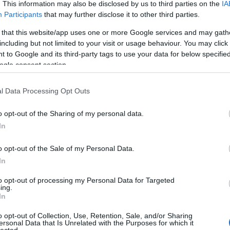
An
. This information may also be disclosed by us to third parties on the
IA
An
Participants
that may further disclose it to other third parties.
An
An
 that this website/app uses one or more Google services and may gath
Em
including but not limited to your visit or usage behaviour. You may click 
Ap
 to Google and its third-party tags to use your data for below specifi
ar
ogle consent section.
Ae
Ar
Ko
l Data Processing Opt Outs
ezelési Szabályzat!
árl
As
o opt-out of the Sharing of my personal data.
As
(
1
In
ala a Facebook-on, Instagram-on, weboldalon és a
At
zolgáltatásokra (Hírlevél, oldalregisztráció) való jelentkezés
au
e vevőktől.
o opt-out of the Sale of my Personal Data.
Au
az adatmezők kitöltésén kívül egyéb adatokat semmilyen módon
Ay
In
adatainak kezeléséhez regisztrációjával adja meg
le
gadott személyes adatokat a FemMeZin kizárólagosan a
Ny
to opt-out of processing my Personal Data for Targeted
ing.
Ph
 fel.
In
bá
ett adatokat kizárólag az ott megjelölt célra használja fel, és
He
isaival.
o opt-out of Collection, Use, Retention, Sale, and/or Sharing
Ba
kat - webshop-os vásárlás postai úton történő teljesítése
ersonal Data that Is Unrelated with the Purposes for which it
ba
rmában nem adjuk át.
lected.