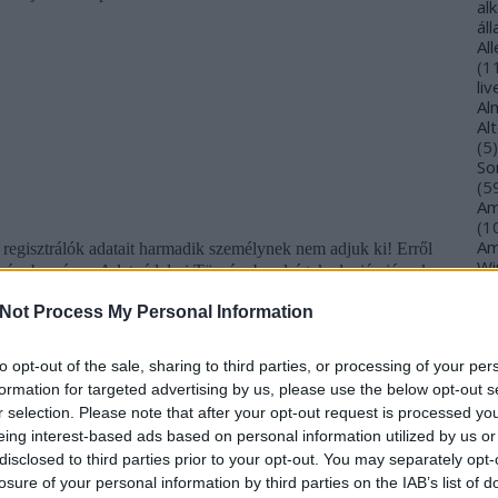
al
ál
et és rendőrségi feljelentést von maga után!
Al
(
1
li
 évi LXXVI. törvény)
és a Szellemi Tulajdonról szóló Törvény
Al
Al
(
5
)
So
(
5
Am
(
1
Am
e regisztrálók adatait harmadik személynek nem adjuk ki! Erről
Wi
ényben és az Adatvédelmi Törvényben leírtak alapján járunk
(
1
)
An
Not Process My Personal Information
Ol
ősségünk és a mi vállunkat terheli.
An
An
to opt-out of the sale, sharing to third parties, or processing of your per
Na
s reserved!
formation for targeted advertising by us, please use the below opt-out s
an
r selection. Please note that after your opt-out request is processed y
An
eing interest-based ads based on personal information utilized by us or
Br
disclosed to third parties prior to your opt-out. You may separately opt-
An
losure of your personal information by third parties on the IAB’s list of
Gi