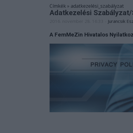
Címkék
»
adatkezelési_szabályzat
Adatkezelési Szabályzat/
2016. november 28. 16:33
-
Jurancsik Es
A FemMeZin Hivatalos Nyilatkoz
Szellem