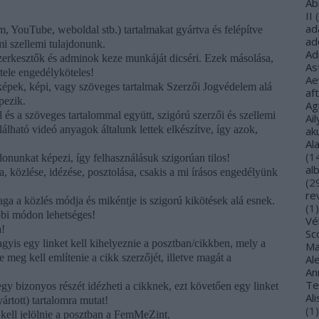
Ab
II
(
ad
m, YouTube, weboldal stb.) tartalmakat gyártva és felépítve
ad
mi szellemi tulajdonunk.
Ad
zerkesztők és adminok keze munkáját dicséri. Ezek másolása,
As
tele engedélyköteles!
Ae
képek, képi, vagy szöveges tartalmak Szerzői Jogvédelem alá
af
pezik.
Ag
és a szöveges tartalommal együtt, szigórú szerzői és szellemi
Ail
lható videó anyagok általunk lettek elkészítve, így azok,
ak
Al
(
1
donunkat képezi, így felhasználásuk szigorúan tilos!
al
, közlése, idézése, posztolása, csakis a mi írásos engedélyünk
(
2
re
ga a közlés módja és mikéntje is szigorú kikötések alá esnek.
(
1
)
bbi módon lehetséges!
Vé
a!
Sco
gyis egy linket kell kihelyeznie a posztban/cikkben, mely a
Ma
 meg kell említenie a cikk szerzőjét, illetve magát a
Al
Ann
Te
gy bizonyos részét idézheti a cikknek, ezt követően egy linket
Al
ártott) tartalomra mutat!
(
1
)
kell jelölnie a posztban a FemMeZint.