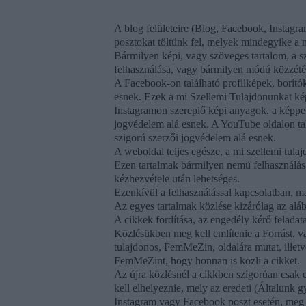
A blog felületeire (Blog, Facebook, Instagra
posztokat töltünk fel, melyek mindegyike a 
Bármilyen képi, vagy szöveges tartalom, a s
felhasználása, vagy bármilyen módú közzété
A Facebook-on található profilképek, borító
esnek. Ezek a mi Szellemi Tulajdonunkat ké
Instagramon szereplő képi anyagok, a képpel 
jogvédelem alá esnek. A YouTube oldalon talá
szigorú szerzői jogvédelem alá esnek.
A weboldal teljes egésze, a mi szellemi tulaj
Ezen tartalmak bármilyen nemü felhasználása
kézhezvétele után lehetséges.
Ezenkívül a felhasználással kapcsolatban, ma
Az egyes tartalmak közlése kizárólag az alá
A cikkek fordítása, az engedély kérő feladat
Közlésükben meg kell említenie a Forrást, va
tulajdonos, FemMeZin, oldalára mutat, illetve
FemMeZint, hogy honnan is közli a cikket.
Az újra közlésnél a cikkben szigorúan csak e
kell elhelyeznie, mely az eredeti (Általunk gy
Instagram vagy Facebook poszt esetén, meg 