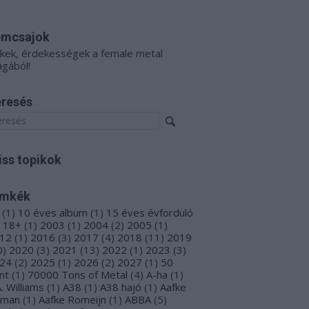
émcsajok
kkek, érdekességek a female metal
ágából!
resés
iss topikok
ímkék
(
1
)
10 éves album
(
1
)
15 éves évforduló
18+
(
1
)
2003
(
1
)
2004
(
2
)
2005
(
1
)
12
(
1
)
2016
(
3
)
2017
(
4
)
2018
(
11
)
2019
0
)
2020
(
3
)
2021
(
13
)
2022
(
1
)
2023
(
3
)
24
(
2
)
2025
(
1
)
2026
(
2
)
2027
(
1
)
50
nt
(
1
)
70000 Tons of Metal
(
4
)
A-ha
(
1
)
A. Williams
(
1
)
A38
(
1
)
A38 hajó
(
1
)
Aafke
oman
(
1
)
Aafke Romeijn
(
1
)
ABBA
(
5
)