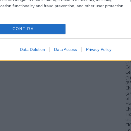
Bu
tt adatkezeléseinek nyilvántartási azonosítói és részletei a
cation functionality and fraud prevention, and other user protection.
Bu
 meg.
Wi
ilvántartásából, amennyiben a törvényen vagy más jogcímen
To
 fenn.
Vi
CONFIRM
De
ére vonatkozó rendelkezések az Info tv. alapján:
Gi
TV
Ca
Data Deletion
Data Access
Privacy Policy
(
4
,
Ca
nt
(
1
s kivételével - törlését vagy zárolását.
Ca
Ce
st ad az érintett általa kezelt, illetve az általa vagy
(
1
)
 által feldolgozott adatairól, azok forrásáról, az adatkezelés
(
8
tfeldolgozó nevéről, címéről és az adatkezeléssel összefüggő
Ch
(
2
ülményeiről, hatásairól és az elhárítására megtett
of
yes adatainak továbbítása esetén - az adattovábbítás jogalapjáról
Ha
Ch
l számított legrövidebb idő alatt, legfeljebb azonban 25 napon
Ho
irányuló kérelmére írásban megadni a tájékoztatást.
cic
kérő a folyó évben azonos adatkörre vonatkozóan tájékoztatási
Cl
be. Egyéb esetekben költségtérítés állapítható meg. A
Co