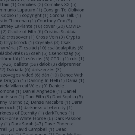
ttain
(
1
)
Comalies
(
2
)
Comalies XX
(
5
)
mmunio Lupatum
(
1
)
Consign To Oblivion
Coolio
(
1
)
copyright
(
1
)
Corona Talk
(
1
)
stin Chiorenau
(
1
)
Courtney Cox
(
9
)
urtney LaPlante
(
16
)
cover
(
20
)
COVID-
(
2
)
Cradle of Filth
(
6
)
Cristina Scabbia
62
)
crossover
(
1
)
Cross Vein
(
3
)
Crypta
0
)
Crypticrock
(
1
)
Crysalys
(
3
)
Csák
namária
(
7
)
család
(
10
)
családalapítás
(
6
)
aládbővítés
(
6
)
cseh
(
5
)
Csehország
(
6
)
ellómetál
(
1
)
csúszás
(
5
)
CTRL
(
1
)
cuki
(
1
)
l
(
426
)
dallista
(
59
)
dalok
(
3
)
dalpremier
72
)
Dalriada
(
6
)
dalszerzés
(
3
)
lszöveges videó
(
6
)
dán
(
10
)
Dance With
e Dragon
(
1
)
Dancing In Hell
(
1
)
Dánia
(
1
)
niela Villarreal Vélez
(
9
)
Daniele
lomone
(
1
)
Daniel Änghede
(
1
)
Daniel
landsson
(
1
)
Dani Filth
(
3
)
Dani Sophia
(
5
)
nny Marino
(
2
)
Danse Macabre
(
1
)
Daria
avrocich
(
1
)
darkness of eternity
(
1
)
rkness of Eternity
(
1
)
darkTunes
(
1
)
rk Horse White Horse
(
6
)
Dark Passion
ay
(
1
)
Dark Sarah
(
47
)
Dave Phoenix
rell
(
2
)
David Campbell
(
1
)
Dead
omises
(
1
)
Dead Venus
(
1
)
Dear Mother