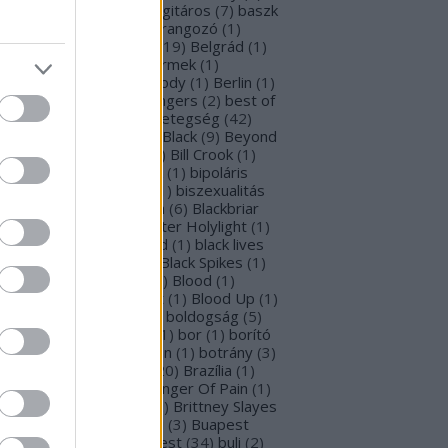
rba Negra
(
48
)
basszusgitáros
(
7
)
baszk
Battle Beast
(
46
)
beharangozó
(
1
)
hemoth
(
1
)
bejelentés
(
19
)
Belgrád
(
1
)
lla Perron
(
3
)
belső gyermek
(
1
)
mutatkozás
(
1
)
Ben Moody
(
1
)
Berlin
(
1
)
snyő Gabi
(
6
)
Beste Zangers
(
2
)
best of
bum
(
1
)
beszámoló
(
1
)
betegség
(
42
)
tekintő
(
3
)
Beyond The Black
(
9
)
Beyond
e Matrix
(
2
)
Billboard
(
2
)
Bill Crook
(
1
)
nder Laura
(
4
)
biográfiák
(
1
)
bipoláris
var
(
1
)
Bíró Tóth Anita
(
1
)
biszexualitás
Björk
(
1
)
Blabbermouth
(
6
)
Blackbriar
Blackguard
(
1
)
Blackwater Holylight
(
1
)
ack Anima
(
15
)
Black Gold
(
1
)
black lives
tter
(
1
)
black metal
(
2
)
Black Spikes
(
1
)
ack X-mas
(
2
)
BLIND8
(
2
)
Blood
(
1
)
oodstock
(
2
)
Blood Blast
(
1
)
Blood Up
(
1
)
ue Medusa
(
8
)
bluray
(
1
)
boldogság
(
5
)
logna
(
1
)
Bonnie Tyler
(
1
)
bor
(
1
)
borító
0
)
borítókép
(
1
)
Bosorkun
(
1
)
botrány
(
3
)
avo magazin
(
1
)
brazil
(
20
)
Brazília
(
1
)
eak In
(
1
)
Bridear
(
1
)
Bringer Of Pain
(
1
)
ing Me To Life
(
2
)
brit
(
2
)
Brittney Slayes
Brno
(
1
)
Brooke Colucci
(
3
)
Buapest
éna
(
2
)
búcsú
(
2
)
Budapest
(
34
)
buli
(
2
)