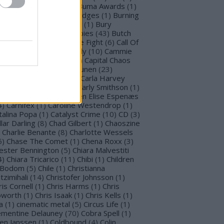
llet for M Valentine
(
1
)
Buma Awards
(
1
)
mblefoot
(
1
)
Burning Bridges
(
1
)
Burning
tches
(
30
)
Burton C. Bell
(
1
)
Bury
morrow
(
1
)
Butcher Babies
(
43
)
Butch
g
(
2
)
Cadaveria
(
16
)
Cage Fight
(
6
)
Call Of
stiny
(
1
)
Cammie Beverly
(
10
)
Cammie
lbert
(
12
)
Cape Town
(
1
)
Capital Chaos
(
1
)
Capri
(
1
)
Capri Virkkunen
(
23
)
rcass
(
1
)
Carín León
(
1
)
Carla Harvey
3
)
Carline Van Roos
(
1
)
Carly Smithson
(
1
)
rl Gustav Jung
(
1
)
Carmen Elise Espenæs
4
)
Carnifex
(
1
)
Caroline Westendrop
(
1
)
talina Popa
(
1
)
Catalyst Crime
(
10
)
CD
(
3
)
llar Darling
(
8
)
Chad Gilbert
(
1
)
Chaoszine
Charlie Benante
(
8
)
Charlotte Wessels
5
)
Chase The Comet
(
1
)
Chena Roxx
(
3
)
ester Bennington
(
5
)
Chiara Malvestiti
4
)
Chiara Tricarico
(
11
)
Chibi
(
1
)
Children
 Bodom
(
5
)
Chile
(
1
)
Christianna
tzimihali
(
14
)
Christofer Johnsson
(
1
)
ris Cornell
(
1
)
Chris Harms
(
1
)
Chris
worth
(
1
)
Chris Isaak
(
1
)
Chris Kells
(
1
)
a
(
1
)
cinematic metal
(
5
)
Circus Life
(
1
)
émentine Delauney
(
70
)
Cobra Spell
(
1
)
en Janssen
(
1
)
Coldbound
(
4
)
Colin