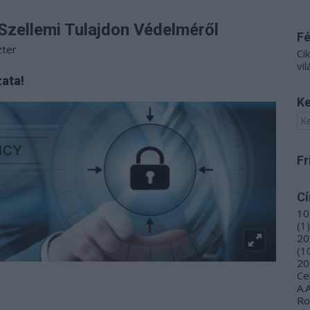
Szellemi Tulajdon Védelméről
F
zter
Ci
vil
ata!
Ke
Fr
C
10
(
1
)
20
(
1
20
Ce
i Tulajdon Védelméről!
A.
R