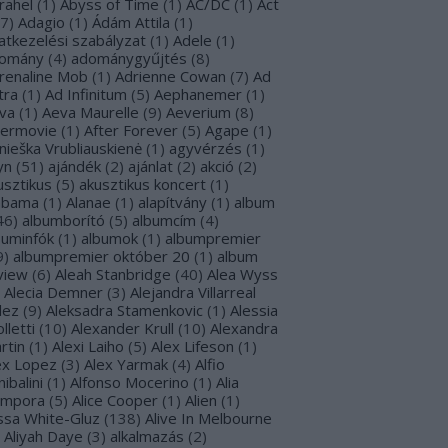
rahel
(
1
)
Abyss of Time
(
1
)
AC/DC
(
1
)
Act
7
)
Adagio
(
1
)
Ádám Attila
(
1
)
atkezelési szabályzat
(
1
)
Adele
(
1
)
omány
(
4
)
adománygyűjtés
(
8
)
renaline Mob
(
1
)
Adrienne Cowan
(
7
)
Ad
tra
(
1
)
Ad Infinitum
(
5
)
Aephanemer
(
1
)
va
(
1
)
Aeva Maurelle
(
9
)
Aeverium
(
8
)
termovie
(
1
)
After Forever
(
5
)
Agape
(
1
)
nieška Vrubliauskienė
(
1
)
agyvérzés
(
1
)
yn
(
51
)
ajándék
(
2
)
ajánlat
(
2
)
akció
(
2
)
usztikus
(
5
)
akusztikus koncert
(
1
)
abama
(
1
)
Alanae
(
1
)
alapítvány
(
1
)
album
46
)
albumborító
(
5
)
albumcím
(
4
)
buminfók
(
1
)
albumok
(
1
)
albumpremier
9
)
albumpremier október 20
(
1
)
album
view
(
6
)
Aleah Stanbridge
(
40
)
Alea Wyss
Alecia Demner
(
3
)
Alejandra Villarreal
lez
(
9
)
Aleksadra Stamenkovic
(
1
)
Alessia
lletti
(
10
)
Alexander Krull
(
10
)
Alexandra
rtin
(
1
)
Alexi Laiho
(
5
)
Alex Lifeson
(
1
)
ex Lopez
(
3
)
Alex Yarmak
(
4
)
Alfio
ibalini
(
1
)
Alfonso Mocerino
(
1
)
Alia
mpora
(
5
)
Alice Cooper
(
1
)
Alien
(
1
)
issa White-Gluz
(
138
)
Alive In Melbourne
Aliyah Daye
(
3
)
alkalmazás
(
2
)