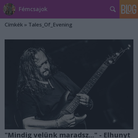
Fémcsajok
Címkék
»
Tales_Of_Evening
"Mindig velünk maradsz..." - Elhunyt