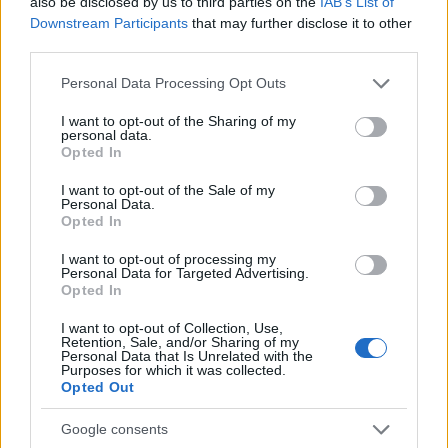
also be disclosed by us to third parties on the
IAB’s List of
Downstream Participants
that may further disclose it to other
A zalaegerszegi zenekar 2021-re ígéri új
third parties.
nagylemezét - utolsó albumuk, A fény nyomában
2018-ban jelent meg. Dudás Ivették addig is egy
Please note that this website/app uses one or more Google
Personal Data Processing Opt Outs
vadonatúj ...
services and may gather and store information including but
not limited to your visit or usage behaviour. You may click to
I want to opt-out of the Sharing of my
personal data.
grant or deny consent to Google and its third-party tags to
Opted In
use your data for below specified purposes in below Google
consent section.
I want to opt-out of the Sale of my
Personal Data.
Opted In
I want to opt-out of processing my
Personal Data for Targeted Advertising.
Opted In
I want to opt-out of Collection, Use,
Retention, Sale, and/or Sharing of my
Personal Data that Is Unrelated with the
Purposes for which it was collected.
Opted Out
Google consents