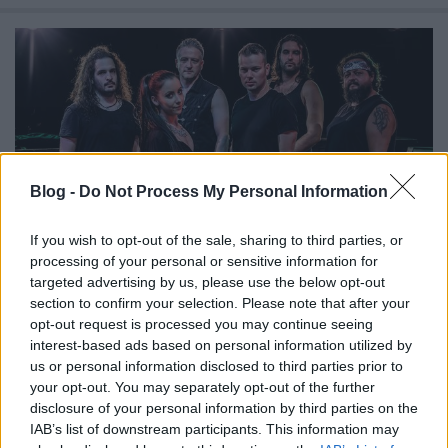
Blog -
Do Not Process My Personal Information
If you wish to opt-out of the sale, sharing to third parties, or
processing of your personal or sensitive information for
targeted advertising by us, please use the below opt-out
section to confirm your selection. Please note that after your
opt-out request is processed you may continue seeing
Új dallal jelentkezett a Tales Of
interest-based ads based on personal information utilized by
Evening - magyarul és angolul is
us or personal information disclosed to third parties prior to
your opt-out. You may separately opt-out of the further
hallható a szerzemény!
disclosure of your personal information by third parties on the
IAB’s list of downstream participants. This information may
Jurancsik Eszter
•
2020. október 22.