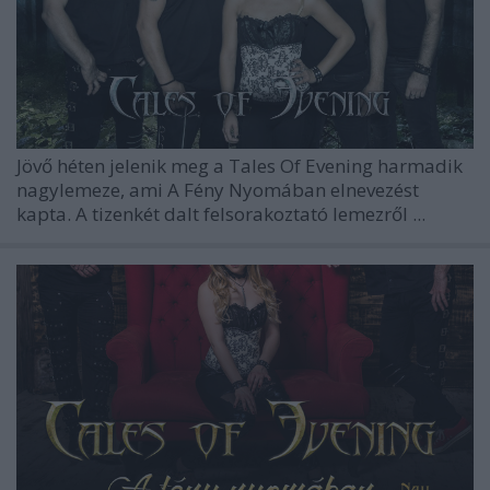
Jövő héten jelenik meg a Tales Of Evening harmadik
nagylemeze, ami A Fény Nyomában elnevezést
kapta. A tizenkét dalt felsorakoztató lemezről ...