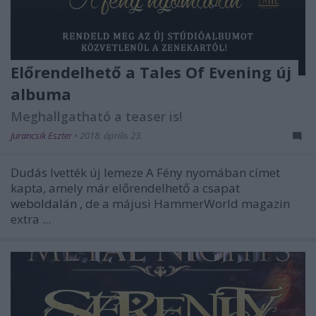
Előrendelhető a Tales Of Evening új
albuma
Meghallgatható a teaser is!
Jurancsik Eszter
•
2018. április 23.
Dudás Ivették új lemeze A Fény nyomában címet
kapta, amely már előrendelhető a csapat
weboldalán
, de a májusi HammerWorld magazin
extra ...