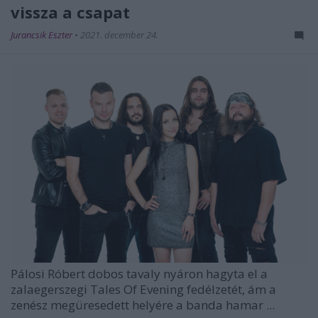
vissza a csapat
Jurancsik Eszter
•
2021. december 24.
Pálosi Róbert
dobos tavaly nyáron hagyta el a
zalaegerszegi
Tales Of Evening
fedélzetét, ám a
zenész megüresedett helyére a banda hamar ...