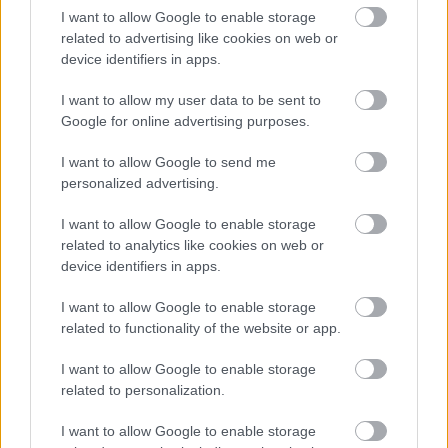
Tales Of Evening: közös buli a Nova
I want to allow Google to enable storage
Prospecttel és a Leecherrel
related to advertising like cookies on web or
device identifiers in apps.
Turnézáró koncert ősszel!
Jurancsik Eszter
•
2019. május 22.
I want to allow my user data to be sent to
Google for online advertising purposes.
Tavaly jelent meg a zalaegerszegi Tales Of Evening
I want to allow Google to send me
legutóbbi nagylemeze,
A fény nyomában
címmel,
personalized advertising.
amely igen kedvező fogadtatásra lelt a hazai ...
I want to allow Google to enable storage
related to analytics like cookies on web or
device identifiers in apps.
I want to allow Google to enable storage
related to functionality of the website or app.
I want to allow Google to enable storage
related to personalization.
I want to allow Google to enable storage