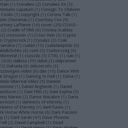
ttain
(
1
)
Comalies
(
2
)
Comalies XX
(
5
)
mmunio Lupatum
(
1
)
Consign To Oblivion
Coolio
(
1
)
copyright
(
1
)
Corona Talk
(
1
)
stin Chiorenau
(
1
)
Courtney Cox
(
9
)
urtney LaPlante
(
16
)
cover
(
20
)
COVID-
(
2
)
Cradle of Filth
(
6
)
Cristina Scabbia
62
)
crossover
(
1
)
Cross Vein
(
3
)
Crypta
0
)
Crypticrock
(
1
)
Crysalys
(
3
)
Csák
namária
(
7
)
család
(
10
)
családalapítás
(
6
)
aládbővítés
(
6
)
cseh
(
5
)
Csehország
(
6
)
ellómetál
(
1
)
csúszás
(
5
)
CTRL
(
1
)
cuki
(
1
)
l
(
426
)
dallista
(
59
)
dalok
(
3
)
dalpremier
72
)
Dalriada
(
6
)
dalszerzés
(
3
)
lszöveges videó
(
6
)
dán
(
10
)
Dance With
e Dragon
(
1
)
Dancing In Hell
(
1
)
Dánia
(
1
)
niela Villarreal Vélez
(
9
)
Daniele
lomone
(
1
)
Daniel Änghede
(
1
)
Daniel
landsson
(
1
)
Dani Filth
(
3
)
Dani Sophia
(
5
)
nny Marino
(
2
)
Danse Macabre
(
1
)
Daria
avrocich
(
1
)
darkness of eternity
(
1
)
rkness of Eternity
(
1
)
darkTunes
(
1
)
rk Horse White Horse
(
6
)
Dark Passion
ay
(
1
)
Dark Sarah
(
47
)
Dave Phoenix
rell
(
2
)
David Campbell
(
1
)
Dead
omises
(
1
)
Dead Venus
(
1
)
Dear Mother