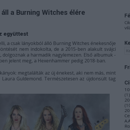
áll a Burning Witches élére
F
Ci
vil
z együttest
Ke
elli, a csak lányokból álló Burning Witches énekesnője
öntését nem indokolta, de a 2015-ben alakult svájci
ést, dolgoznak a harmadik nagylemezen. Első albumuk -
7-ben jelent meg, a Hexenhammer pedig 2018-ban.
Fr
kányok: megtalálták az új énekest, aki nem más, mint
, Laura Guldemond. Természetesen az újdonsült tag
C
10
(
1
)
20
(
1
20
Ce
A.
R