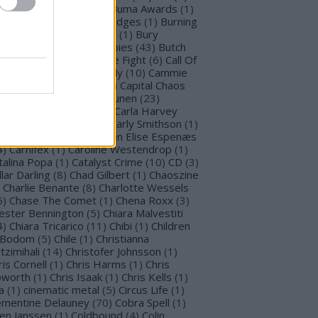
llet for M Valentine
(
1
)
Buma Awards
(
1
)
mblefoot
(
1
)
Burning Bridges
(
1
)
Burning
tches
(
30
)
Burton C. Bell
(
1
)
Bury
morrow
(
1
)
Butcher Babies
(
43
)
Butch
g
(
2
)
Cadaveria
(
16
)
Cage Fight
(
6
)
Call Of
stiny
(
1
)
Cammie Beverly
(
10
)
Cammie
lbert
(
12
)
Cape Town
(
1
)
Capital Chaos
(
1
)
Capri
(
1
)
Capri Virkkunen
(
23
)
rcass
(
1
)
Carín León
(
1
)
Carla Harvey
3
)
Carline Van Roos
(
1
)
Carly Smithson
(
1
)
rl Gustav Jung
(
1
)
Carmen Elise Espenæs
4
)
Carnifex
(
1
)
Caroline Westendrop
(
1
)
talina Popa
(
1
)
Catalyst Crime
(
10
)
CD
(
3
)
llar Darling
(
8
)
Chad Gilbert
(
1
)
Chaoszine
Charlie Benante
(
8
)
Charlotte Wessels
5
)
Chase The Comet
(
1
)
Chena Roxx
(
3
)
ester Bennington
(
5
)
Chiara Malvestiti
4
)
Chiara Tricarico
(
11
)
Chibi
(
1
)
Children
 Bodom
(
5
)
Chile
(
1
)
Christianna
tzimihali
(
14
)
Christofer Johnsson
(
1
)
ris Cornell
(
1
)
Chris Harms
(
1
)
Chris
worth
(
1
)
Chris Isaak
(
1
)
Chris Kells
(
1
)
a
(
1
)
cinematic metal
(
5
)
Circus Life
(
1
)
émentine Delauney
(
70
)
Cobra Spell
(
1
)
en Janssen
(
1
)
Coldbound
(
4
)
Colin