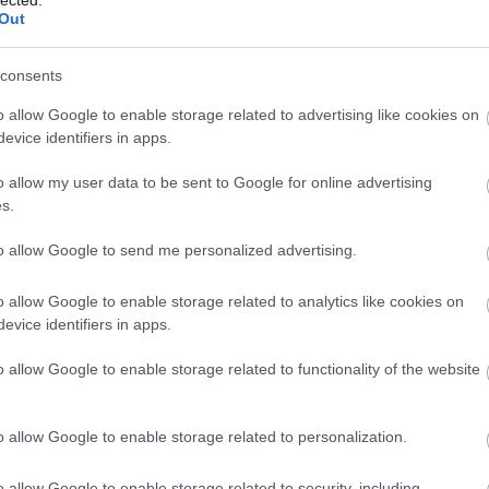
Ba
Out
(
1
)
Be
Be
consents
be
Be
o allow Google to enable storage related to advertising like cookies on
al
evice identifiers in apps.
be
Th
o allow my user data to be sent to Google for online advertising
Bi
s.
za
(
1
)
(
1
)
to allow Google to send me personalized advertising.
Bl
ma
o allow Google to enable storage related to analytics like cookies on
Bl
Bl
evice identifiers in apps.
Bl
Bo
o allow Google to enable storage related to functionality of the website
(
7
Br
Br
o allow Google to enable storage related to personalization.
Br
(
2
)
Ar
o allow Google to enable storage related to security, including