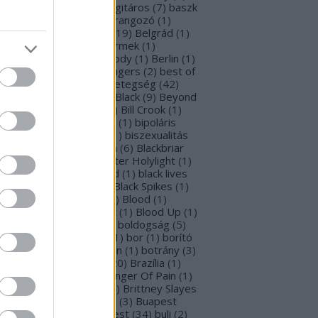
rba Negra
(
48
)
basszusgitáros
(
7
)
baszk
Battle Beast
(
46
)
beharangozó
(
1
)
hemoth
(
1
)
bejelentés
(
19
)
Belgrád
(
1
)
lla Perron
(
3
)
belső gyermek
(
1
)
mutatkozás
(
1
)
Ben Moody
(
1
)
Berlin
(
1
)
snyő Gabi
(
6
)
Beste Zangers
(
2
)
best of
bum
(
1
)
beszámoló
(
1
)
betegség
(
42
)
tekintő
(
3
)
Beyond The Black
(
9
)
Beyond
e Matrix
(
2
)
Billboard
(
2
)
Bill Crook
(
1
)
nder Laura
(
4
)
biográfiák
(
1
)
bipoláris
var
(
1
)
Bíró Tóth Anita
(
1
)
biszexualitás
Björk
(
1
)
Blabbermouth
(
6
)
Blackbriar
Blackguard
(
1
)
Blackwater Holylight
(
1
)
ack Anima
(
15
)
Black Gold
(
1
)
black lives
tter
(
1
)
black metal
(
2
)
Black Spikes
(
1
)
ack X-mas
(
2
)
BLIND8
(
2
)
Blood
(
1
)
oodstock
(
2
)
Blood Blast
(
1
)
Blood Up
(
1
)
ue Medusa
(
8
)
bluray
(
1
)
boldogság
(
5
)
logna
(
1
)
Bonnie Tyler
(
1
)
bor
(
1
)
borító
0
)
borítókép
(
1
)
Bosorkun
(
1
)
botrány
(
3
)
avo magazin
(
1
)
brazil
(
20
)
Brazília
(
1
)
eak In
(
1
)
Bridear
(
1
)
Bringer Of Pain
(
1
)
ing Me To Life
(
2
)
brit
(
2
)
Brittney Slayes
Brno
(
1
)
Brooke Colucci
(
3
)
Buapest
éna
(
2
)
búcsú
(
2
)
Budapest
(
34
)
buli
(
2
)