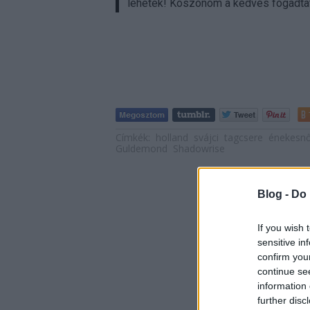
lehetek! Köszönöm a kedves fogadtat
Címkék:
holland
svájci
tagcsere
énekesnő
Guldemond
Shadowrise
Blog -
Do 
If you wish 
sensitive in
confirm you
continue se
information 
further disc