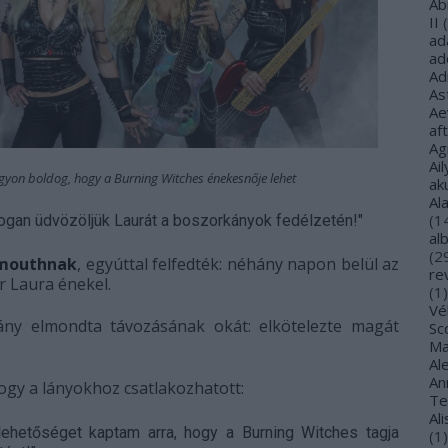
Ab
II
(
ad
ad
Ad
As
Ae
af
Ag
Ail
on boldog, hogy a Burning Witches énekesnője lehet
ak
Al
(
1
ogan üdvözöljük Laurát a boszorkányok fedélzetén!"
al
(
2
mouthnak
, egyúttal felfedték: néhány napon belül az
re
ár Laura énekel.
(
1
)
Vé
lány elmondta távozásának okát: elkötelezte magát
Sco
Ma
Al
Ann
ogy a lányokhoz csatlakozhatott:
Te
Al
 lehetőséget kaptam arra, hogy a Burning Witches tagja
(
1
)