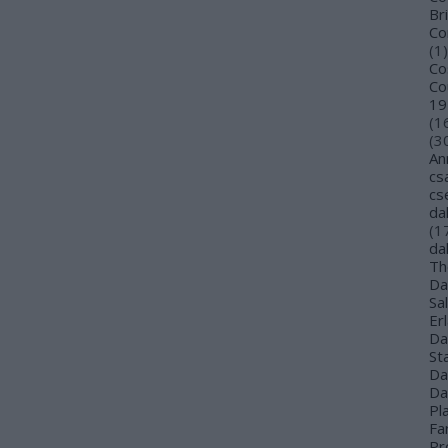
Bri
Co
(
1
)
Co
Co
19
(
1
(
3
An
cs
cs
da
(
1
da
Th
Da
Sa
Er
Da
St
Da
Da
Pl
Far
Pr