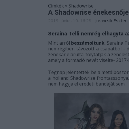
Címkék
»
Shadowrise
A Shadowrise énekesnője 
2019. június 10. 16:28
-
Jurancsik Eszter
Seraina Telli nemrég elhagyta a
Mint arról
beszámoltunk
, Seraina T
nemrégiben távozott a csapatból - d
zenekar elárulta: folytatják a zenél
amely a formáció nevét viselte- 201
Tegnap jelentették be a metálboszor
a holland Shadowrise frontasszonya
nem hagyja el eredeti bandáját sem.