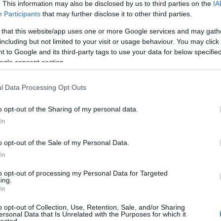
An
. This information may also be disclosed by us to third parties on the
IA
An
Participants
that may further disclose it to other third parties.
An
An
 that this website/app uses one or more Google services and may gath
Em
including but not limited to your visit or usage behaviour. You may click 
Ap
 to Google and its third-party tags to use your data for below specifi
ar
ogle consent section.
Ae
Ar
Ko
l Data Processing Opt Outs
árl
As
o opt-out of the Sharing of my personal data.
As
(
1
In
At
au
o opt-out of the Sale of my Personal Data.
Au
Ay
In
le
Ny
to opt-out of processing my Personal Data for Targeted
ing.
Ph
In
bá
He
o opt-out of Collection, Use, Retention, Sale, and/or Sharing
Ba
ersonal Data that Is Unrelated with the Purposes for which it
ba
lected.