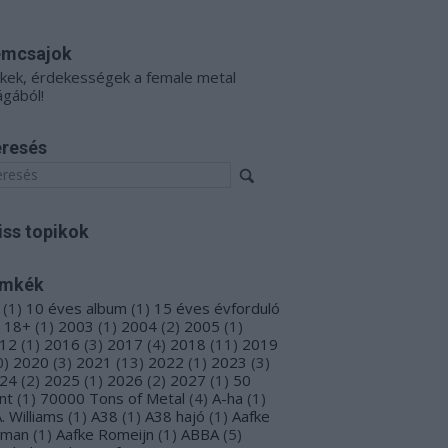
émcsajok
kkek, érdekességek a female metal
ágából!
resés
iss topikok
ímkék
(
1
)
10 éves album
(
1
)
15 éves évforduló
18+
(
1
)
2003
(
1
)
2004
(
2
)
2005
(
1
)
12
(
1
)
2016
(
3
)
2017
(
4
)
2018
(
11
)
2019
0
)
2020
(
3
)
2021
(
13
)
2022
(
1
)
2023
(
3
)
24
(
2
)
2025
(
1
)
2026
(
2
)
2027
(
1
)
50
nt
(
1
)
70000 Tons of Metal
(
4
)
A-ha
(
1
)
A. Williams
(
1
)
A38
(
1
)
A38 hajó
(
1
)
Aafke
oman
(
1
)
Aafke Romeijn
(
1
)
ABBA
(
5
)