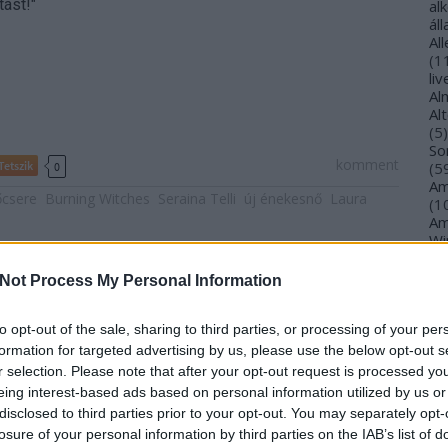
ást!"
al
ál
Al
(
1
li
Al
Al
(
5
)
So
komment
Tetszik
(
5
0
Am
csere
Burning Witches
Seraina Telli
új énekesnő
Laura
(
1
Am
Wi
(
1
)
An
Not Process My Personal Information
Ol
An
An
to opt-out of the sale, sharing to third parties, or processing of your per
Na
formation for targeted advertising by us, please use the below opt-out s
an
r selection. Please note that after your opt-out request is processed y
An
eing interest-based ads based on personal information utilized by us or
Br
disclosed to third parties prior to your opt-out. You may separately opt-
An
losure of your personal information by third parties on the IAB’s list of
Gi