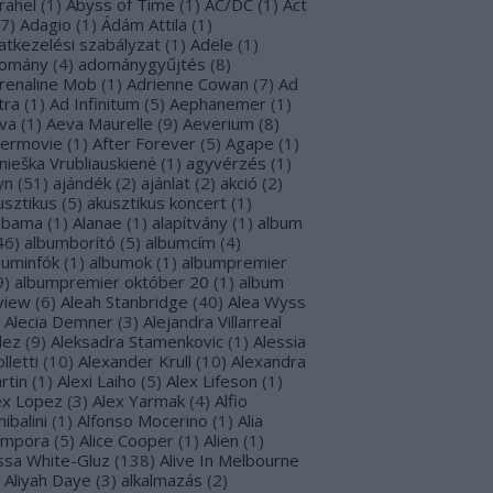
rahel
(
1
)
Abyss of Time
(
1
)
AC/DC
(
1
)
Act
7
)
Adagio
(
1
)
Ádám Attila
(
1
)
atkezelési szabályzat
(
1
)
Adele
(
1
)
omány
(
4
)
adománygyűjtés
(
8
)
renaline Mob
(
1
)
Adrienne Cowan
(
7
)
Ad
tra
(
1
)
Ad Infinitum
(
5
)
Aephanemer
(
1
)
va
(
1
)
Aeva Maurelle
(
9
)
Aeverium
(
8
)
termovie
(
1
)
After Forever
(
5
)
Agape
(
1
)
nieška Vrubliauskienė
(
1
)
agyvérzés
(
1
)
yn
(
51
)
ajándék
(
2
)
ajánlat
(
2
)
akció
(
2
)
usztikus
(
5
)
akusztikus koncert
(
1
)
abama
(
1
)
Alanae
(
1
)
alapítvány
(
1
)
album
46
)
albumborító
(
5
)
albumcím
(
4
)
buminfók
(
1
)
albumok
(
1
)
albumpremier
9
)
albumpremier október 20
(
1
)
album
view
(
6
)
Aleah Stanbridge
(
40
)
Alea Wyss
Alecia Demner
(
3
)
Alejandra Villarreal
lez
(
9
)
Aleksadra Stamenkovic
(
1
)
Alessia
lletti
(
10
)
Alexander Krull
(
10
)
Alexandra
rtin
(
1
)
Alexi Laiho
(
5
)
Alex Lifeson
(
1
)
ex Lopez
(
3
)
Alex Yarmak
(
4
)
Alfio
ibalini
(
1
)
Alfonso Mocerino
(
1
)
Alia
mpora
(
5
)
Alice Cooper
(
1
)
Alien
(
1
)
issa White-Gluz
(
138
)
Alive In Melbourne
Aliyah Daye
(
3
)
alkalmazás
(
2
)