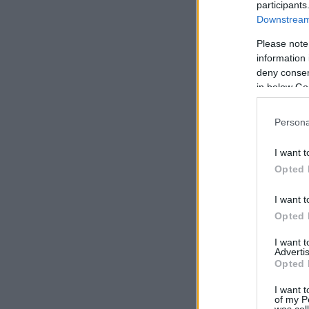
participants
Downstream 
Please note
information 
deny consent
in below Go
Persona
I want t
Opted 
I want t
Opted 
I want 
Advertis
Opted 
I want t
of my P
was col