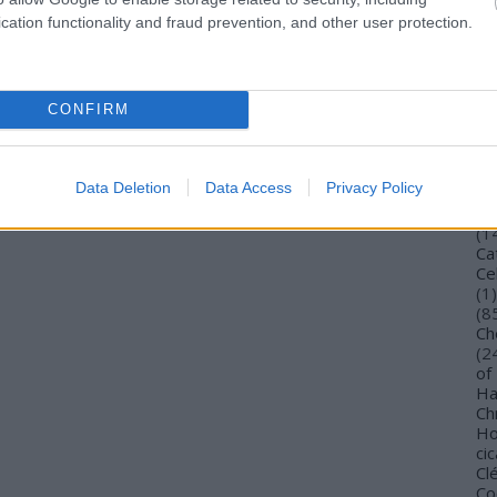
Bu
cation functionality and fraud prevention, and other user protection.
Bu
Wi
To
Vi
CONFIRM
De
Gi
TV
Ca
Data Deletion
Data Access
Privacy Policy
(
4
Ca
(
1
Ca
Ce
(
1
)
(
8
Ch
(
2
of
Ha
Ch
Ho
cic
Cl
Co