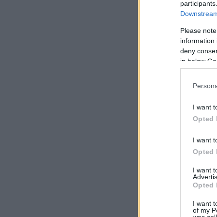
participants
Downstream 
Please note
information 
deny consent
in below Go
Persona
I want t
Opted 
I want t
Opted 
I want 
Advertis
Opted 
I want t
of my P
was col