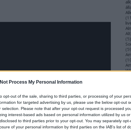
al
ál
Al
(
1
li
Al
Al
(
5
)
So
(
5
Am
(
1
Am
Wi
(
1
)
An
Not Process My Personal Information
Ol
An
An
to opt-out of the sale, sharing to third parties, or processing of your per
Na
formation for targeted advertising by us, please use the below opt-out s
an
r selection. Please note that after your opt-out request is processed y
An
eing interest-based ads based on personal information utilized by us or
Br
disclosed to third parties prior to your opt-out. You may separately opt-
An
losure of your personal information by third parties on the IAB’s list of
Gi