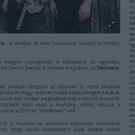
Ab
II
(
ad
ad
Ad
As
Ae
af
ra
- a zenekar 40 éves fennállását ünnepli ily módon,
Ag
Ail
ak
Al
a magyar rajongóktól is elbúcsúzik az együttes,
(
1
, ám három bandát is hoznak magukkal, az
Obituary
-
al
(
2
re
lat javában dolgozik új albumán is, noha akadnak
(
1
)
rulta el, hogy
nehezen halad a dalszövegek írásával
,
Vé
iszont már
többet megtudhattunk
a készülő lemezről.
Sco
Ma
századot idézi majd a kiadvány, amely időszak a
Al
bumuk a 2021-es "Wallflower" volt.
Ann
Te
tról a Youtube-ra, amelyben karrierjük kezdetéről
Al
rról, hogy ukrán zenekarként jóval többet kellett
(
1
)