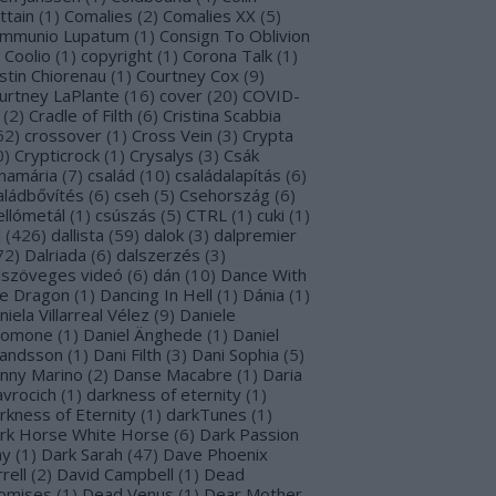
ttain
(
1
)
Comalies
(
2
)
Comalies XX
(
5
)
mmunio Lupatum
(
1
)
Consign To Oblivion
Coolio
(
1
)
copyright
(
1
)
Corona Talk
(
1
)
stin Chiorenau
(
1
)
Courtney Cox
(
9
)
urtney LaPlante
(
16
)
cover
(
20
)
COVID-
(
2
)
Cradle of Filth
(
6
)
Cristina Scabbia
62
)
crossover
(
1
)
Cross Vein
(
3
)
Crypta
0
)
Crypticrock
(
1
)
Crysalys
(
3
)
Csák
namária
(
7
)
család
(
10
)
családalapítás
(
6
)
aládbővítés
(
6
)
cseh
(
5
)
Csehország
(
6
)
ellómetál
(
1
)
csúszás
(
5
)
CTRL
(
1
)
cuki
(
1
)
l
(
426
)
dallista
(
59
)
dalok
(
3
)
dalpremier
72
)
Dalriada
(
6
)
dalszerzés
(
3
)
lszöveges videó
(
6
)
dán
(
10
)
Dance With
e Dragon
(
1
)
Dancing In Hell
(
1
)
Dánia
(
1
)
niela Villarreal Vélez
(
9
)
Daniele
lomone
(
1
)
Daniel Änghede
(
1
)
Daniel
landsson
(
1
)
Dani Filth
(
3
)
Dani Sophia
(
5
)
nny Marino
(
2
)
Danse Macabre
(
1
)
Daria
avrocich
(
1
)
darkness of eternity
(
1
)
rkness of Eternity
(
1
)
darkTunes
(
1
)
rk Horse White Horse
(
6
)
Dark Passion
ay
(
1
)
Dark Sarah
(
47
)
Dave Phoenix
rell
(
2
)
David Campbell
(
1
)
Dead
omises
(
1
)
Dead Venus
(
1
)
Dear Mother