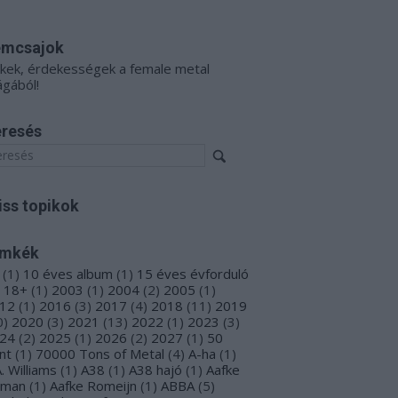
émcsajok
kkek, érdekességek a female metal
ágából!
resés
iss topikok
ímkék
(
1
)
10 éves album
(
1
)
15 éves évforduló
18+
(
1
)
2003
(
1
)
2004
(
2
)
2005
(
1
)
12
(
1
)
2016
(
3
)
2017
(
4
)
2018
(
11
)
2019
0
)
2020
(
3
)
2021
(
13
)
2022
(
1
)
2023
(
3
)
24
(
2
)
2025
(
1
)
2026
(
2
)
2027
(
1
)
50
nt
(
1
)
70000 Tons of Metal
(
4
)
A-ha
(
1
)
A. Williams
(
1
)
A38
(
1
)
A38 hajó
(
1
)
Aafke
oman
(
1
)
Aafke Romeijn
(
1
)
ABBA
(
5
)