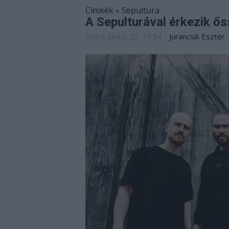
Címkék
»
Sepultura
A Sepulturával érkezik ős
2024. június 25. 17:54
-
Jurancsik Eszter