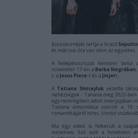
Búcsúturnéját tartja a brazil
Sepultu
és március óta van úton az együttes.
A fellépéssorozat keretein belül 
november 17-én a
Barba Negrában
t, a
Jesus Piece
-t és a
Jinjer
t.
A
Tatiana Shmayluk
vezette társu
nehézségek - Tatiana még 2022-ben á
egy nemrégiben adott interjújában v
Tatiana elmondása szerint a 19. 
romantikájáról híres. Utolsó stúdióal
Ma egy videó is felkerült a csapa
mesélnek. Szó esik a felvételen a