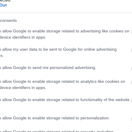
Ba
Out
(
1
)
Be
Be
consents
be
Be
o allow Google to enable storage related to advertising like cookies on
al
evice identifiers in apps.
be
Th
o allow my user data to be sent to Google for online advertising
Bi
s.
za
(
1
)
(
1
)
to allow Google to send me personalized advertising.
Bl
ma
o allow Google to enable storage related to analytics like cookies on
Bl
Bl
evice identifiers in apps.
Bl
Bo
o allow Google to enable storage related to functionality of the website
komment
Tetszik
(
7
0
Br
Shmailyuk
Br
o allow Google to enable storage related to personalization.
Br
(
2
)
Ar
o allow Google to enable storage related to security, including