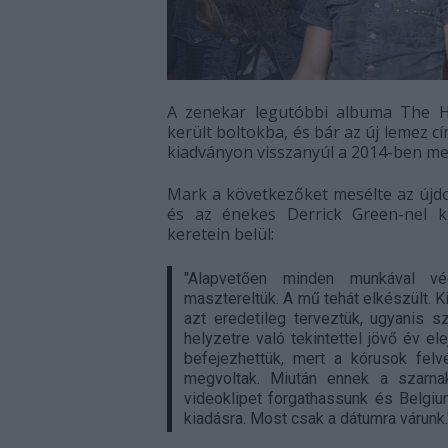
A zenekar legutóbbi albuma The Ho
került boltokba, és bár az új lemez c
kiadványon visszanyúl a 2014-ben m
Mark a következőket mesélte az újdo
és az énekes Derrick Green-nel kö
keretein belül:
"Alapvetően minden munkával vég
masztereltük. A mű tehát elkészült. K
azt eredetileg terveztük, ugyanis 
helyzetre való tekintettel jövő év el
befejezhettük, mert a kórusok felv
megvoltak. Miután ennek a szarna
videoklipet forgathassunk és Belgiu
kiadásra. Most csak a dátumra várunk.