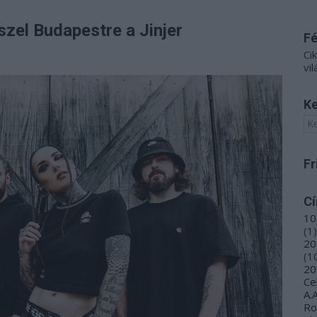
szel Budapestre a Jinjer
F
Ci
vil
Ke
Fr
C
10
(
1
)
20
(
1
20
Ce
A.
R