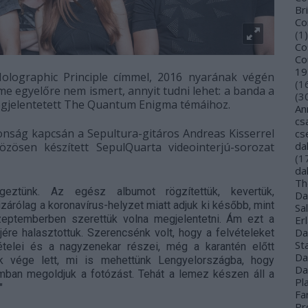
Bri
Co
(
1
)
Co
Co
19
lographic Principle címmel, 2016 nyarának végén
(
1
íme egyelőre nem ismert, annyit tudni lehet: a banda a
(
3
egjelentetett The Quantum Enigma témáihoz.
An
cs
nság kapcsán a Sepultura-gitáros Andreas Kisserrel
cs
da
zösen készített SepulQuarta videointerjú-sorozat
(
1
da
Th
eztünk. Az egész albumot rögzítettük, kevertük,
Da
izárólag a koronavírus-helyzet miatt adjuk ki később, mint
Sa
szeptemberben szerettük volna megjelentetni. Ám ezt a
Er
Da
ejére halasztottuk. Szerencsénk volt, hogy a felvételeket
St
ételei és a nagyzenekar részei, még a karantén előtt
Da
k vége lett, mi is mehettünk Lengyelországba, hogy
Da
mban megoldjuk a fotózást. Tehát a lemez készen áll a
Pl
"
Far
Pr