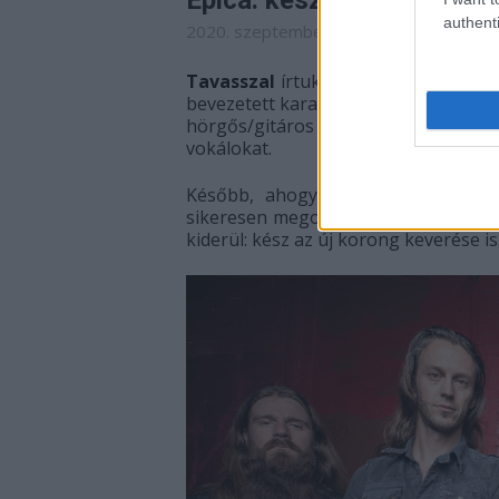
Epica: kész az új lemez k
authenti
2020. szeptember 03. 05:46
-
Jurancsik 
Tavasszal
írtuk meg, miszerint a hol
bevezetett karantén igencsak belass
hörgős/gitáros Mark Jansen csak het
vokálokat.
Később, ahogy enyhítéseket vezet
sikeresen megoldották ezt a gondot i
kiderül: kész az új korong keverése is