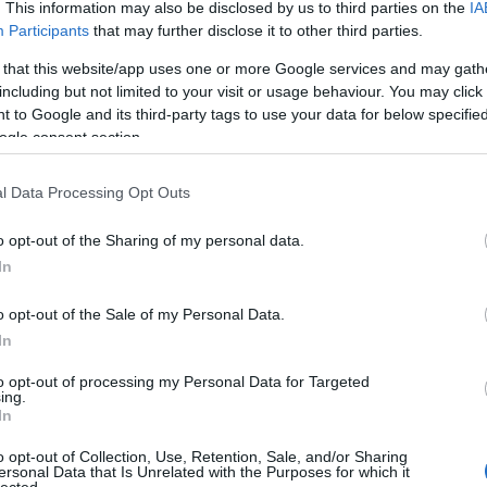
An
. This information may also be disclosed by us to third parties on the
IA
An
Participants
that may further disclose it to other third parties.
An
An
 that this website/app uses one or more Google services and may gath
Em
including but not limited to your visit or usage behaviour. You may click 
Ap
 to Google and its third-party tags to use your data for below specifi
ar
ogle consent section.
Ae
Ar
Ko
l Data Processing Opt Outs
árl
As
o opt-out of the Sharing of my personal data.
As
(
1
In
At
au
o opt-out of the Sale of my Personal Data.
Au
Ay
In
le
Ny
to opt-out of processing my Personal Data for Targeted
ing.
Ph
In
bá
He
o opt-out of Collection, Use, Retention, Sale, and/or Sharing
Ba
ersonal Data that Is Unrelated with the Purposes for which it
ba
lected.