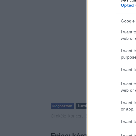
Opted 
Google 
I want t
web or d
I want t
purpose
I want 
I want t
web or d
I want t
or app.
Címkék:
koncert
Sepultura
Jinjer
Tatiana 
I want t
I want t