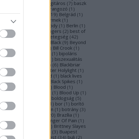
rba Negra
(
48
)
basszusgitáros
(
7
)
baszk
Battle Beast
(
46
)
beharangozó
(
1
)
hemoth
(
1
)
bejelentés
(
19
)
Belgrád
(
1
)
lla Perron
(
3
)
belső gyermek
(
1
)
mutatkozás
(
1
)
Ben Moody
(
1
)
Berlin
(
1
)
snyő Gabi
(
6
)
Beste Zangers
(
2
)
best of
bum
(
1
)
beszámoló
(
1
)
betegség
(
42
)
tekintő
(
3
)
Beyond The Black
(
9
)
Beyond
e Matrix
(
2
)
Billboard
(
2
)
Bill Crook
(
1
)
nder Laura
(
4
)
biográfiák
(
1
)
bipoláris
var
(
1
)
Bíró Tóth Anita
(
1
)
biszexualitás
Björk
(
1
)
Blabbermouth
(
6
)
Blackbriar
Blackguard
(
1
)
Blackwater Holylight
(
1
)
ack Anima
(
15
)
Black Gold
(
1
)
black lives
tter
(
1
)
black metal
(
2
)
Black Spikes
(
1
)
ack X-mas
(
2
)
BLIND8
(
2
)
Blood
(
1
)
oodstock
(
2
)
Blood Blast
(
1
)
Blood Up
(
1
)
ue Medusa
(
8
)
bluray
(
1
)
boldogság
(
5
)
logna
(
1
)
Bonnie Tyler
(
1
)
bor
(
1
)
borító
0
)
borítókép
(
1
)
Bosorkun
(
1
)
botrány
(
3
)
avo magazin
(
1
)
brazil
(
20
)
Brazília
(
1
)
eak In
(
1
)
Bridear
(
1
)
Bringer Of Pain
(
1
)
ing Me To Life
(
2
)
brit
(
2
)
Brittney Slayes
Brno
(
1
)
Brooke Colucci
(
3
)
Buapest
éna
(
2
)
búcsú
(
2
)
Budapest
(
34
)
buli
(
2
)