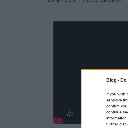
küzdeniük, mint a többi bandának.
Blog -
Do 
If you wish 
sensitive in
confirm you
continue se
information 
further disc