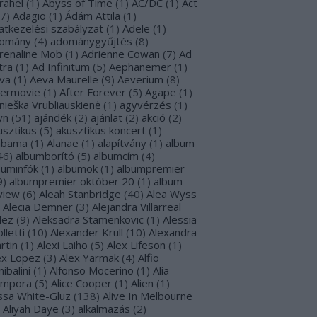
rahel
(
1
)
Abyss of Time
(
1
)
AC/DC
(
1
)
Act
7
)
Adagio
(
1
)
Ádám Attila
(
1
)
atkezelési szabályzat
(
1
)
Adele
(
1
)
omány
(
4
)
adománygyűjtés
(
8
)
renaline Mob
(
1
)
Adrienne Cowan
(
7
)
Ad
tra
(
1
)
Ad Infinitum
(
5
)
Aephanemer
(
1
)
va
(
1
)
Aeva Maurelle
(
9
)
Aeverium
(
8
)
termovie
(
1
)
After Forever
(
5
)
Agape
(
1
)
nieška Vrubliauskienė
(
1
)
agyvérzés
(
1
)
yn
(
51
)
ajándék
(
2
)
ajánlat
(
2
)
akció
(
2
)
usztikus
(
5
)
akusztikus koncert
(
1
)
abama
(
1
)
Alanae
(
1
)
alapítvány
(
1
)
album
46
)
albumborító
(
5
)
albumcím
(
4
)
buminfók
(
1
)
albumok
(
1
)
albumpremier
9
)
albumpremier október 20
(
1
)
album
view
(
6
)
Aleah Stanbridge
(
40
)
Alea Wyss
Alecia Demner
(
3
)
Alejandra Villarreal
lez
(
9
)
Aleksadra Stamenkovic
(
1
)
Alessia
lletti
(
10
)
Alexander Krull
(
10
)
Alexandra
rtin
(
1
)
Alexi Laiho
(
5
)
Alex Lifeson
(
1
)
ex Lopez
(
3
)
Alex Yarmak
(
4
)
Alfio
ibalini
(
1
)
Alfonso Mocerino
(
1
)
Alia
mpora
(
5
)
Alice Cooper
(
1
)
Alien
(
1
)
issa White-Gluz
(
138
)
Alive In Melbourne
Aliyah Daye
(
3
)
alkalmazás
(
2
)