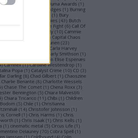
llet for M Valentine
(
1
)
Buma Awards
(
1
)
mblefoot
(
1
)
Burning Bridges
(
1
)
Burning
tches
(
30
)
Burton C. Bell
(
1
)
Bury
morrow
(
1
)
Butcher Babies
(
43
)
Butch
g
(
2
)
Cadaveria
(
16
)
Cage Fight
(
6
)
Call Of
stiny
(
1
)
Cammie Beverly
(
10
)
Cammie
lbert
(
12
)
Cape Town
(
1
)
Capital Chaos
(
1
)
Capri
(
1
)
Capri Virkkunen
(
23
)
rcass
(
1
)
Carín León
(
1
)
Carla Harvey
3
)
Carline Van Roos
(
1
)
Carly Smithson
(
1
)
rl Gustav Jung
(
1
)
Carmen Elise Espenæs
4
)
Carnifex
(
1
)
Caroline Westendrop
(
1
)
talina Popa
(
1
)
Catalyst Crime
(
10
)
CD
(
3
)
llar Darling
(
8
)
Chad Gilbert
(
1
)
Chaoszine
Charlie Benante
(
8
)
Charlotte Wessels
5
)
Chase The Comet
(
1
)
Chena Roxx
(
3
)
ester Bennington
(
5
)
Chiara Malvestiti
4
)
Chiara Tricarico
(
11
)
Chibi
(
1
)
Children
 Bodom
(
5
)
Chile
(
1
)
Christianna
tzimihali
(
14
)
Christofer Johnsson
(
1
)
ris Cornell
(
1
)
Chris Harms
(
1
)
Chris
worth
(
1
)
Chris Isaak
(
1
)
Chris Kells
(
1
)
a
(
1
)
cinematic metal
(
5
)
Circus Life
(
1
)
émentine Delauney
(
70
)
Cobra Spell
(
1
)
en Janssen
(
1
)
Coldbound
(
4
)
Colin