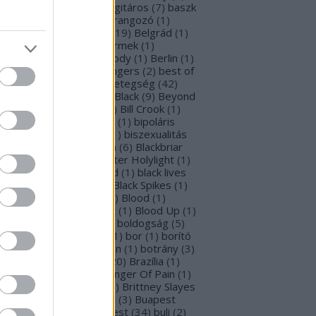
rba Negra
(
48
)
basszusgitáros
(
7
)
baszk
Battle Beast
(
46
)
beharangozó
(
1
)
hemoth
(
1
)
bejelentés
(
19
)
Belgrád
(
1
)
lla Perron
(
3
)
belső gyermek
(
1
)
mutatkozás
(
1
)
Ben Moody
(
1
)
Berlin
(
1
)
snyő Gabi
(
6
)
Beste Zangers
(
2
)
best of
bum
(
1
)
beszámoló
(
1
)
betegség
(
42
)
tekintő
(
3
)
Beyond The Black
(
9
)
Beyond
e Matrix
(
2
)
Billboard
(
2
)
Bill Crook
(
1
)
nder Laura
(
4
)
biográfiák
(
1
)
bipoláris
var
(
1
)
Bíró Tóth Anita
(
1
)
biszexualitás
Björk
(
1
)
Blabbermouth
(
6
)
Blackbriar
Blackguard
(
1
)
Blackwater Holylight
(
1
)
ack Anima
(
15
)
Black Gold
(
1
)
black lives
tter
(
1
)
black metal
(
2
)
Black Spikes
(
1
)
ack X-mas
(
2
)
BLIND8
(
2
)
Blood
(
1
)
oodstock
(
2
)
Blood Blast
(
1
)
Blood Up
(
1
)
ue Medusa
(
8
)
bluray
(
1
)
boldogság
(
5
)
logna
(
1
)
Bonnie Tyler
(
1
)
bor
(
1
)
borító
0
)
borítókép
(
1
)
Bosorkun
(
1
)
botrány
(
3
)
avo magazin
(
1
)
brazil
(
20
)
Brazília
(
1
)
eak In
(
1
)
Bridear
(
1
)
Bringer Of Pain
(
1
)
ing Me To Life
(
2
)
brit
(
2
)
Brittney Slayes
Brno
(
1
)
Brooke Colucci
(
3
)
Buapest
éna
(
2
)
búcsú
(
2
)
Budapest
(
34
)
buli
(
2
)