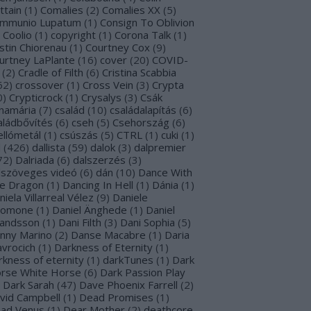
ttain
(
1
)
Comalies
(
2
)
Comalies XX
(
5
)
mmunio Lupatum
(
1
)
Consign To Oblivion
Coolio
(
1
)
copyright
(
1
)
Corona Talk
(
1
)
stin Chiorenau
(
1
)
Courtney Cox
(
9
)
urtney LaPlante
(
16
)
cover
(
20
)
COVID-
(
2
)
Cradle of Filth
(
6
)
Cristina Scabbia
62
)
crossover
(
1
)
Cross Vein
(
3
)
Crypta
0
)
Crypticrock
(
1
)
Crysalys
(
3
)
Csák
namária
(
7
)
család
(
10
)
családalapítás
(
6
)
aládbővítés
(
6
)
cseh
(
5
)
Csehország
(
6
)
ellómetál
(
1
)
csúszás
(
5
)
CTRL
(
1
)
cuki
(
1
)
l
(
426
)
dallista
(
59
)
dalok
(
3
)
dalpremier
72
)
Dalriada
(
6
)
dalszerzés
(
3
)
lszöveges videó
(
6
)
dán
(
10
)
Dance With
e Dragon
(
1
)
Dancing In Hell
(
1
)
Dánia
(
1
)
niela Villarreal Vélez
(
9
)
Daniele
lomone
(
1
)
Daniel Änghede
(
1
)
Daniel
landsson
(
1
)
Dani Filth
(
3
)
Dani Sophia
(
5
)
nny Marino
(
2
)
Danse Macabre
(
1
)
Daria
avrocich
(
1
)
Darkness of Eternity
(
1
)
rkness of eternity
(
1
)
darkTunes
(
1
)
Dark
rse White Horse
(
6
)
Dark Passion Play
Dark Sarah
(
47
)
Dave Phoenix Farrell
(
2
)
vid Campbell
(
1
)
Dead Promises
(
1
)
ad Venus
(
1
)
Dear Mother
(
2
)
deathcore