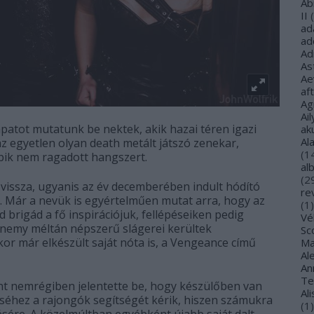
Ab
II
(
ad
ad
Ad
As
Ae
af
Ag
Ail
patot mutatunk be nektek, akik hazai téren igazi
ak
Al
z egyetlen olyan death metált játszó zenekar,
(
1
bik nem ragadott hangszert.
al
(
2
 vissza, ugyanis az év decemberében indult hódító
re
ó. Már a nevük is egyértelműen mutat arra, hogy az
(
1
)
brigád a fő inspirációjuk, fellépéseiken pedig
Vé
Enemy méltán népszerű slágerei kerültek
Sco
kor már elkészült saját nóta is, a Vengeance című
Ma
Al
Ann
Te
nt nemrégiben jelentette be, hogy készülőben van
Al
séhez a rajongók segítségét kérik, hiszen számukra
(
1
)