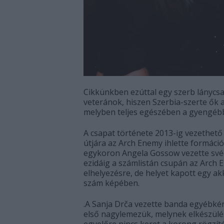
Cikkünkben ezúttal egy szerb lánycsa
veteránok, hiszen Szerbia-szerte ők a
melyben teljes egészében a gyengéb
A csapat története 2013-ig vezethető
útjára az Arch Enemy ihlette formáci
egykoron Angela Gossow vezette svéd 
ezidáig a számlistán csupán az Arch 
elhelyezésre, de helyet kapott egy ak
szám képében.
.A Sanja Drča vezette banda egyébké
első nagylemezük, melynek elkészülé