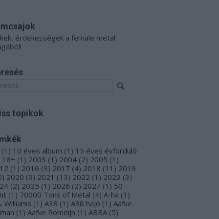
émcsajok
kkek, érdekességek a female metal
ágából!
resés
iss topikok
ímkék
(
1
)
10 éves album
(
1
)
15 éves évforduló
18+
(
1
)
2003
(
1
)
2004
(
2
)
2005
(
1
)
12
(
1
)
2016
(
3
)
2017
(
4
)
2018
(
11
)
2019
0
)
2020
(
3
)
2021
(
13
)
2022
(
1
)
2023
(
3
)
24
(
2
)
2025
(
1
)
2026
(
2
)
2027
(
1
)
50
nt
(
1
)
70000 Tons of Metal
(
4
)
A-ha
(
1
)
A. Williams
(
1
)
A38
(
1
)
A38 hajó
(
1
)
Aafke
oman
(
1
)
Aafke Romeijn
(
1
)
ABBA
(
5
)