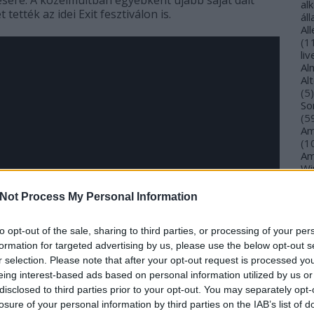
ésére. A közelmúltban egyébként újabb saját dalt
al
tették az idei Exit fesztiválon is.
ál
Al
(
1
li
Al
Al
(
5
)
So
(
5
Am
(
1
Am
Wi
(
1
)
An
Not Process My Personal Information
Ol
An
An
to opt-out of the sale, sharing to third parties, or processing of your per
Na
formation for targeted advertising by us, please use the below opt-out s
an
r selection. Please note that after your opt-out request is processed y
An
eing interest-based ads based on personal information utilized by us or
Br
disclosed to third parties prior to your opt-out. You may separately opt-
An
losure of your personal information by third parties on the IAB’s list of
Gi