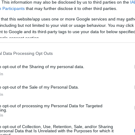
An
. This information may also be disclosed by us to third parties on the
IA
An
Participants
that may further disclose it to other third parties.
An
An
 that this website/app uses one or more Google services and may gath
Em
including but not limited to your visit or usage behaviour. You may click 
Ap
 to Google and its third-party tags to use your data for below specifi
ar
ogle consent section.
Ae
Ar
Ko
l Data Processing Opt Outs
árl
As
o opt-out of the Sharing of my personal data.
As
(
1
In
At
au
o opt-out of the Sale of my Personal Data.
Au
Ay
In
le
Ny
to opt-out of processing my Personal Data for Targeted
ing.
Ph
In
bá
usgitár
He
o opt-out of Collection, Use, Retention, Sale, and/or Sharing
Ba
ersonal Data that Is Unrelated with the Purposes for which it
ba
lected.