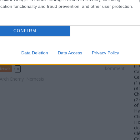
Bu
cation functionality and fraud prevention, and other user protection.
Bu
Wi
To
Vi
CONFIRM
De
Gi
TV
Ca
Data Deletion
Data Access
Privacy Policy
(
4
Ca
(
1
komment
Tetszik
0
Ca
Ce
Arch Enemy
Nemesis
(
1
)
(
8
Ch
(
2
of
Ha
Ch
Ho
cic
Cl
Co