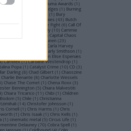
llet for M Valentine
(
1
)
Buma Awards
(
1
)
mblefoot
(
1
)
Burning Bridges
(
1
)
Burning
tches
(
30
)
Burton C. Bell
(
1
)
Bury
morrow
(
1
)
Butcher Babies
(
43
)
Butch
g
(
2
)
Cadaveria
(
16
)
Cage Fight
(
6
)
Call Of
stiny
(
1
)
Cammie Beverly
(
10
)
Cammie
lbert
(
12
)
Cape Town
(
1
)
Capital Chaos
(
1
)
Capri
(
1
)
Capri Virkkunen
(
23
)
rcass
(
1
)
Carín León
(
1
)
Carla Harvey
3
)
Carline Van Roos
(
1
)
Carly Smithson
(
1
)
rl Gustav Jung
(
1
)
Carmen Elise Espenæs
4
)
Carnifex
(
1
)
Caroline Westendrop
(
1
)
talina Popa
(
1
)
Catalyst Crime
(
10
)
CD
(
3
)
llar Darling
(
8
)
Chad Gilbert
(
1
)
Chaoszine
Charlie Benante
(
8
)
Charlotte Wessels
5
)
Chase The Comet
(
1
)
Chena Roxx
(
3
)
ester Bennington
(
5
)
Chiara Malvestiti
4
)
Chiara Tricarico
(
11
)
Chibi
(
1
)
Children
 Bodom
(
5
)
Chile
(
1
)
Christianna
tzimihali
(
14
)
Christofer Johnsson
(
1
)
ris Cornell
(
1
)
Chris Harms
(
1
)
Chris
worth
(
1
)
Chris Isaak
(
1
)
Chris Kells
(
1
)
a
(
1
)
cinematic metal
(
5
)
Circus Life
(
1
)
émentine Delauney
(
70
)
Cobra Spell
(
1
)
en Janssen
(
1
)
Coldbound
(
4
)
Colin