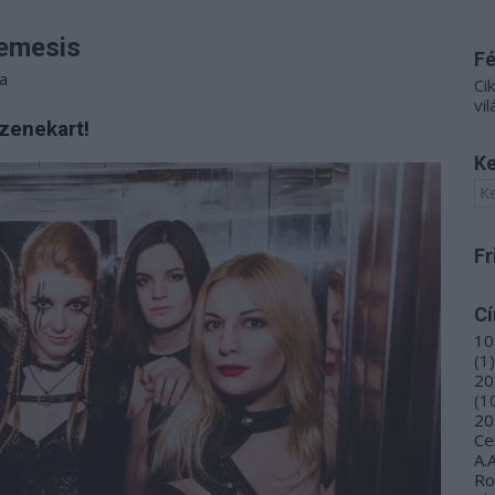
Nemesis
F
a
Ci
vil
zenekart!
Ke
Fr
C
10
(
1
)
20
(
1
20
Ce
A.
R