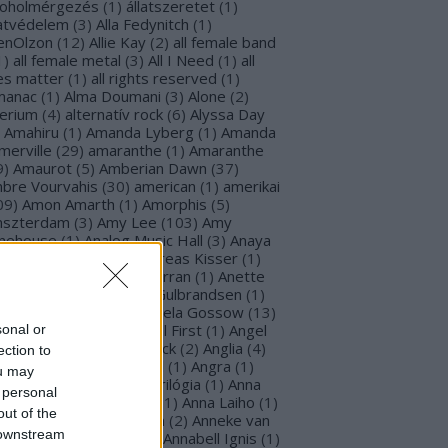
koholmérgezés
(
1
)
állatszeretet
(
1
)
latvédelem
(
3
)
Alla Fedynitch
(
1
)
lenOlzon
(
12
)
Allie Kay
(
2
)
all female band
1
)
all female metal
(
3
)
All I Need
(
1
)
all
ves matter
(
1
)
all rights reserved
(
1
)
manac
(
1
)
Alma Doumani
(
3
)
Alone
(
2
)
terium
(
4
)
alternatív rock
(
6
)
Alyssa Day
Amahiru
(
1
)
Amanda Lyberg
(
1
)
Amanda
merville
(
29
)
amaranthe
(
1
)
Amaranthe
9
)
Amaurot
(
5
)
Amberian Dawn
(
37
)
bre Vourvahis
(
30
)
american
(
1
)
amerikai
09
)
Amon Amarth
(
1
)
Amorphis
(
5
)
szterdam
(
3
)
Amy Lee
(
103
)
Amy
nehouse
(
1
)
Analog Music Hall
(
3
)
Anaya
Ana Figueiredo
(
1
)
Andreas Kisser
(
1
)
drea Ferro
(
24
)
Andy Curran
(
1
)
Anette
zon
(
78
)
Anette Uvaas Gulbrandsen
(
1
)
gela Di Vincenzo
(
2
)
Angela Gossow
(
13
)
gela Hicks
(
1
)
Angels Fall First
(
1
)
Angel
sonal or
tion
(
13
)
Angel Wolf-Black
(
2
)
Anglia
(
4
)
ection to
gol
(
15
)
angol nyelvű dal
(
1
)
Angra
(
1
)
ou may
ilah
(
1
)
Animus
(
1
)
Ann-trilógia
(
1
)
Anna
 personal
unner
(
27
)
Anna Ganina
(
1
)
Anna Laiho
(
1
)
out of the
na Murphy
(
7
)
Anna Tam
(
2
)
Anneke van
 downstream
ersbergen
(
52
)
Annette Annabell Ignis
(
1
)