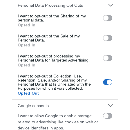
Az orosz pagan metált játszó csapat nemrégiben
Please note that this website/app uses one or more Google
Personal Data Processing Opt Outs
jelentette be hivatalos Facebook-oldalán, miszerint
services and may gather and store information including but
hamarosan megmutatják első szerzeményüket a ...
not limited to your visit or usage behaviour. You may click to
I want to opt-out of the Sharing of my
personal data.
grant or deny consent to Google and its third-party tags to
Opted In
use your data for below specified purposes in below Google
consent section.
I want to opt-out of the Sale of my
Personal Data.
Opted In
I want to opt-out of processing my
Personal Data for Targeted Advertising.
Opted In
I want to opt-out of Collection, Use,
Retention, Sale, and/or Sharing of my
Personal Data that Is Unrelated with the
Purposes for which it was collected.
Opted Out
Google consents
Arkona: belehallgathatsz az új lemez
I want to allow Google to enable storage
related to advertising like cookies on web or
dalaiba
device identifiers in apps.