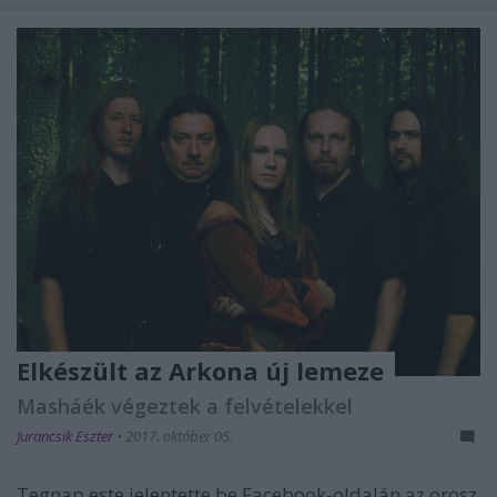
Elkészült az Arkona új lemeze
Masháék végeztek a felvételekkel
Jurancsik Eszter
•
2017. október 05.
Tegnap este jelentette be Facebook-oldalán az orosz