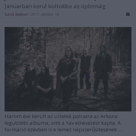
Januárban kerül boltokba az újdonság
Sarok Bettina
•
2017. október 16.
Három éve került az üzletek polcaira az
Arkona
legutóbbi albuma, ami a
Yav
elnevezést kapta. A
formáció ezévben is e lemez népszerűsítésének ...