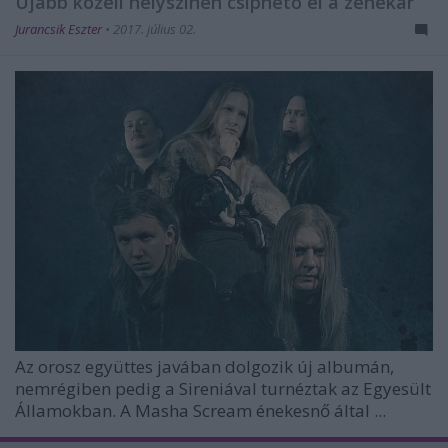
Újabb közeli helyszínen csíphető el a zenekar
Jurancsik Eszter
•
2017. július 02.
Az orosz együttes javában dolgozik új albumán,
nemrégiben pedig a Sireniával turnéztak az Egyesült
Államokban. A Masha Scream énekesnő által ...