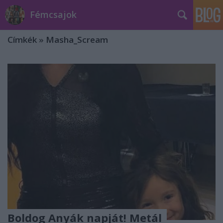
Fémcsajok
Címkék
»
Masha_Scream
Boldog Anyák napját! Metál