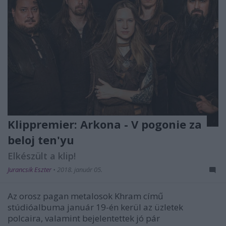
Klippremier: Arkona - V pogonie za
beloj ten'yu
Elkészült a klip!
Jurancsik Eszter
•
2018. január 05.
Az orosz pagan metalosok Khram című
stúdióalbuma január 19-én kerül az üzletek
polcaira, valamint bejelentettek jó pár