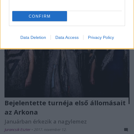
CONFIRM
Data Deletion
Data Access
Privacy Policy
Bejelentette turnéja első állomásait
az Arkona
Januárban érkezik a nagylemez
Jurancsik Eszter
•
2017. november 12.