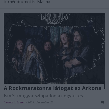
turnédátumot is. Masha ...
A Rockmaratonra látogat az Arkona
Ismét magyar színpadon az együttes
Jurancsik Eszter
•
2017. december 21.