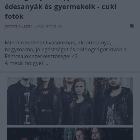
édesanyák és gyermekeik - cuki
fotók
Jurancsik Eszter
•
2020. május 03.
Minden kedves Olvasónknak, aki édesanya,
nagymama, jó egészséget és boldogságot kíván a
Fémcsajok szerkesztősége! <3
A metál hölgyei ...