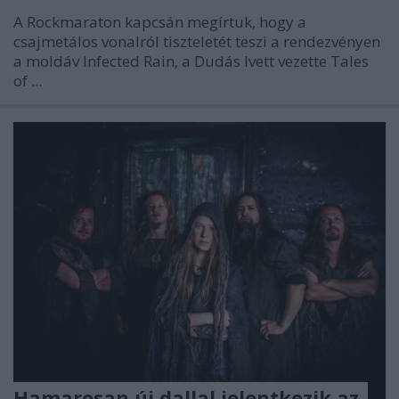
A Rockmaraton kapcsán megírtuk, hogy a
csajmetálos vonalról tiszteletét teszi a rendezvényen
a moldáv Infected Rain, a Dudás Ivett vezette Tales
of ...
Hamarosan új dallal jelentkezik az