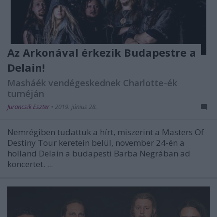
Az Arkonával érkezik Budapestre a
Delain!
Masháék vendégeskednek Charlotte-ék
turnéján
Jurancsik Eszter
•
2019. június 28.
Nemrégiben tudattuk a hírt, miszerint a Masters Of
Destiny Tour keretein belül, november 24-én a
holland Delain a budapesti Barba Negrában ad
koncertet. ...