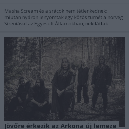
Masha Scream és a srácok nem tétlenkednek:
miután nyáron lenyomtak egy közös turnét a norvég
Sireniával az Egyesült Államokban,
nekiláttak ...
Jövőre érkezik az Arkona új lemeze