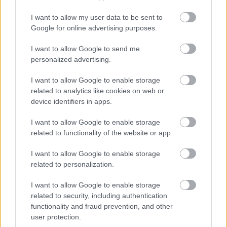
Januárban érkezik a korong
I want to allow my user data to be sent to
Jurancsik Eszter
•
2017. november 21.
Google for online advertising purposes.
I want to allow Google to send me
personalized advertising.
I want to allow Google to enable storage
related to analytics like cookies on web or
device identifiers in apps.
I want to allow Google to enable storage
related to functionality of the website or app.
I want to allow Google to enable storage
related to personalization.
I want to allow Google to enable storage
Mint arról
korábban beszámoltunk
, a Masha
related to security, including authentication
Scream énekesnő vezette orosz pagan metalosok új
functionality and fraud prevention, and other
lemeze Khram címmel kerül boltokba 2018. január ...
user protection.