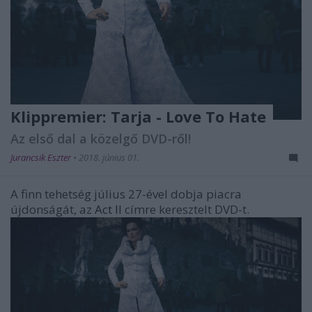
Klippremier: Tarja - Love To Hate
Az első dal a közelgő DVD-ről!
Jurancsik Eszter
•
2018. június 01.
A finn tehetség július 27-ével dobja piacra
újdonságát, az
Act II
címre keresztelt DVD-t.