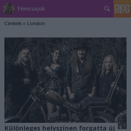
Fémcsajok
Címkék
»
London
Különleges helyszínen forgatta új