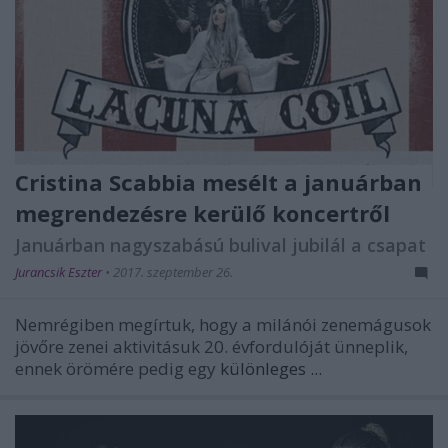
Cristina Scabbia mesélt a januárban
megrendezésre kerülő koncertről
Januárban nagyszabású bulival jubilál a csapat
Jurancsik Eszter
•
2017. szeptember 26.
Nemrégiben megírtuk, hogy a milánói zenemágusok
jövőre zenei aktivitásuk 20. évfordulóját ünneplik,
ennek örömére pedig egy
különleges ...