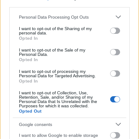
Londonban, soha nem játszott
third parties.
dalokkal
Please note that this website/app uses one or more Google
Personal Data Processing Opt Outs
A csapat eddigi leglátványosabb koncertje
services and may gather and store information including but
not limited to your visit or usage behaviour. You may click to
I want to opt-out of the Sharing of my
Jurancsik Eszter
•
2018. január 22.
personal data.
grant or deny consent to Google and its third-party tags to
Opted In
use your data for below specified purposes in below Google
Megírtuk, hogy az olasz csapat eddigi leghosszabb
consent section.
I want to opt-out of the Sale of my
buliját rendezte meg a londoni O2
Personal Data.
koncerthelyszínen, amelyről
képeket is mutattunk.
Opted In
I want to opt-out of processing my
Personal Data for Targeted Advertising.
Opted In
I want to opt-out of Collection, Use,
Retention, Sale, and/or Sharing of my
Personal Data that Is Unrelated with the
Purposes for which it was collected.
Opted Out
Google consents
I want to allow Google to enable storage