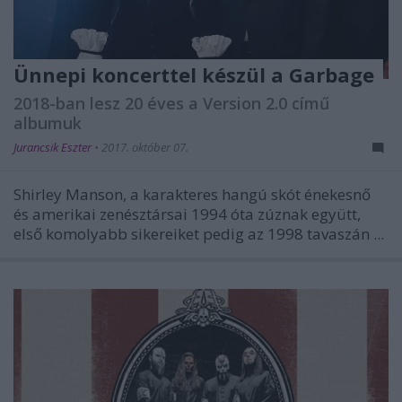
Ünnepi koncerttel készül a Garbage
2018-ban lesz 20 éves a Version 2.0 című
albumuk
Jurancsik Eszter
•
2017. október 07.
Shirley Manson, a karakteres hangú skót énekesnő
és amerikai zenésztársai 1994 óta zúznak együtt,
első komolyabb sikereiket pedig az 1998 tavaszán ...