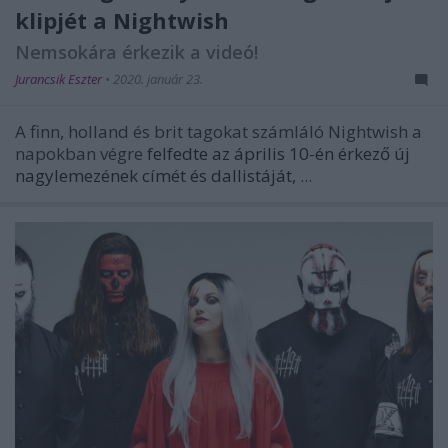
klipjét a Nightwish
Nemsokára érkezik a videó!
Jurancsik Eszter
•
2020. január 23.
A finn, holland és brit tagokat számláló Nightwish a
napokban végre
felfedte az április 10-én érkező új
nagylemezének címét és dallistáját,
...