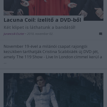
Lacuna Coil: ízelítő a DVD-ből
Két klipet is láthatunk a bandától!
Jurancsik Eszter
•
2018. november 02.
November 19-ével a milánói csapat rajongói
kezükben tarthatják Cristina Scabbiáék új DVD-jét,
amely The 119 Show - Live In London címmel kerül a
...