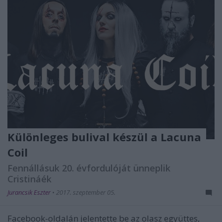
Különleges bulival készül a Lacuna
Coil
Fennállásuk 20. évfordulóját ünneplik
Cristináék
Jurancsik Eszter
•
2017. szeptember 05.
Facebook-oldalán jelentette be az olasz együttes,