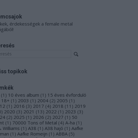
émcsajok
kkek, érdekességek a female metal
ágából!
resés
iss topikok
ímkék
(
1
)
10 éves album
(
1
)
15 éves évforduló
18+
(
1
)
2003
(
1
)
2004
(
2
)
2005
(
1
)
12
(
1
)
2016
(
3
)
2017
(
4
)
2018
(
11
)
2019
0
)
2020
(
3
)
2021
(
13
)
2022
(
1
)
2023
(
3
)
24
(
2
)
2025
(
1
)
2026
(
2
)
2027
(
1
)
50
nt
(
1
)
70000 Tons of Metal
(
4
)
A-ha
(
1
)
A. Williams
(
1
)
A38
(
1
)
A38 hajó
(
1
)
Aafke
oman
(
1
)
Aafke Romeijn
(
1
)
ABBA
(
5
)