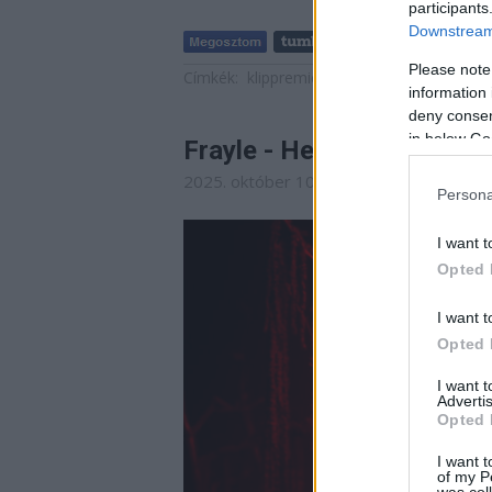
participants
Downstream 
Please note
Címkék:
klippremier
Frayle
Gwyn Strang
information 
deny consent
in below Go
Frayle - Heretics & Lullab
2025. október 10. 00:54
-
Jurancsik Eszt
Persona
I want t
Opted 
I want t
Opted 
I want 
Advertis
Opted 
I want t
of my P
was col