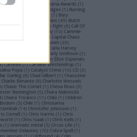
llet for M Valentine
(
1
)
Buma Awards
(
1
)
mblefoot
(
1
)
Burning Bridges
(
1
)
Burning
tches
(
30
)
Burton C. Bell
(
1
)
Bury
morrow
(
1
)
Butcher Babies
(
43
)
Butch
g
(
2
)
Cadaveria
(
16
)
Cage Fight
(
6
)
Call Of
stiny
(
1
)
Cammie Beverly
(
10
)
Cammie
lbert
(
12
)
Cape Town
(
1
)
Capital Chaos
(
1
)
Capri
(
1
)
Capri Virkkunen
(
23
)
rcass
(
1
)
Carín León
(
1
)
Carla Harvey
3
)
Carline Van Roos
(
1
)
Carly Smithson
(
1
)
rl Gustav Jung
(
1
)
Carmen Elise Espenæs
4
)
Carnifex
(
1
)
Caroline Westendrop
(
1
)
talina Popa
(
1
)
Catalyst Crime
(
10
)
CD
(
3
)
llar Darling
(
8
)
Chad Gilbert
(
1
)
Chaoszine
Charlie Benante
(
8
)
Charlotte Wessels
5
)
Chase The Comet
(
1
)
Chena Roxx
(
3
)
ester Bennington
(
5
)
Chiara Malvestiti
4
)
Chiara Tricarico
(
11
)
Chibi
(
1
)
Children
 Bodom
(
5
)
Chile
(
1
)
Christianna
tzimihali
(
14
)
Christofer Johnsson
(
1
)
ris Cornell
(
1
)
Chris Harms
(
1
)
Chris
worth
(
1
)
Chris Isaak
(
1
)
Chris Kells
(
1
)
a
(
1
)
cinematic metal
(
5
)
Circus Life
(
1
)
émentine Delauney
(
70
)
Cobra Spell
(
1
)
en Janssen
(
1
)
Coldbound
(
4
)
Colin