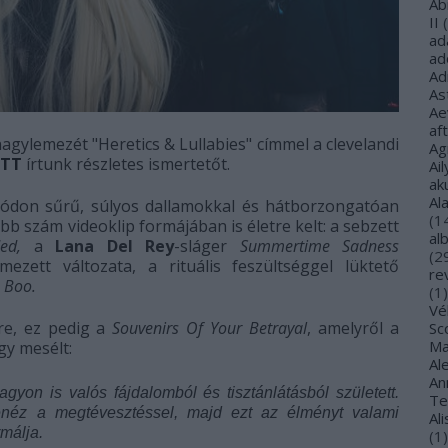
Ab
II
(
ad
ad
Ad
As
Ae
af
gylemezét "Heretics & Lullabies" címmel a clevelandi
Ag
ITT
írtunk részletes ismertetőt.
Ail
ak
Al
ódon sűrű, súlyos dallamokkal és hátborzongatóan
(
1
bb szám videoklip formájában is életre kelt: a sebzett
al
ed,
a
Lana Del Rey
-sláger
Summertime Sadness
(
2
mezett változata, a rituális feszültséggel lüktető
re
ú
Boo.
(
1
)
Vé
re, ez pedig a
Souvenirs Of Your Betrayal
, amelyről a
Sco
Ma
gy mesélt:
Al
Ann
gyon is valós fájdalomból és tisztánlátásból született.
Te
néz a megtévesztéssel, majd ezt az élményt valami
Al
rmálja.
(
1
)