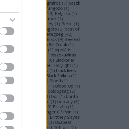
rba Negra
(
48
)
basszusgitáros
(
7
)
baszk
Battle Beast
(
46
)
beharangozó
(
1
)
hemoth
(
1
)
bejelentés
(
19
)
Belgrád
(
1
)
lla Perron
(
3
)
belső gyermek
(
1
)
mutatkozás
(
1
)
Ben Moody
(
1
)
Berlin
(
1
)
snyő Gabi
(
6
)
Beste Zangers
(
2
)
best of
bum
(
1
)
beszámoló
(
1
)
betegség
(
42
)
tekintő
(
3
)
Beyond The Black
(
9
)
Beyond
e Matrix
(
2
)
Billboard
(
2
)
Bill Crook
(
1
)
nder Laura
(
4
)
biográfiák
(
1
)
bipoláris
var
(
1
)
Bíró Tóth Anita
(
1
)
biszexualitás
Björk
(
1
)
Blabbermouth
(
6
)
Blackbriar
Blackguard
(
1
)
Blackwater Holylight
(
1
)
ack Anima
(
15
)
Black Gold
(
1
)
black lives
tter
(
1
)
black metal
(
2
)
Black Spikes
(
1
)
ack X-mas
(
2
)
BLIND8
(
2
)
Blood
(
1
)
oodstock
(
2
)
Blood Blast
(
1
)
Blood Up
(
1
)
ue Medusa
(
9
)
bluray
(
1
)
boldogság
(
5
)
logna
(
1
)
Bonnie Tyler
(
1
)
bor
(
1
)
borító
0
)
borítókép
(
1
)
Bosorkun
(
1
)
botrány
(
3
)
avo magazin
(
1
)
brazil
(
20
)
Brazília
(
1
)
eak In
(
1
)
Bridear
(
1
)
Bringer Of Pain
(
1
)
ing Me To Life
(
2
)
brit
(
2
)
Brittney Slayes
Brno
(
1
)
Brooke Colucci
(
3
)
Buapest
éna
(
2
)
búcsú
(
2
)
Budapest
(
34
)
buli
(
2
)