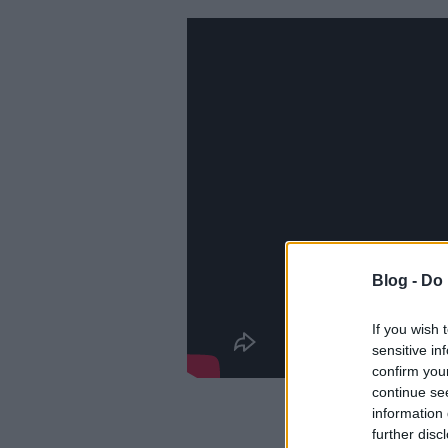
Blog -
Do 
If you wish 
sensitive in
confirm you
continue se
information 
further disc