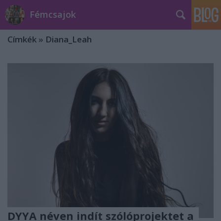
Fémcsajok
Címkék
»
Diana_Leah
DYYA néven indít szólóprojektet a