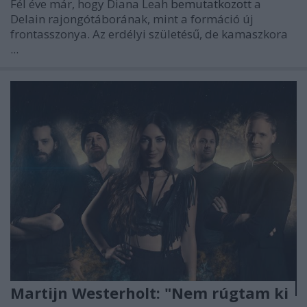
Fél éve már, hogy
Diana Leah
bemutatkozott
a
Delain
rajongótáborának, mint a formáció új
frontasszonya. Az erdélyi születésű, de kamaszkora
...
Martijn Westerholt: "Nem rúgtam ki