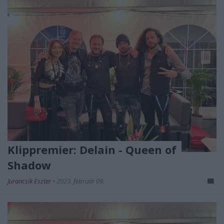
Klippremier: Delain - Queen of
Shadow
Jurancsik Eszter
•
2023. február 09.