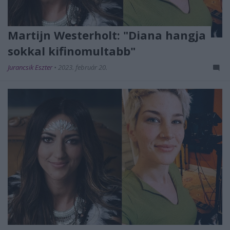
Martijn Westerholt: "Diana hangja
sokkal kifinomultabb"
Jurancsik Eszter
•
2023. február 20.