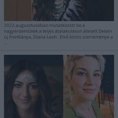
2022 augusztusában mutatkozott be a
nagyérdeműnek a teljes átalakuláson átesett
Delain
új frontlánya,
Diana Leah
. Első közös szerzeménye a
...