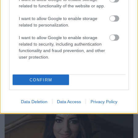
related to functionality of the website or app.
I want to allow Google to enable storage
related to personalization.
I want to allow Google to enable storage
related to security, including authentication
functionality and fraud prevention, and other
user protection.
Néhány nappal ezelőtt Prattelnben,
Tarja Turunen
ottani fellépésén láthatták
Marko Hietalát
a
rajongók - a két énekes a
Nightwish
...
CONFIRM
Data Deletion
Data Access
Privacy Policy