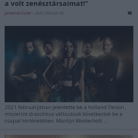
a volt zenésztársaimat!"
Jurancsik Eszter
•
2023. február 09.
2021 februárjában
jelentette be
a holland
Delain
,
miszerint drasztikus változások következtek be a
csapat történetében.
Martijn Westerholt
...