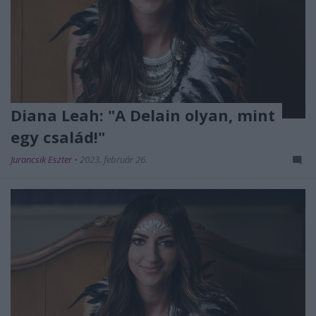
Diana Leah: "A Delain olyan, mint
egy család!"
Jurancsik Eszter
•
2023. február 26.