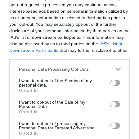
opt-out request is processed you may continue seeing
Jurancsik Eszter
•
2023. július 31.
interest-based ads based on personal information utilized by
us or personal information disclosed to third parties prior to
your opt-out. You may separately opt-out of the further
disclosure of your personal information by third parties on the
IAB’s list of downstream participants. This information may
also be disclosed by us to third parties on the
IAB’s List of
Downstream Participants
that may further disclose it to other
third parties.
Please note that this website/app uses one or more Google
Personal Data Processing Opt Outs
services and may gather and store information including but
not limited to your visit or usage behaviour. You may click to
I want to opt-out of the Sharing of my
personal data.
grant or deny consent to Google and its third-party tags to
Opted In
use your data for below specified purposes in below Google
2021 februárjában az alapító
Martijn Westerholt
-ot
consent section.
I want to opt-out of the Sale of my
leszámítva az összes tag elhagyta a holland
Delain
Personal Data.
fedélzetét - a csapaton belüli ...
Opted In
I want to opt-out of processing my
Personal Data for Targeted Advertising.
Opted In