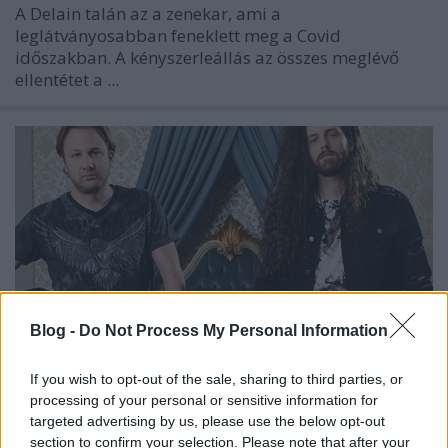
A
Delain
talán az a zenekar, ami a
leglátványosabban feneklett meg a Covid
időszakban. A kényszerleállás az összes meglévő
ellentétet a ...
Blog -
Do Not Process My Personal Information
If you wish to opt-out of the sale, sharing to third parties, or
processing of your personal or sensitive information for
targeted advertising by us, please use the below opt-out
Budapestre jön a Delain!
section to confirm your selection. Please note that after your