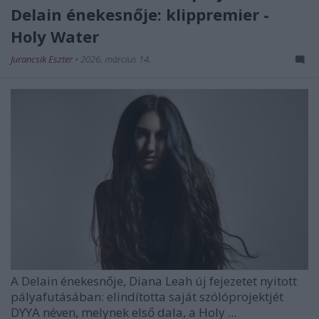
Delain énekesnője: klippremier -
Holy Water
Jurancsik Eszter
•
2026. március 14.
A
Delain
énekesnője,
Diana Leah
új fejezetet nyitott
pályafutásában: elindította saját szólóprojektjét
DYYA
néven, melynek első dala, a Holy ...