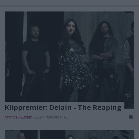
Klippremier: Delain - The Reaping
Jurancsik Eszter
•
2024. november 05.