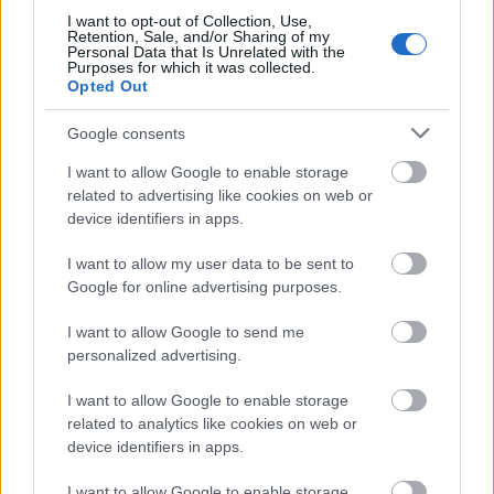
I want to opt-out of Collection, Use,
Retention, Sale, and/or Sharing of my
Personal Data that Is Unrelated with the
Purposes for which it was collected.
Opted Out
Google consents
I want to allow Google to enable storage
related to advertising like cookies on web or
device identifiers in apps.
I want to allow my user data to be sent to
Google for online advertising purposes.
A Delain koncertjén állt ismét
színpadra Marko Hietala
I want to allow Google to send me
personalized advertising.
Jurancsik Eszter
•
2023. július 12.
I want to allow Google to enable storage
related to analytics like cookies on web or
device identifiers in apps.
I want to allow Google to enable storage