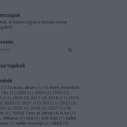
émcsajok
kkek, érdekességek a female metal
ágából!
resés
iss topikok
ímkék
(
1
)
10 éves album
(
1
)
15 éves évforduló
18+
(
1
)
2003
(
1
)
2004
(
2
)
2005
(
1
)
12
(
1
)
2016
(
3
)
2017
(
4
)
2018
(
11
)
2019
0
)
2020
(
3
)
2021
(
13
)
2022
(
1
)
2023
(
3
)
24
(
2
)
2025
(
1
)
2026
(
2
)
2027
(
1
)
50
nt
(
1
)
70000 Tons of Metal
(
4
)
A-ha
(
1
)
A. Williams
(
1
)
A38
(
1
)
A38 hajó
(
1
)
Aafke
oman
(
1
)
Aafke Romeijn
(
1
)
ABBA
(
5
)