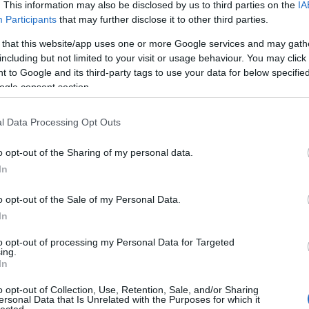
An
. This information may also be disclosed by us to third parties on the
IA
An
Participants
that may further disclose it to other third parties.
An
An
 that this website/app uses one or more Google services and may gath
Em
including but not limited to your visit or usage behaviour. You may click 
Ap
 to Google and its third-party tags to use your data for below specifi
ar
ogle consent section.
Ae
Ar
Ko
l Data Processing Opt Outs
árl
As
o opt-out of the Sharing of my personal data.
As
(
1
In
At
au
o opt-out of the Sale of my Personal Data.
Au
Ay
In
le
Ny
to opt-out of processing my Personal Data for Targeted
ing.
Ph
In
bá
He
o opt-out of Collection, Use, Retention, Sale, and/or Sharing
Ba
ersonal Data that Is Unrelated with the Purposes for which it
ba
lected.