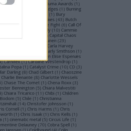
llet for M Valentine
(
1
)
Buma Awards
(
1
)
mblefoot
(
1
)
Burning Bridges
(
1
)
Burning
tches
(
30
)
Burton C. Bell
(
1
)
Bury
morrow
(
1
)
Butcher Babies
(
43
)
Butch
g
(
2
)
Cadaveria
(
16
)
Cage Fight
(
6
)
Call Of
stiny
(
1
)
Cammie Beverly
(
10
)
Cammie
lbert
(
12
)
Cape Town
(
1
)
Capital Chaos
(
1
)
Capri
(
1
)
Capri Virkkunen
(
23
)
rcass
(
1
)
Carín León
(
1
)
Carla Harvey
3
)
Carline Van Roos
(
1
)
Carly Smithson
(
1
)
rl Gustav Jung
(
1
)
Carmen Elise Espenæs
4
)
Carnifex
(
1
)
Caroline Westendrop
(
1
)
talina Popa
(
1
)
Catalyst Crime
(
10
)
CD
(
3
)
llar Darling
(
8
)
Chad Gilbert
(
1
)
Chaoszine
Charlie Benante
(
8
)
Charlotte Wessels
5
)
Chase The Comet
(
1
)
Chena Roxx
(
3
)
ester Bennington
(
5
)
Chiara Malvestiti
4
)
Chiara Tricarico
(
11
)
Chibi
(
1
)
Children
 Bodom
(
5
)
Chile
(
1
)
Christianna
tzimihali
(
14
)
Christofer Johnsson
(
1
)
ris Cornell
(
1
)
Chris Harms
(
1
)
Chris
worth
(
1
)
Chris Isaak
(
1
)
Chris Kells
(
1
)
a
(
1
)
cinematic metal
(
5
)
Circus Life
(
1
)
émentine Delauney
(
70
)
Cobra Spell
(
1
)
en Janssen
(
1
)
Coldbound
(
4
)
Colin