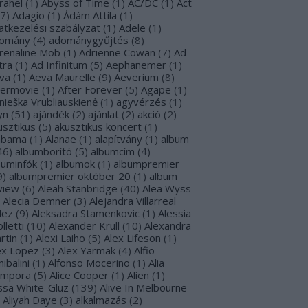
rahel
(
1
)
Abyss of Time
(
1
)
AC/DC
(
1
)
Act
7
)
Adagio
(
1
)
Ádám Attila
(
1
)
atkezelési szabályzat
(
1
)
Adele
(
1
)
omány
(
4
)
adománygyűjtés
(
8
)
renaline Mob
(
1
)
Adrienne Cowan
(
7
)
Ad
tra
(
1
)
Ad Infinitum
(
5
)
Aephanemer
(
1
)
va
(
1
)
Aeva Maurelle
(
9
)
Aeverium
(
8
)
termovie
(
1
)
After Forever
(
5
)
Agape
(
1
)
nieška Vrubliauskienė
(
1
)
agyvérzés
(
1
)
yn
(
51
)
ajándék
(
2
)
ajánlat
(
2
)
akció
(
2
)
usztikus
(
5
)
akusztikus koncert
(
1
)
abama
(
1
)
Alanae
(
1
)
alapítvány
(
1
)
album
46
)
albumborító
(
5
)
albumcím
(
4
)
buminfók
(
1
)
albumok
(
1
)
albumpremier
9
)
albumpremier október 20
(
1
)
album
view
(
6
)
Aleah Stanbridge
(
40
)
Alea Wyss
Alecia Demner
(
3
)
Alejandra Villarreal
lez
(
9
)
Aleksadra Stamenkovic
(
1
)
Alessia
lletti
(
10
)
Alexander Krull
(
10
)
Alexandra
rtin
(
1
)
Alexi Laiho
(
5
)
Alex Lifeson
(
1
)
ex Lopez
(
3
)
Alex Yarmak
(
4
)
Alfio
ibalini
(
1
)
Alfonso Mocerino
(
1
)
Alia
mpora
(
5
)
Alice Cooper
(
1
)
Alien
(
1
)
issa White-Gluz
(
139
)
Alive In Melbourne
Aliyah Daye
(
3
)
alkalmazás
(
2
)