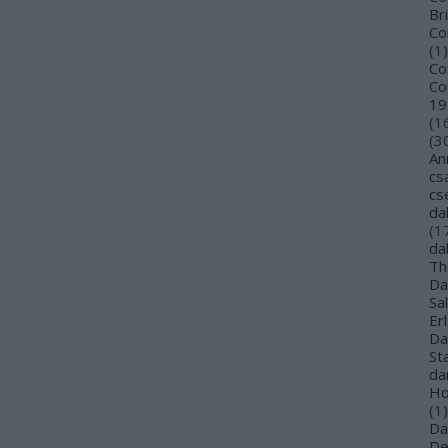
Bri
Co
(
1
)
Co
Co
19
(
1
(
3
An
cs
cs
da
(
1
da
Th
Da
Sa
Er
Da
St
da
Ho
(
1
)
Da
De