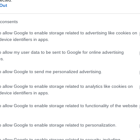
Ba
Out
(
1
)
Be
Be
consents
be
Be
o allow Google to enable storage related to advertising like cookies on
al
evice identifiers in apps.
be
Th
o allow my user data to be sent to Google for online advertising
Bi
s.
za
(
1
)
(
1
)
to allow Google to send me personalized advertising.
Bl
ma
o allow Google to enable storage related to analytics like cookies on
Bl
Bl
evice identifiers in apps.
Bl
Bo
o allow Google to enable storage related to functionality of the website
(
7
Br
Br
o allow Google to enable storage related to personalization.
Br
(
2
)
komment
Tetszik
0
Ar
o allow Google to enable storage related to security, including