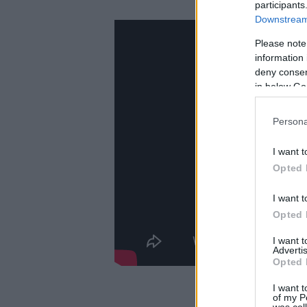
participants
Downstream 
Please note
information 
deny consent
in below Go
Persona
I want t
Opted 
I want t
Opted 
I want 
Advertis
Opted 
I want t
of my P
was col