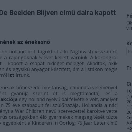
De Beelden Blijven című dalra kapott
F
Ci
vil
ömének az énekesnő
Ke
finn-holland-brit tagokból álló Nightwish visszatérő
e a rajongóknak 5 évet kellett várniuk. A korongról
tt - kapott a csapat hideget-meleget. Akadtak, akik
Fr
len és egysíkú anyagot készített, ám a listákon mégis
rről
itt
írtunk.
C
igencsak bőbeszédű mostanság, elmondta véleményét
10
ént gyanúja szerint őt is megtámadta), és a
(
1
)
akciója
egy holland nyelvű dal felvétele volt, amelyet
20
n 75 éve szabadult fel szülőhazája, Hollandia a náci
(
1
nyt a War Children nevű szervezettel karöltve vette
20
borús országokban élő gyermekek megsegítését tűzte
Ce
ny egyébként a
Kinderen In Oorlog: 75 Jaar Later című
A.
R