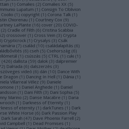
ttain
(
1
)
Comalies
(
2
)
Comalies XX
(
5
)
mmunio Lupatum
(
1
)
Consign To Oblivion
Coolio
(
1
)
copyright
(
1
)
Corona Talk
(
1
)
stin Chiorenau
(
1
)
Courtney Cox
(
9
)
urtney LaPlante
(
16
)
cover
(
20
)
COVID-
(
2
)
Cradle of Filth
(
6
)
Cristina Scabbia
62
)
crossover
(
1
)
Cross Vein
(
3
)
Crypta
0
)
Crypticrock
(
1
)
Crysalys
(
3
)
Csák
namária
(
7
)
család
(
10
)
családalapítás
(
6
)
aládbővítés
(
6
)
cseh
(
5
)
Csehország
(
6
)
ellómetál
(
1
)
csúszás
(
5
)
CTRL
(
1
)
cuki
(
1
)
l
(
426
)
dallista
(
59
)
dalok
(
3
)
dalpremier
72
)
Dalriada
(
6
)
dalszerzés
(
3
)
lszöveges videó
(
6
)
dán
(
10
)
Dance With
e Dragon
(
1
)
Dancing In Hell
(
1
)
Dánia
(
1
)
niela Villarreal Vélez
(
9
)
Daniele
lomone
(
1
)
Daniel Änghede
(
1
)
Daniel
landsson
(
1
)
Dani Filth
(
3
)
Dani Sophia
(
5
)
nny Marino
(
2
)
Danse Macabre
(
1
)
Daria
avrocich
(
1
)
Darkness of Eternity
(
1
)
rkness of eternity
(
1
)
darkTunes
(
1
)
Dark
rse White Horse
(
6
)
Dark Passion Play
Dark Sarah
(
47
)
Dave Phoenix Farrell
(
2
)
vid Campbell
(
1
)
Dead Promises
(
1
)
ad Venus
(
1
)
Dear Mother
(
2
)
deathcore