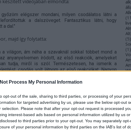
készített videójában elmondta:
al
ál
Al
m győzöm elégszer mondani, milyen csodálatos látni a
(
1
fordítottuk a dalszöveget. Fantasztikus látni, hogy
li
 a dal."
Al
Al
or, majd így folytatta:
(
5
)
So
(
1
)
n a világon, ám néha a szavaknál sokkal többet mond a
Vo
az anyanyelvemen íródott, az első reakciók, amelyeket
Am
n tudja, miről is szól. Természetesen, ha ismerik a
Am
jelentést, csodás volt látnom az első reakciókat. Nagyon
Wi
z volt a cél.
Hálás vagyok, amiért felkértek arra, hogy
(
1
)
An
inden segítséget nyújt azon gyermekeknek akik háborús
Not Process My Personal Information
Ol
ak a helyzet következményeivel és ne erről szóljon a
An
An
to opt-out of the sale, sharing to third parties, or processing of your per
Na
formation for targeted advertising by us, please use the below opt-out s
an
r selection. Please note that after your opt-out request is processed y
An
eing interest-based ads based on personal information utilized by us or
Br
disclosed to third parties prior to your opt-out. You may separately opt-
An
losure of your personal information by third parties on the IAB’s list of
Gi