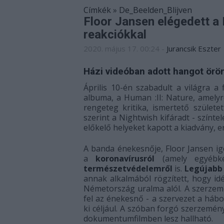
Címkék
»
De_Beelden_Blijven
Floor Jansen elégedett a 
reakciókkal
2020. május 17. 00:24
-
Jurancsik Eszter
Házi videóban adott hangot ör
Április 10-én szabadult a világra a 
albuma, a Human :II: Nature, amelyr
rengeteg kritika, ismertető születe
szerint a Nightwish kifáradt - színte
előkelő helyeket kapott a kiadvány, e
A banda énekesnője, Floor Jansen 
a
koronavírusról
(amely egyébk
természetvédelemről
is.
Legújabb 
annak alkalmából rögzített, hogy idé
Németország uralma alól. A szerzemé
fel az énekesnő - a szervezet a há
ki céljául. A szóban forgó szerzemé
dokumentumfilmben lesz hallható.