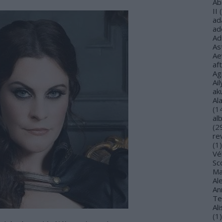
Ab
II
(
ad
ad
Ad
As
Ae
af
Ag
Ail
ak
Al
(
1
al
(
2
re
(
1
)
Vé
Sco
Ma
Al
Ann
Te
Al
(
1
)