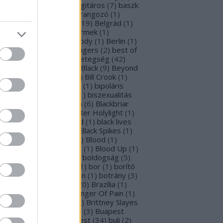
rba Negra
(
48
)
basszusgitáros
(
7
)
baszk
Battle Beast
(
46
)
beharangozó
(
1
)
hemoth
(
1
)
bejelentés
(
19
)
Belgrád
(
1
)
lla Perron
(
3
)
belső gyermek
(
1
)
mutatkozás
(
1
)
Ben Moody
(
1
)
Berlin
(
1
)
snyő Gabi
(
6
)
Beste Zangers
(
2
)
best of
bum
(
1
)
beszámoló
(
1
)
betegség
(
42
)
tekintő
(
3
)
Beyond The Black
(
9
)
Beyond
e Matrix
(
2
)
Billboard
(
2
)
Bill Crook
(
1
)
nder Laura
(
4
)
biográfiák
(
1
)
bipoláris
var
(
1
)
Bíró Tóth Anita
(
1
)
biszexualitás
Björk
(
1
)
Blabbermouth
(
6
)
Blackbriar
Blackguard
(
1
)
Blackwater Holylight
(
1
)
ack Anima
(
15
)
Black Gold
(
1
)
black lives
tter
(
1
)
black metal
(
2
)
Black Spikes
(
1
)
ack X-mas
(
2
)
BLIND8
(
2
)
Blood
(
1
)
oodstock
(
2
)
Blood Blast
(
1
)
Blood Up
(
1
)
ue Medusa
(
9
)
bluray
(
1
)
boldogság
(
5
)
logna
(
1
)
Bonnie Tyler
(
1
)
bor
(
1
)
borító
0
)
borítókép
(
1
)
Bosorkun
(
1
)
botrány
(
3
)
avo magazin
(
1
)
brazil
(
20
)
Brazília
(
1
)
eak In
(
1
)
Bridear
(
1
)
Bringer Of Pain
(
1
)
ing Me To Life
(
2
)
brit
(
2
)
Brittney Slayes
Brno
(
1
)
Brooke Colucci
(
3
)
Buapest
éna
(
2
)
búcsú
(
2
)
Budapest
(
34
)
buli
(
2
)