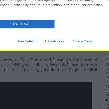
Bu
cation functionality and fraud prevention, and other user protection.
Bu
Wi
To
Vi
CONFIRM
 Egyszerűen most ott tartunk, ahol tartunk. De szeretjük
De
Gi
. Ez a zenekar nem olyan, mint az Evanescence. Mi
TV
Ca
Data Deletion
Data Access
Privacy Policy
(
4
enekarból való kilépésének fő okai a kommunikációs
Ca
(
1
Ca
ylemeze, a "Tear The World Down" 2010 májusában
Ce
(
1
)
 ezer példányban kelt el az Egyesült Államokban, és a
(
8
 nyitott. A zenekar ugyanabban az évben a
HIM
Ch
(
2
of
Ha
Ch
Ho
cic
Cl
Co