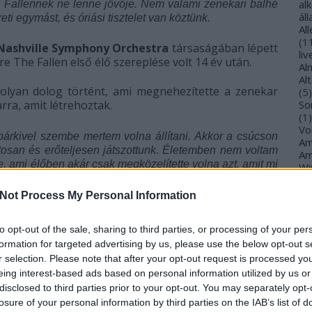
al
 Fallennek ne lenne jövője. Nem valami zenekari balhé
ál
eti egymást, és óriási tisztelet van köztünk.
Al
(
1
Nashville Symphony Orchestra
társaságában lépett
li
e The Fallen első élő szereplése volt 14 év után.
Al
Al
olyan dolog történt, ami megnehezítette a zenekar
(
5
)
rra, amit létrehoztak.
So
(
1
)
Vo
bárkivel szembe mertem volna állítani. Akkor a csúcson
Am
tosan és erőteljesen játszottunk. Életemben nem voltam
Am
, ami élőben akár csak megközelítette volna azt, amit mi
Wi
(
1
)
An
Not Process My Personal Information
Ol
s nehezíti. A tagok az elmúlt években szülők lettek,
An
. Moody szerint azonban a többiek részéről megvan a
An
to opt-out of the sale, sharing to third parties, or processing of your per
Na
formation for targeted advertising by us, please use the below opt-out s
an
r selection. Please note that after your opt-out request is processed y
An
eing interest-based ads based on personal information utilized by us or
Br
disclosed to third parties prior to your opt-out. You may separately opt-
An
losure of your personal information by third parties on the IAB’s list of
Gi