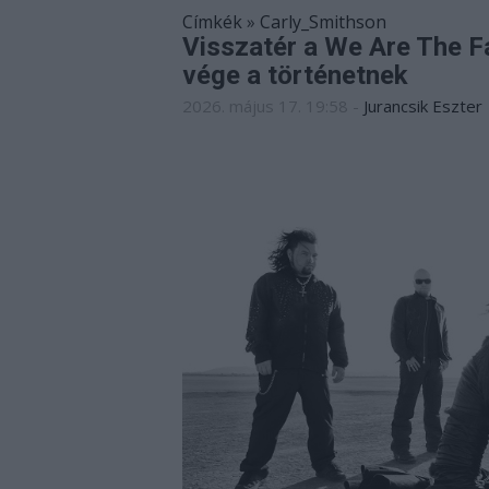
Címkék
»
Carly_Smithson
Visszatér a We Are The F
vége a történetnek
2026. május 17. 19:58
-
Jurancsik Eszter