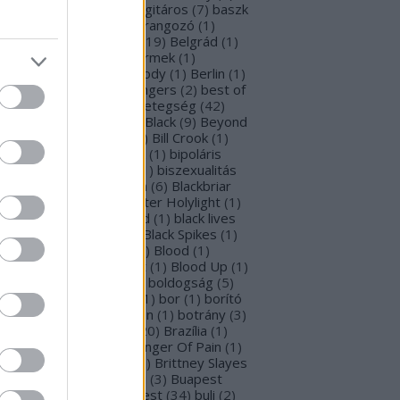
rba Negra
(
48
)
basszusgitáros
(
7
)
baszk
Battle Beast
(
46
)
beharangozó
(
1
)
hemoth
(
1
)
bejelentés
(
19
)
Belgrád
(
1
)
lla Perron
(
3
)
belső gyermek
(
1
)
mutatkozás
(
1
)
Ben Moody
(
1
)
Berlin
(
1
)
snyő Gabi
(
6
)
Beste Zangers
(
2
)
best of
bum
(
1
)
beszámoló
(
1
)
betegség
(
42
)
tekintő
(
3
)
Beyond The Black
(
9
)
Beyond
e Matrix
(
2
)
Billboard
(
2
)
Bill Crook
(
1
)
nder Laura
(
4
)
biográfiák
(
1
)
bipoláris
var
(
1
)
Bíró Tóth Anita
(
1
)
biszexualitás
Björk
(
1
)
Blabbermouth
(
6
)
Blackbriar
Blackguard
(
1
)
Blackwater Holylight
(
1
)
ack Anima
(
15
)
Black Gold
(
1
)
black lives
tter
(
1
)
black metal
(
2
)
Black Spikes
(
1
)
ack X-mas
(
2
)
BLIND8
(
2
)
Blood
(
1
)
oodstock
(
2
)
Blood Blast
(
1
)
Blood Up
(
1
)
ue Medusa
(
9
)
bluray
(
1
)
boldogság
(
5
)
logna
(
1
)
Bonnie Tyler
(
1
)
bor
(
1
)
borító
0
)
borítókép
(
1
)
Bosorkun
(
1
)
botrány
(
3
)
avo magazin
(
1
)
brazil
(
20
)
Brazília
(
1
)
eak In
(
1
)
Bridear
(
1
)
Bringer Of Pain
(
1
)
ing Me To Life
(
2
)
brit
(
2
)
Brittney Slayes
Brno
(
1
)
Brooke Colucci
(
3
)
Buapest
éna
(
2
)
búcsú
(
2
)
Budapest
(
34
)
buli
(
2
)