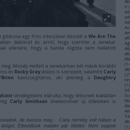
Ab
II
(
ad
ad
Ad
As
Ae
 gitárosa egy friss interjúban beszélt a
We Are The
af
datlan dalokról és arról, hogy szerinte a zenekar
Ag
nak ellenére, hogy a banda régóta nem hallatott
Ail
ak
Al
(
1
t meg. Moody mellett a zenekarban két másik korábbi
al
ros és
Rocky Gray
dobos is szerepelt, valamint
Carly
(
2
’Brien
basszusgitáros, aki jelenleg a
Daughtry
re
(
1
)
Vé
odcast
vendégeként elárulta, hogy léteznek kiadatlan
Sco
Ma
mrég
Carly Smithson
énekesnővel új ötleteken is
Al
Ann
Te
reszaladok, de bassza meg… Carly nemrég volt nálam a
Al
 dolgot. Elkezdtünk matatni pár ötlettel. Nem vagyok
(
1
)