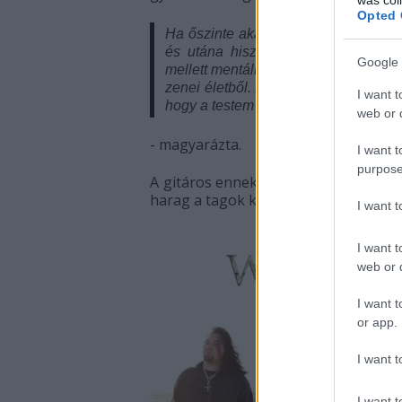
Opted 
Ha őszinte akarok lenni, ez nagy rés
és utána hiszem, hogy képes lenné
Google 
mellett mentális nehézségekkel is k
zenei életből. Nem akartam, hogy bár
I want t
hogy a testem elárul, a kezeim teher
web or d
- magyarázta.
I want t
purpose
A gitáros ennek ellenére egyértelművé
harag a tagok között.
I want 
I want t
web or d
I want t
or app.
I want t
I want t