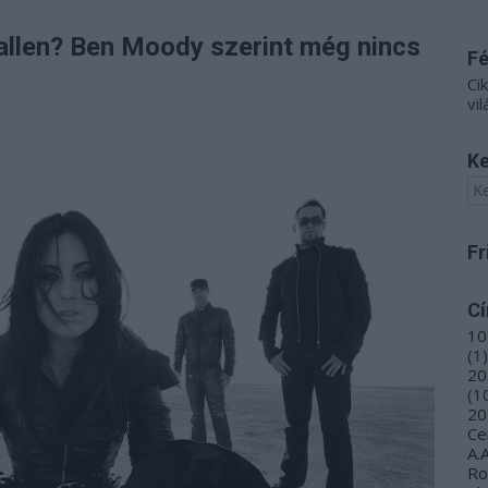
allen? Ben Moody szerint még nincs
F
Ci
vil
Ke
Fr
C
10
(
1
)
20
(
1
20
Ce
A.
R