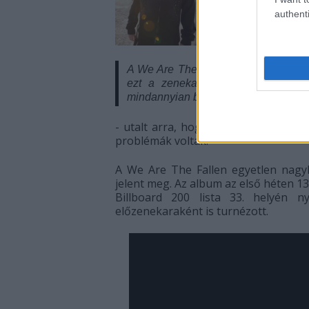
authenti
A We Are The Fallen nem oszlott fel.
ezt a zenekart. Nincs rossz vér
mindannyian beszélünk egymással.
- utalt arra, hogy a szóban forgó z
problémák voltak.
A We Are The Fallen egyetlen nag
jelent meg. Az album az első héten 13
Billboard 200 lista 33. helyén
előzenekaraként is turnézott.