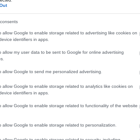
Ba
Out
(
1
)
zben rajtam áll, és az én hibám. Még egy műtét vár rám,
Be
k ezt rendesen csinálni. Sajnos a fizikai problémáim
Be
consents
üzdöttem, ez nagyban hozzájárult ahhoz, hogy eltűntem a
be
ki tudja. Nem tudtam, végleges lesz-e. Csak azt tudtam,
Be
o allow Google to enable storage related to advertising like cookies on
al
ré váltak, és szégyelltem. Úgyhogy visszavonultam.
evice identifiers in apps.
be
Th
o allow my user data to be sent to Google for online advertising
Bi
s.
za
 tette: a We Are The Fallen nem oszlott fel, és nincs
(
1
)
(
1
)
to allow Google to send me personalized advertising.
Bl
ma
o allow Google to enable storage related to analytics like cookies on
Bl
Bl
evice identifiers in apps.
Bl
Bo
o allow Google to enable storage related to functionality of the website
(
7
Br
Br
o allow Google to enable storage related to personalization.
Br
(
2
)
Ar
o allow Google to enable storage related to security, including