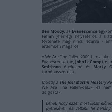
Ben Moody
, az
Evanescence
egykori
Fallen
jelenlegi helyzetéről, a kia
története még nincs lezárva - an
érdemben magáról.
A We Are The Fallen 2009-ben alakul
Evanescence-tag,
John LeCompt
gitá
Smithson
énekesnő és
Marty O
turnébasszerosa.
Moody a
The Joel Martin Mastery P
We Are The Fallen-dalok, és ne
dolgoztak.
Lehet, hogy ezzel most kicsit elő
gyerekével, és vettünk fel néhány