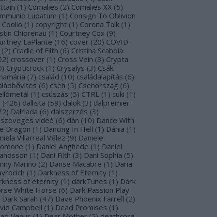
ttain
(
1
)
Comalies
(
2
)
Comalies XX
(
5
)
mmunio Lupatum
(
1
)
Consign To Oblivion
Coolio
(
1
)
copyright
(
1
)
Corona Talk
(
1
)
stin Chiorenau
(
1
)
Courtney Cox
(
9
)
urtney LaPlante
(
16
)
cover
(
20
)
COVID-
(
2
)
Cradle of Filth
(
6
)
Cristina Scabbia
62
)
crossover
(
1
)
Cross Vein
(
3
)
Crypta
0
)
Crypticrock
(
1
)
Crysalys
(
3
)
Csák
namária
(
7
)
család
(
10
)
családalapítás
(
6
)
aládbővítés
(
6
)
cseh
(
5
)
Csehország
(
6
)
ellómetál
(
1
)
csúszás
(
5
)
CTRL
(
1
)
cuki
(
1
)
l
(
426
)
dallista
(
59
)
dalok
(
3
)
dalpremier
72
)
Dalriada
(
6
)
dalszerzés
(
3
)
lszöveges videó
(
6
)
dán
(
10
)
Dance With
e Dragon
(
1
)
Dancing In Hell
(
1
)
Dánia
(
1
)
niela Villarreal Vélez
(
9
)
Daniele
lomone
(
1
)
Daniel Änghede
(
1
)
Daniel
landsson
(
1
)
Dani Filth
(
3
)
Dani Sophia
(
5
)
nny Marino
(
2
)
Danse Macabre
(
1
)
Daria
avrocich
(
1
)
Darkness of Eternity
(
1
)
rkness of eternity
(
1
)
darkTunes
(
1
)
Dark
rse White Horse
(
6
)
Dark Passion Play
Dark Sarah
(
47
)
Dave Phoenix Farrell
(
2
)
vid Campbell
(
1
)
Dead Promises
(
1
)
ad Venus
(
1
)
Dear Mother
(
2
)
deathcore