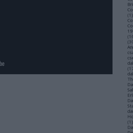
Bri
Co
(
1
)
Co
Co
19
(
1
(
3
An
cs
cs
da
(
1
da
Th
Da
Sa
Er
Da
St
da
Ho
(
1
)
Da
De