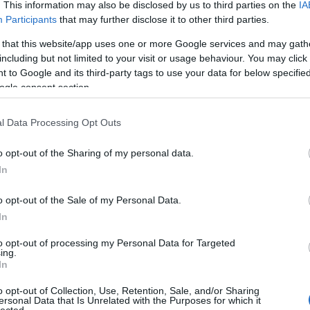
An
. This information may also be disclosed by us to third parties on the
IA
An
Participants
that may further disclose it to other third parties.
An
An
 that this website/app uses one or more Google services and may gath
Em
including but not limited to your visit or usage behaviour. You may click 
Ap
 to Google and its third-party tags to use your data for below specifi
ar
ogle consent section.
Ae
Ar
Ko
l Data Processing Opt Outs
árl
As
o opt-out of the Sharing of my personal data.
As
(
1
In
At
au
o opt-out of the Sale of my Personal Data.
Au
Ay
In
ryvel turnézik. Ezt is figyelembe kellene vennünk. De a
le
dók lennénk megoldani.
ny
to opt-out of processing my Personal Data for Targeted
ing.
Ph
saját egészségi állapota. A gitáros őszintén beszélt
In
bá
ná végigjátszani a We Are The Fallen műsorát, és még
He
zenésznél a kezeit érintő súlyos degeneratív ízületi
o opt-out of Collection, Use, Retention, Sale, and/or Sharing
Ba
ersonal Data that Is Unrelated with the Purposes for which it
lentősen megnehezíti a gitározást.
ba
lected.