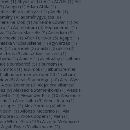
rahel
(
1
)
Abyss of Time
(
1
)
AC/DC
(
1
)
Act
7
)
Adagio
(
1
)
Ádám Attila
(
1
)
atkezelési szabályzat
(
1
)
Adele
(
1
)
omány
(
4
)
adománygyűjtés
(
8
)
renaline Mob
(
1
)
Adrienne Cowan
(
7
)
Ad
tra
(
1
)
Ad Infinitum
(
5
)
Aephanemer
(
1
)
va
(
1
)
Aeva Maurelle
(
9
)
Aeverium
(
8
)
termovie
(
1
)
After Forever
(
5
)
Agape
(
1
)
nieška Vrubliauskienė
(
1
)
agyvérzés
(
1
)
yn
(
51
)
ajándék
(
2
)
ajánlat
(
2
)
akció
(
2
)
usztikus
(
5
)
akusztikus koncert
(
1
)
abama
(
1
)
Alanae
(
1
)
alapítvány
(
1
)
album
46
)
albumborító
(
5
)
albumcím
(
4
)
buminfók
(
1
)
albumok
(
1
)
albumpremier
9
)
albumpremier október 20
(
1
)
album
view
(
6
)
Aleah Stanbridge
(
40
)
Alea Wyss
Alecia Demner
(
3
)
Alejandra Villarreal
lez
(
9
)
Aleksadra Stamenkovic
(
1
)
Alessia
lletti
(
10
)
Alexander Krull
(
10
)
Alexandra
rtin
(
1
)
Alexi Laiho
(
5
)
Alex Lifeson
(
1
)
ex Lopez
(
3
)
Alex Yarmak
(
4
)
Alfio
ibalini
(
1
)
Alfonso Mocerino
(
1
)
Alia
mpora
(
5
)
Alice Cooper
(
1
)
Alien
(
1
)
issa White-Gluz
(
139
)
Alive In Melbourne
Aliyah Daye
(
3
)
alkalmazás
(
2
)