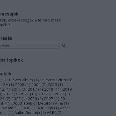
émcsajok
kkek, érdekességek a female metal
ágából!
resés
iss topikok
ímkék
(
1
)
10 éves album
(
1
)
15 éves évforduló
18+
(
1
)
2003
(
1
)
2004
(
2
)
2005
(
1
)
12
(
1
)
2016
(
3
)
2017
(
4
)
2018
(
11
)
2019
0
)
2020
(
3
)
2021
(
13
)
2022
(
1
)
2023
(
3
)
24
(
2
)
2025
(
1
)
2026
(
2
)
2027
(
1
)
50
nt
(
1
)
70000 Tons of Metal
(
4
)
A-ha
(
1
)
A. Williams
(
1
)
A38
(
1
)
A38 hajó
(
1
)
Aafke
oman
(
1
)
Aafke Romeijn
(
1
)
ABBA
(
5
)