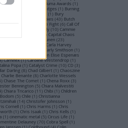
llet for M Valentine
(
1
)
Buma Awards
(
1
)
mblefoot
(
1
)
Burning Bridges
(
1
)
Burning
tches
(
30
)
Burton C. Bell
(
1
)
Bury
morrow
(
1
)
Butcher Babies
(
43
)
Butch
g
(
2
)
Cadaveria
(
16
)
Cage Fight
(
6
)
Call Of
stiny
(
1
)
Cammie Beverly
(
10
)
Cammie
lbert
(
12
)
Cape Town
(
1
)
Capital Chaos
(
1
)
Capri
(
1
)
Capri Virkkunen
(
23
)
rcass
(
1
)
Carín León
(
1
)
Carla Harvey
3
)
Carline Van Roos
(
1
)
Carly Smithson
(
1
)
rl Gustav Jung
(
1
)
Carmen Elise Espenæs
4
)
Carnifex
(
1
)
Caroline Westendrop
(
1
)
talina Popa
(
1
)
Catalyst Crime
(
10
)
CD
(
3
)
llar Darling
(
8
)
Chad Gilbert
(
1
)
Chaoszine
Charlie Benante
(
8
)
Charlotte Wessels
5
)
Chase The Comet
(
1
)
Chena Roxx
(
3
)
ester Bennington
(
5
)
Chiara Malvestiti
4
)
Chiara Tricarico
(
11
)
Chibi
(
1
)
Children
 Bodom
(
5
)
Chile
(
1
)
Christianna
tzimihali
(
14
)
Christofer Johnsson
(
1
)
ris Cornell
(
1
)
Chris Harms
(
1
)
Chris
worth
(
1
)
Chris Isaak
(
1
)
Chris Kells
(
1
)
a
(
1
)
cinematic metal
(
5
)
Circus Life
(
1
)
émentine Delauney
(
70
)
Cobra Spell
(
1
)
en Janssen
(
1
)
Coldbound
(
4
)
Colin