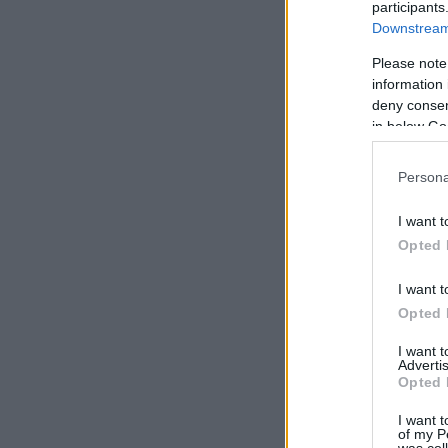
participants
Downstream 
Please note
information 
deny consent
in below Go
Persona
I want t
Opted 
I want t
Opted 
I want 
Advertis
Opted 
I want t
of my P
was col