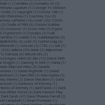
ttain
(
1
)
Comalies
(
2
)
Comalies XX
(
5
)
mmunio Lupatum
(
1
)
Consign To Oblivion
Coolio
(
1
)
copyright
(
1
)
Corona Talk
(
1
)
stin Chiorenau
(
1
)
Courtney Cox
(
9
)
urtney LaPlante
(
16
)
cover
(
20
)
COVID-
(
2
)
Cradle of Filth
(
6
)
Cristina Scabbia
62
)
crossover
(
1
)
Cross Vein
(
3
)
Crypta
0
)
Crypticrock
(
1
)
Crysalys
(
3
)
Csák
namária
(
7
)
család
(
10
)
családalapítás
(
6
)
aládbővítés
(
6
)
cseh
(
5
)
Csehország
(
6
)
ellómetál
(
1
)
csúszás
(
5
)
CTRL
(
1
)
cuki
(
1
)
l
(
426
)
dallista
(
59
)
dalok
(
3
)
dalpremier
72
)
Dalriada
(
6
)
dalszerzés
(
3
)
lszöveges videó
(
6
)
dán
(
10
)
Dance With
e Dragon
(
1
)
Dancing In Hell
(
1
)
Dánia
(
1
)
niela Villarreal Vélez
(
9
)
Daniele
lomone
(
1
)
Daniel Änghede
(
1
)
Daniel
landsson
(
1
)
Dani Filth
(
3
)
Dani Sophia
(
5
)
nny Marino
(
2
)
Danse Macabre
(
1
)
Daria
avrocich
(
1
)
Darkness of Eternity
(
1
)
rkness of eternity
(
1
)
darkTunes
(
1
)
Dark
rse White Horse
(
6
)
Dark Passion Play
Dark Sarah
(
47
)
Dave Phoenix Farrell
(
2
)
vid Campbell
(
1
)
Dead Promises
(
1
)
ad Venus
(
1
)
Dear Mother
(
2
)
deathcore