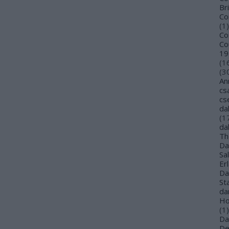
Bri
Co
(
1
)
Co
Co
19
(
1
(
3
An
cs
cs
da
(
1
da
Th
Da
Sa
Er
Da
St
da
Ho
(
1
)
Da
De