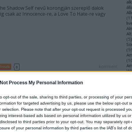
al
ál
a The Shadow Self nevű korongján szereplő dalok
Al
elég csak az Innocence-re, a Love To Hate-re vagy
(
1
li
Al
Al
(
5
)
So
(
5
Am
(
1
Am
komment
Tetszik
0
Wi
(
1
)
w Self
albumcím
An
Not Process My Personal Information
Ol
An
An
to opt-out of the sale, sharing to third parties, or processing of your per
Na
formation for targeted advertising by us, please use the below opt-out s
an
r selection. Please note that after your opt-out request is processed y
An
eing interest-based ads based on personal information utilized by us or
Br
disclosed to third parties prior to your opt-out. You may separately opt-
An
losure of your personal information by third parties on the IAB’s list of
Gi