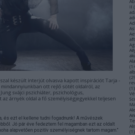
Ab
II
(
ad
ad
Ad
As
Ae
af
Ag
Ail
ak
Al
(
1
al
(
2
al készült interjút olvasva kapott inspirációt Tarja -
re
mindannyiunkban ott rejlő sötét oldalról, az
(
1
)
v Jung
svájci pszichiáter, pszichológus,
Vé
t az árnyék oldal a fő személyiségjegyekkel teljesen
Sco
Ma
Al
Ann
a, és ezt el kellene tudni fogadnunk! A művészek
Te
ebből. Jó pár éve fedeztem fel magamban ezt az oldalt
Al
 noha alapvetően pozitív személyiségnek tartom magam."
(
1
)