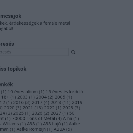
émcsajok
kkek, érdekességek a female metal
ágából!
resés
iss topikok
ímkék
(
1
)
10 éves album
(
1
)
15 éves évforduló
18+
(
1
)
2003
(
1
)
2004
(
2
)
2005
(
1
)
12
(
1
)
2016
(
3
)
2017
(
4
)
2018
(
11
)
2019
0
)
2020
(
3
)
2021
(
13
)
2022
(
1
)
2023
(
3
)
24
(
2
)
2025
(
1
)
2026
(
2
)
2027
(
1
)
50
nt
(
1
)
70000 Tons of Metal
(
4
)
A-ha
(
1
)
A. Williams
(
1
)
A38
(
1
)
A38 hajó
(
1
)
Aafke
oman
(
1
)
Aafke Romeijn
(
1
)
ABBA
(
5
)