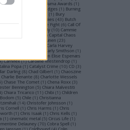
llet for M Valentine
(
1
)
Buma Awards
(
1
)
mblefoot
(
1
)
Burning Bridges
(
1
)
Burning
tches
(
30
)
Burton C. Bell
(
1
)
Bury
morrow
(
1
)
Butcher Babies
(
43
)
Butch
g
(
2
)
Cadaveria
(
16
)
Cage Fight
(
6
)
Call Of
stiny
(
1
)
Cammie Beverly
(
10
)
Cammie
lbert
(
12
)
Cape Town
(
1
)
Capital Chaos
(
1
)
Capri
(
1
)
Capri Virkkunen
(
23
)
rcass
(
1
)
Carín León
(
1
)
Carla Harvey
3
)
Carline Van Roos
(
1
)
Carly Smithson
(
1
)
rl Gustav Jung
(
1
)
Carmen Elise Espenæs
4
)
Carnifex
(
1
)
Caroline Westendrop
(
1
)
talina Popa
(
1
)
Catalyst Crime
(
10
)
CD
(
3
)
llar Darling
(
8
)
Chad Gilbert
(
1
)
Chaoszine
Charlie Benante
(
8
)
Charlotte Wessels
5
)
Chase The Comet
(
1
)
Chena Roxx
(
3
)
ester Bennington
(
5
)
Chiara Malvestiti
4
)
Chiara Tricarico
(
11
)
Chibi
(
1
)
Children
 Bodom
(
5
)
Chile
(
1
)
Christianna
tzimihali
(
14
)
Christofer Johnsson
(
1
)
ris Cornell
(
1
)
Chris Harms
(
1
)
Chris
worth
(
1
)
Chris Isaak
(
1
)
Chris Kells
(
1
)
a
(
1
)
cinematic metal
(
5
)
Circus Life
(
1
)
émentine Delauney
(
70
)
Cobra Spell
(
1
)
en Janssen
(
1
)
Coldbound
(
4
)
Colin