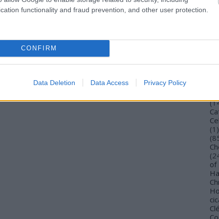
Bu
cation functionality and fraud prevention, and other user protection.
Bu
Wi
To
Vi
CONFIRM
De
Gi
TV
Ca
Data Deletion
Data Access
Privacy Policy
(
4
Ca
(
1
Ca
Ce
(
1
)
(
8
Ch
(
2
of
Ha
Ch
Ho
cic
Cl
Co