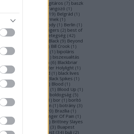
rba Negra
(
48
)
basszusgitáros
(
7
)
baszk
Battle Beast
(
46
)
beharangozó
(
1
)
hemoth
(
1
)
bejelentés
(
19
)
Belgrád
(
1
)
lla Perron
(
3
)
belső gyermek
(
1
)
mutatkozás
(
1
)
Ben Moody
(
1
)
Berlin
(
1
)
snyő Gabi
(
6
)
Beste Zangers
(
2
)
best of
bum
(
1
)
beszámoló
(
1
)
betegség
(
42
)
tekintő
(
3
)
Beyond The Black
(
9
)
Beyond
e Matrix
(
2
)
Billboard
(
2
)
Bill Crook
(
1
)
nder Laura
(
4
)
biográfiák
(
1
)
bipoláris
var
(
1
)
Bíró Tóth Anita
(
1
)
biszexualitás
Björk
(
1
)
Blabbermouth
(
6
)
Blackbriar
Blackguard
(
1
)
Blackwater Holylight
(
1
)
ack Anima
(
15
)
Black Gold
(
1
)
black lives
tter
(
1
)
black metal
(
2
)
Black Spikes
(
1
)
ack X-mas
(
2
)
BLIND8
(
2
)
Blood
(
1
)
oodstock
(
2
)
Blood Blast
(
1
)
Blood Up
(
1
)
ue Medusa
(
8
)
bluray
(
1
)
boldogság
(
5
)
logna
(
1
)
Bonnie Tyler
(
1
)
bor
(
1
)
borító
0
)
borítókép
(
1
)
Bosorkun
(
1
)
botrány
(
3
)
avo magazin
(
1
)
brazil
(
20
)
Brazília
(
1
)
eak In
(
1
)
Bridear
(
1
)
Bringer Of Pain
(
1
)
ing Me To Life
(
2
)
brit
(
2
)
Brittney Slayes
Brno
(
1
)
Brooke Colucci
(
3
)
Buapest
éna
(
2
)
búcsú
(
2
)
Budapest
(
34
)
buli
(
2
)