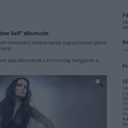
F
Ci
vil
adow Self" albumcím
Ke
elf elnevezésű lemeze tavaly augusztusban jelent
rvend.
címet adja albumának a Finnország hangjának is
Fr
C
10
(
1
)
20
(
1
20
Ce
A.
R