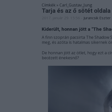
Címkék
»
Carl_Gustav_Jung
Tarja és az ő sötét oldala
2017. január 29. 15:56
-
Jurancsik Eszter
Kiderült, honnan jött a "The Sh
A finn szoprán pacsirta The Shadow S
meg, és azóta is hatalmas sikernek ö
De honnan jött az ötlet, hogy ezt a 
becézett énekesnő?