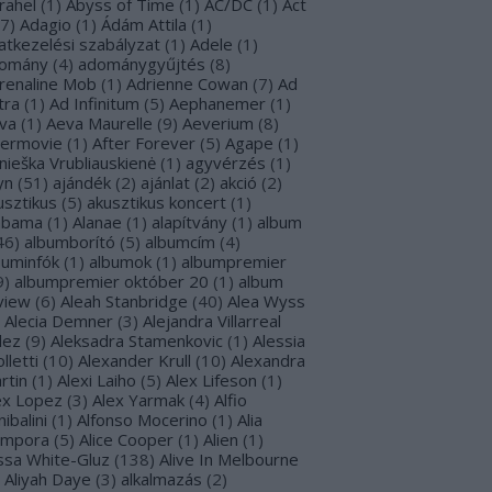
rahel
(
1
)
Abyss of Time
(
1
)
AC/DC
(
1
)
Act
7
)
Adagio
(
1
)
Ádám Attila
(
1
)
atkezelési szabályzat
(
1
)
Adele
(
1
)
omány
(
4
)
adománygyűjtés
(
8
)
renaline Mob
(
1
)
Adrienne Cowan
(
7
)
Ad
tra
(
1
)
Ad Infinitum
(
5
)
Aephanemer
(
1
)
va
(
1
)
Aeva Maurelle
(
9
)
Aeverium
(
8
)
termovie
(
1
)
After Forever
(
5
)
Agape
(
1
)
nieška Vrubliauskienė
(
1
)
agyvérzés
(
1
)
yn
(
51
)
ajándék
(
2
)
ajánlat
(
2
)
akció
(
2
)
usztikus
(
5
)
akusztikus koncert
(
1
)
abama
(
1
)
Alanae
(
1
)
alapítvány
(
1
)
album
46
)
albumborító
(
5
)
albumcím
(
4
)
buminfók
(
1
)
albumok
(
1
)
albumpremier
9
)
albumpremier október 20
(
1
)
album
view
(
6
)
Aleah Stanbridge
(
40
)
Alea Wyss
Alecia Demner
(
3
)
Alejandra Villarreal
lez
(
9
)
Aleksadra Stamenkovic
(
1
)
Alessia
lletti
(
10
)
Alexander Krull
(
10
)
Alexandra
rtin
(
1
)
Alexi Laiho
(
5
)
Alex Lifeson
(
1
)
ex Lopez
(
3
)
Alex Yarmak
(
4
)
Alfio
ibalini
(
1
)
Alfonso Mocerino
(
1
)
Alia
mpora
(
5
)
Alice Cooper
(
1
)
Alien
(
1
)
issa White-Gluz
(
138
)
Alive In Melbourne
Aliyah Daye
(
3
)
alkalmazás
(
2
)