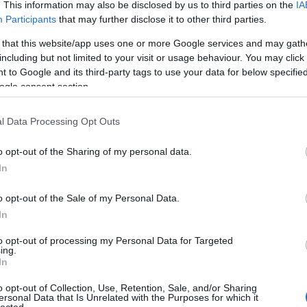
An
. This information may also be disclosed by us to third parties on the
IA
An
Participants
that may further disclose it to other third parties.
An
An
 that this website/app uses one or more Google services and may gath
Em
including but not limited to your visit or usage behaviour. You may click 
Ap
 to Google and its third-party tags to use your data for below specifi
ar
ogle consent section.
Ae
Ar
Ko
l Data Processing Opt Outs
árl
As
o opt-out of the Sharing of my personal data.
As
(
1
In
At
au
o opt-out of the Sale of my Personal Data.
Au
Ay
In
le
Ny
to opt-out of processing my Personal Data for Targeted
ing.
Ph
In
bá
He
o opt-out of Collection, Use, Retention, Sale, and/or Sharing
Ba
ersonal Data that Is Unrelated with the Purposes for which it
ba
lected.