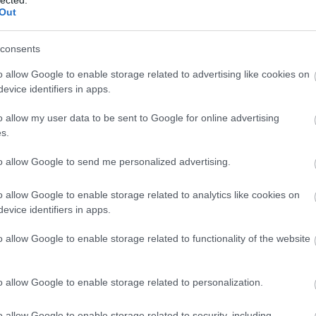
Ba
Out
(
1
)
Be
Be
consents
be
Be
o allow Google to enable storage related to advertising like cookies on
al
evice identifiers in apps.
be
Th
o allow my user data to be sent to Google for online advertising
Bi
s.
za
(
1
)
(
1
)
to allow Google to send me personalized advertising.
Bl
ma
o allow Google to enable storage related to analytics like cookies on
Bl
Bl
evice identifiers in apps.
Bl
Bo
o allow Google to enable storage related to functionality of the website
(
7
Br
Br
o allow Google to enable storage related to personalization.
Br
(
2
)
Ar
o allow Google to enable storage related to security, including