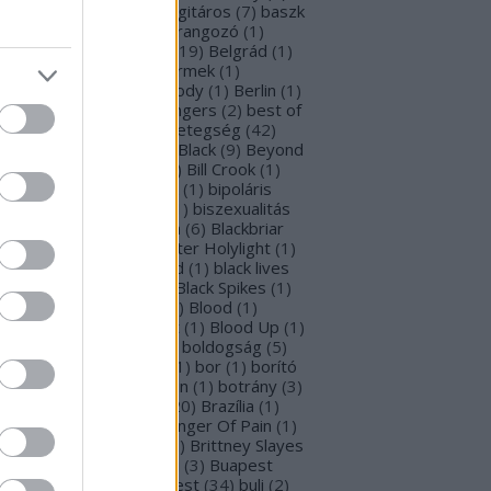
rba Negra
(
48
)
basszusgitáros
(
7
)
baszk
Battle Beast
(
46
)
beharangozó
(
1
)
hemoth
(
1
)
bejelentés
(
19
)
Belgrád
(
1
)
lla Perron
(
3
)
belső gyermek
(
1
)
mutatkozás
(
1
)
Ben Moody
(
1
)
Berlin
(
1
)
snyő Gabi
(
6
)
Beste Zangers
(
2
)
best of
bum
(
1
)
beszámoló
(
1
)
betegség
(
42
)
tekintő
(
3
)
Beyond The Black
(
9
)
Beyond
e Matrix
(
2
)
Billboard
(
2
)
Bill Crook
(
1
)
nder Laura
(
4
)
biográfiák
(
1
)
bipoláris
var
(
1
)
Bíró Tóth Anita
(
1
)
biszexualitás
Björk
(
1
)
Blabbermouth
(
6
)
Blackbriar
Blackguard
(
1
)
Blackwater Holylight
(
1
)
ack Anima
(
15
)
Black Gold
(
1
)
black lives
tter
(
1
)
black metal
(
2
)
Black Spikes
(
1
)
ack X-mas
(
2
)
BLIND8
(
2
)
Blood
(
1
)
oodstock
(
2
)
Blood Blast
(
1
)
Blood Up
(
1
)
ue Medusa
(
8
)
bluray
(
1
)
boldogság
(
5
)
logna
(
1
)
Bonnie Tyler
(
1
)
bor
(
1
)
borító
0
)
borítókép
(
1
)
Bosorkun
(
1
)
botrány
(
3
)
avo magazin
(
1
)
brazil
(
20
)
Brazília
(
1
)
eak In
(
1
)
Bridear
(
1
)
Bringer Of Pain
(
1
)
ing Me To Life
(
2
)
brit
(
2
)
Brittney Slayes
Brno
(
1
)
Brooke Colucci
(
3
)
Buapest
éna
(
2
)
búcsú
(
2
)
Budapest
(
34
)
buli
(
2
)