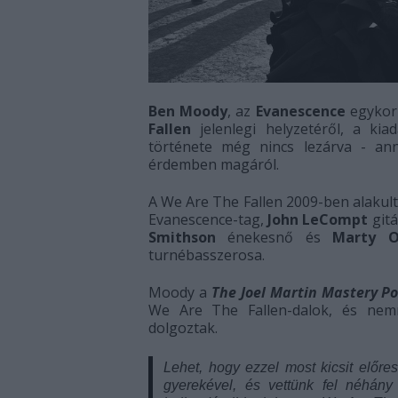
Ben Moody
, az
Evanescence
egykori
Fallen
jelenlegi helyzetéről, a kia
története még nincs lezárva - an
érdemben magáról.
A We Are The Fallen 2009-ben alakul
Evanescence-tag,
John LeCompt
gitá
Smithson
énekesnő és
Marty O
turnébasszerosa.
Moody a
The Joel Martin Mastery P
We Are The Fallen-dalok, és ne
dolgoztak.
Lehet, hogy ezzel most kicsit elő
gyerekével, és vettünk fel néhány