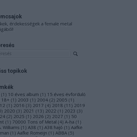
émcsajok
kkek, érdekességek a female metal
ágából!
resés
iss topikok
ímkék
(
1
)
10 éves album
(
1
)
15 éves évforduló
18+
(
1
)
2003
(
1
)
2004
(
2
)
2005
(
1
)
12
(
1
)
2016
(
3
)
2017
(
4
)
2018
(
11
)
2019
0
)
2020
(
3
)
2021
(
13
)
2022
(
1
)
2023
(
3
)
24
(
2
)
2025
(
1
)
2026
(
2
)
2027
(
1
)
50
nt
(
1
)
70000 Tons of Metal
(
4
)
A-ha
(
1
)
A. Williams
(
1
)
A38
(
1
)
A38 hajó
(
1
)
Aafke
oman
(
1
)
Aafke Romeijn
(
1
)
ABBA
(
5
)