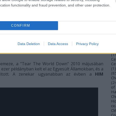
Bu
cation functionality and fraud prevention, and other user protection.
Bu
Wi
To
Vi
CONFIRM
 Egyszerűen most ott tartunk, ahol tartunk. De szeretjük
De
Gi
. Ez a zenekar nem olyan, mint az Evanescence. Mi
TV
Ca
Data Deletion
Data Access
Privacy Policy
(
4
enekarból való kilépésének fő okai a kommunikációs
Ca
(
1
Ca
ylemeze, a "Tear The World Down" 2010 májusában
Ce
(
1
)
 ezer példányban kelt el az Egyesült Államokban, és a
(
8
 nyitott. A zenekar ugyanabban az évben a
HIM
Ch
(
2
of
Ha
Ch
Ho
cic
Cl
Co