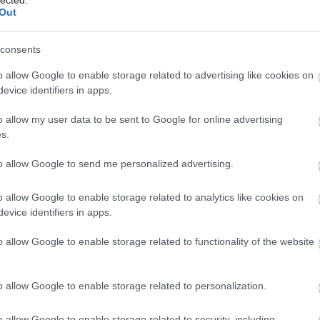
Ba
Out
(
1
)
zben rajtam áll, és az én hibám. Még egy műtét vár rám,
Be
k ezt rendesen csinálni. Sajnos a fizikai problémáim
Be
consents
üzdöttem, ez nagyban hozzájárult ahhoz, hogy eltűntem a
be
ki tudja. Nem tudtam, végleges lesz-e. Csak azt tudtam,
Be
o allow Google to enable storage related to advertising like cookies on
al
ré váltak, és szégyelltem. Úgyhogy visszavonultam.
evice identifiers in apps.
be
Th
o allow my user data to be sent to Google for online advertising
Bi
s.
za
 tette: a We Are The Fallen nem oszlott fel, és nincs
(
1
)
(
1
)
to allow Google to send me personalized advertising.
Bl
ma
o allow Google to enable storage related to analytics like cookies on
Bl
Bl
evice identifiers in apps.
Bl
Bo
o allow Google to enable storage related to functionality of the website
(
7
Br
Br
o allow Google to enable storage related to personalization.
Br
(
2
)
Ar
o allow Google to enable storage related to security, including