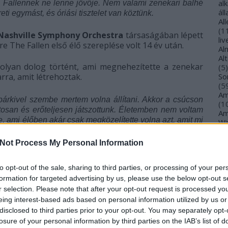
al
 Fallennek ne lenne jövője. Nem valami zenekari balhé
ál
eti egymást, és óriási tisztelet van köztünk.
Al
(
1
Nashville Symphony Orchestra
társaságában lépett
li
e The Fallen első élő szereplése volt 14 év után.
Al
Al
olyan dolog történt, ami megnehezítette a zenekar
(
5
)
rra, amit létrehoztak.
So
(
5
Am
bárkivel szembe mertem volna állítani. Akkor a csúcson
(
1
tosan és erőteljesen játszottunk. Életemben nem voltam
Am
, ami élőben akár csak megközelítette volna azt, amit mi
Wi
(
1
)
An
Not Process My Personal Information
Ol
s nehezíti. A tagok az elmúlt években szülők lettek,
An
. Moody szerint azonban a többiek részéről megvan a
An
to opt-out of the sale, sharing to third parties, or processing of your per
Na
formation for targeted advertising by us, please use the below opt-out s
an
r selection. Please note that after your opt-out request is processed y
An
eing interest-based ads based on personal information utilized by us or
Br
disclosed to third parties prior to your opt-out. You may separately opt-
An
losure of your personal information by third parties on the IAB’s list of
Gi