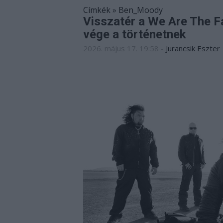
Címkék
»
Ben_Moody
Visszatér a We Are The F
vége a történetnek
2026. május 17. 19:58
-
Jurancsik Eszter