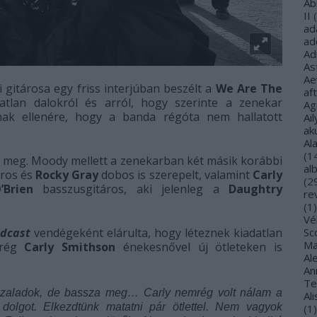
Ab
II
(
ad
ad
Ad
As
Ae
 gitárosa egy friss interjúban beszélt a
We Are The
af
datlan dalokról és arról, hogy szerinte a zenekar
Ag
nak ellenére, hogy a banda régóta nem hallatott
Ail
ak
Al
(
1
t meg. Moody mellett a zenekarban két másik korábbi
al
ros és
Rocky Gray
dobos is szerepelt, valamint
Carly
(
2
’Brien
basszusgitáros, aki jelenleg a
Daughtry
re
(
1
)
Vé
odcast
vendégeként elárulta, hogy léteznek kiadatlan
Sco
Ma
mrég
Carly Smithson
énekesnővel új ötleteken is
Al
Ann
Te
reszaladok, de bassza meg… Carly nemrég volt nálam a
Al
 dolgot. Elkezdtünk matatni pár ötlettel. Nem vagyok
(
1
)