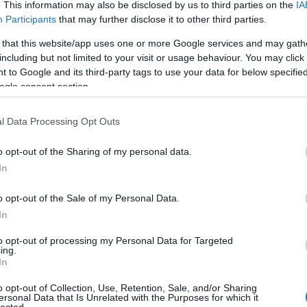
An
. This information may also be disclosed by us to third parties on the
IA
An
Participants
that may further disclose it to other third parties.
An
An
 that this website/app uses one or more Google services and may gath
Em
including but not limited to your visit or usage behaviour. You may click 
Ap
 to Google and its third-party tags to use your data for below specifi
ar
ogle consent section.
Ae
Ar
Ko
l Data Processing Opt Outs
árl
As
o opt-out of the Sharing of my personal data.
As
(
1
In
At
au
o opt-out of the Sale of my Personal Data.
Au
Ay
In
ryvel turnézik. Ezt is figyelembe kellene vennünk. De a
le
dók lennénk megoldani.
Ny
to opt-out of processing my Personal Data for Targeted
ing.
Ph
saját egészségi állapota. A gitáros őszintén beszélt
In
bá
ná végigjátszani a We Are The Fallen műsorát, és még
He
zenésznél a kezeit érintő súlyos degeneratív ízületi
o opt-out of Collection, Use, Retention, Sale, and/or Sharing
Ba
ersonal Data that Is Unrelated with the Purposes for which it
lentősen megnehezíti a gitározást.
ba
lected.