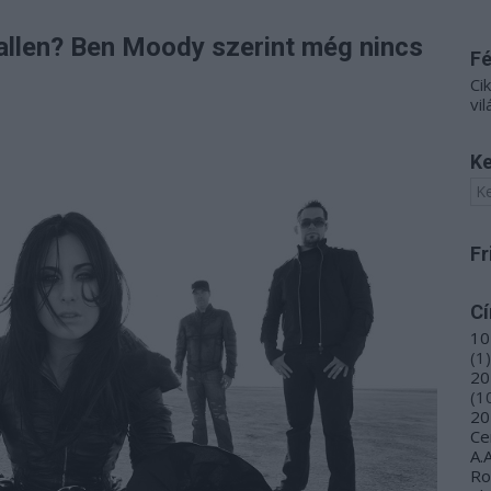
allen? Ben Moody szerint még nincs
F
Ci
vil
Ke
Fr
C
10
(
1
)
20
(
1
20
Ce
A.
R