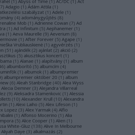
rahel
(
1
)
Abyss of Time
(
1
)
AC/DC
(
1
)
Act
7
)
Adagio
(
1
)
Ádám Attila
(
1
)
atkezelési szabályzat
(
1
)
Adele
(
1
)
omány
(
4
)
adománygyűjtés
(
8
)
renaline Mob
(
1
)
Adrienne Cowan
(
7
)
Ad
tra
(
1
)
Ad Infinitum
(
5
)
Aephanemer
(
1
)
va
(
1
)
Aeva Maurelle
(
9
)
Aeverium
(
8
)
termovie
(
1
)
After Forever
(
5
)
Agape
(
1
)
nieška Vrubliauskienė
(
1
)
agyvérzés
(
1
)
yn
(
51
)
ajándék
(
2
)
ajánlat
(
2
)
akció
(
2
)
usztikus
(
5
)
akusztikus koncert
(
1
)
abama
(
1
)
Alanae
(
1
)
alapítvány
(
1
)
album
46
)
albumborító
(
5
)
albumcím
(
4
)
buminfók
(
1
)
albumok
(
1
)
albumpremier
9
)
albumpremier október 20
(
1
)
album
view
(
6
)
Aleah Stanbridge
(
40
)
Alea Wyss
Alecia Demner
(
3
)
Alejandra Villarreal
lez
(
9
)
Aleksadra Stamenkovic
(
1
)
Alessia
lletti
(
10
)
Alexander Krull
(
10
)
Alexandra
rtin
(
1
)
Alexi Laiho
(
5
)
Alex Lifeson
(
1
)
ex Lopez
(
3
)
Alex Yarmak
(
4
)
Alfio
ibalini
(
1
)
Alfonso Mocerino
(
1
)
Alia
mpora
(
5
)
Alice Cooper
(
1
)
Alien
(
1
)
issa White-Gluz
(
138
)
Alive In Melbourne
Aliyah Daye
(
3
)
alkalmazás
(
2
)