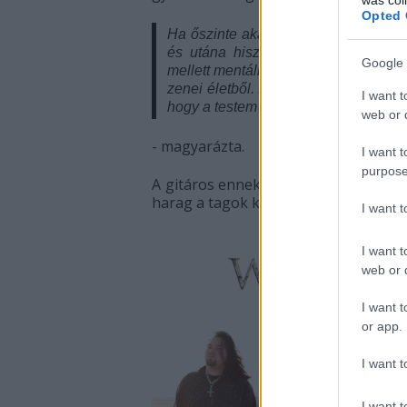
Opted 
Ha őszinte akarok lenni, ez nagy rés
és utána hiszem, hogy képes lenné
Google 
mellett mentális nehézségekkel is k
zenei életből. Nem akartam, hogy bár
I want t
hogy a testem elárul, a kezeim teher
web or d
- magyarázta.
I want t
purpose
A gitáros ennek ellenére egyértelművé
harag a tagok között.
I want 
I want t
web or d
I want t
or app.
I want t
I want t