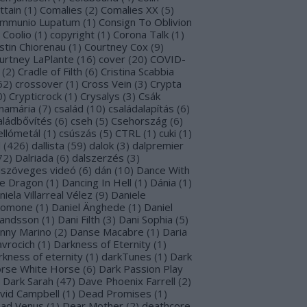
ttain
(
1
)
Comalies
(
2
)
Comalies XX
(
5
)
mmunio Lupatum
(
1
)
Consign To Oblivion
Coolio
(
1
)
copyright
(
1
)
Corona Talk
(
1
)
stin Chiorenau
(
1
)
Courtney Cox
(
9
)
urtney LaPlante
(
16
)
cover
(
20
)
COVID-
(
2
)
Cradle of Filth
(
6
)
Cristina Scabbia
62
)
crossover
(
1
)
Cross Vein
(
3
)
Crypta
0
)
Crypticrock
(
1
)
Crysalys
(
3
)
Csák
namária
(
7
)
család
(
10
)
családalapítás
(
6
)
aládbővítés
(
6
)
cseh
(
5
)
Csehország
(
6
)
ellómetál
(
1
)
csúszás
(
5
)
CTRL
(
1
)
cuki
(
1
)
l
(
426
)
dallista
(
59
)
dalok
(
3
)
dalpremier
72
)
Dalriada
(
6
)
dalszerzés
(
3
)
lszöveges videó
(
6
)
dán
(
10
)
Dance With
e Dragon
(
1
)
Dancing In Hell
(
1
)
Dánia
(
1
)
niela Villarreal Vélez
(
9
)
Daniele
lomone
(
1
)
Daniel Änghede
(
1
)
Daniel
landsson
(
1
)
Dani Filth
(
3
)
Dani Sophia
(
5
)
nny Marino
(
2
)
Danse Macabre
(
1
)
Daria
avrocich
(
1
)
Darkness of Eternity
(
1
)
rkness of eternity
(
1
)
darkTunes
(
1
)
Dark
rse White Horse
(
6
)
Dark Passion Play
Dark Sarah
(
47
)
Dave Phoenix Farrell
(
2
)
vid Campbell
(
1
)
Dead Promises
(
1
)
ad Venus
(
1
)
Dear Mother
(
2
)
deathcore