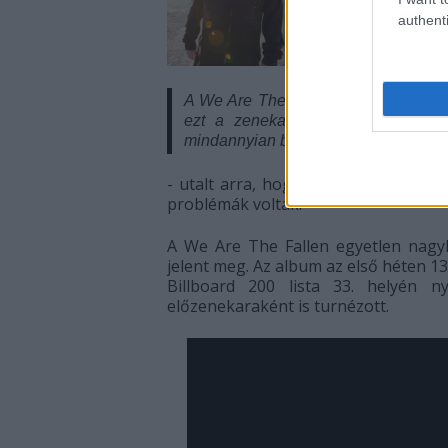
authenti
A We Are The Fallen nem oszlott fel.
ezt a zenekart. Nincs rossz vér
mindannyian beszélünk egymással.
- utalt arra, hogy a szóban forgó z
problémák voltak.
A We Are The Fallen egyetlen nag
jelent meg. Az album az első héten 13
Billboard 200 lista 33. helyén
előzenekaraként is turnézott.