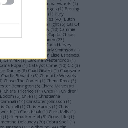
llet for M Valentine
(
1
)
Buma Awards
(
1
)
mblefoot
(
1
)
Burning Bridges
(
1
)
Burning
tches
(
30
)
Burton C. Bell
(
1
)
Bury
morrow
(
1
)
Butcher Babies
(
43
)
Butch
g
(
2
)
Cadaveria
(
16
)
Cage Fight
(
6
)
Call Of
stiny
(
1
)
Cammie Beverly
(
10
)
Cammie
lbert
(
12
)
Cape Town
(
1
)
Capital Chaos
(
1
)
Capri
(
1
)
Capri Virkkunen
(
23
)
rcass
(
1
)
Carín León
(
1
)
Carla Harvey
3
)
Carline Van Roos
(
1
)
Carly Smithson
(
1
)
rl Gustav Jung
(
1
)
Carmen Elise Espenæs
4
)
Carnifex
(
1
)
Caroline Westendrop
(
1
)
talina Popa
(
1
)
Catalyst Crime
(
10
)
CD
(
3
)
llar Darling
(
8
)
Chad Gilbert
(
1
)
Chaoszine
Charlie Benante
(
8
)
Charlotte Wessels
5
)
Chase The Comet
(
1
)
Chena Roxx
(
3
)
ester Bennington
(
5
)
Chiara Malvestiti
4
)
Chiara Tricarico
(
11
)
Chibi
(
1
)
Children
 Bodom
(
5
)
Chile
(
1
)
Christianna
tzimihali
(
14
)
Christofer Johnsson
(
1
)
ris Cornell
(
1
)
Chris Harms
(
1
)
Chris
worth
(
1
)
Chris Isaak
(
1
)
Chris Kells
(
1
)
a
(
1
)
cinematic metal
(
5
)
Circus Life
(
1
)
émentine Delauney
(
70
)
Cobra Spell
(
1
)
en Janssen
(
1
)
Coldbound
(
4
)
Colin