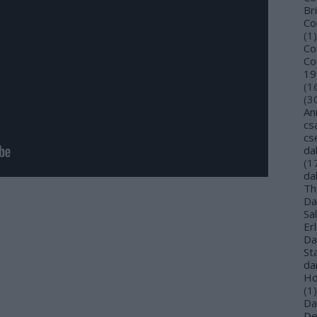
Bri
Co
(
1
)
Co
Co
19
(
1
(
3
An
cs
cs
da
(
1
da
Th
Da
Sa
Er
Da
St
da
Ho
(
1
)
Da
De