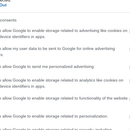
Ba
Out
(
1
)
Be
Be
consents
be
Be
o allow Google to enable storage related to advertising like cookies on
al
evice identifiers in apps.
be
Th
o allow my user data to be sent to Google for online advertising
Bi
s.
za
(
1
)
(
1
)
to allow Google to send me personalized advertising.
Bl
ma
o allow Google to enable storage related to analytics like cookies on
Bl
Bl
evice identifiers in apps.
Bl
Bo
o allow Google to enable storage related to functionality of the website
(
7
Br
Br
o allow Google to enable storage related to personalization.
Br
(
2
)
Ar
o allow Google to enable storage related to security, including