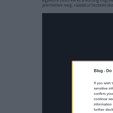
egyelőre nincs keret a korong rögzít
jelentettek meg, ráadásul tiszteletüket 
Blog -
Do 
If you wish 
sensitive in
confirm you
continue se
information 
further disc