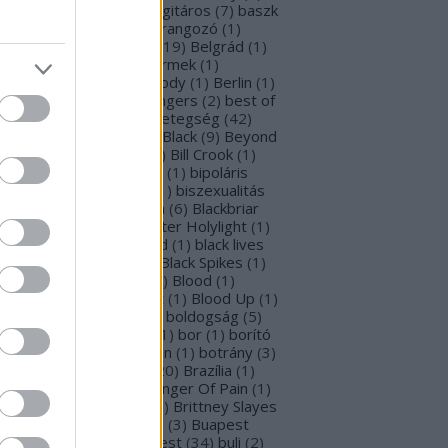
rba Negra
(
48
)
basszusgitáros
(
7
)
baszk
Battle Beast
(
46
)
beharangozó
(
1
)
hemoth
(
1
)
bejelentés
(
19
)
Belgrád
(
1
)
lla Perron
(
3
)
belső gyermek
(
1
)
mutatkozás
(
1
)
Ben Moody
(
1
)
Berlin
(
1
)
snyő Gabi
(
6
)
Beste Zangers
(
2
)
best of
bum
(
1
)
beszámoló
(
1
)
betegség
(
42
)
tekintő
(
3
)
Beyond The Black
(
9
)
Beyond
e Matrix
(
2
)
Billboard
(
2
)
Bill Crook
(
1
)
nder Laura
(
4
)
biográfiák
(
1
)
bipoláris
var
(
1
)
Bíró Tóth Anita
(
1
)
biszexualitás
Björk
(
1
)
Blabbermouth
(
6
)
Blackbriar
Blackguard
(
1
)
Blackwater Holylight
(
1
)
ack Anima
(
15
)
Black Gold
(
1
)
black lives
tter
(
1
)
black metal
(
2
)
Black Spikes
(
1
)
ack X-mas
(
2
)
BLIND8
(
2
)
Blood
(
1
)
oodstock
(
2
)
Blood Blast
(
1
)
Blood Up
(
1
)
ue Medusa
(
8
)
bluray
(
1
)
boldogság
(
5
)
logna
(
1
)
Bonnie Tyler
(
1
)
bor
(
1
)
borító
0
)
borítókép
(
1
)
Bosorkun
(
1
)
botrány
(
3
)
avo magazin
(
1
)
brazil
(
20
)
Brazília
(
1
)
eak In
(
1
)
Bridear
(
1
)
Bringer Of Pain
(
1
)
ing Me To Life
(
2
)
brit
(
2
)
Brittney Slayes
Brno
(
1
)
Brooke Colucci
(
3
)
Buapest
éna
(
2
)
búcsú
(
2
)
Budapest
(
34
)
buli
(
2
)