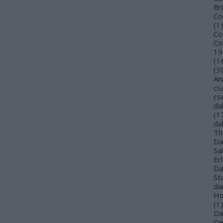
Bri
Co
(
1
)
Co
Co
19
(
1
(
3
An
cs
cs
da
(
1
da
Th
Da
Sa
Er
Da
St
da
Ho
(
1
)
Da
De