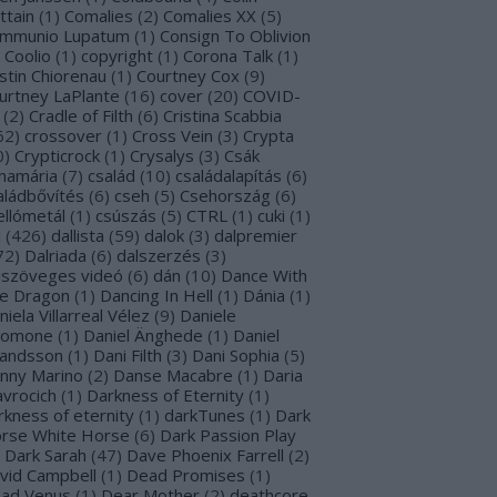
ttain
(
1
)
Comalies
(
2
)
Comalies XX
(
5
)
mmunio Lupatum
(
1
)
Consign To Oblivion
Coolio
(
1
)
copyright
(
1
)
Corona Talk
(
1
)
stin Chiorenau
(
1
)
Courtney Cox
(
9
)
urtney LaPlante
(
16
)
cover
(
20
)
COVID-
(
2
)
Cradle of Filth
(
6
)
Cristina Scabbia
62
)
crossover
(
1
)
Cross Vein
(
3
)
Crypta
0
)
Crypticrock
(
1
)
Crysalys
(
3
)
Csák
namária
(
7
)
család
(
10
)
családalapítás
(
6
)
aládbővítés
(
6
)
cseh
(
5
)
Csehország
(
6
)
ellómetál
(
1
)
csúszás
(
5
)
CTRL
(
1
)
cuki
(
1
)
l
(
426
)
dallista
(
59
)
dalok
(
3
)
dalpremier
72
)
Dalriada
(
6
)
dalszerzés
(
3
)
lszöveges videó
(
6
)
dán
(
10
)
Dance With
e Dragon
(
1
)
Dancing In Hell
(
1
)
Dánia
(
1
)
niela Villarreal Vélez
(
9
)
Daniele
lomone
(
1
)
Daniel Änghede
(
1
)
Daniel
landsson
(
1
)
Dani Filth
(
3
)
Dani Sophia
(
5
)
nny Marino
(
2
)
Danse Macabre
(
1
)
Daria
avrocich
(
1
)
Darkness of Eternity
(
1
)
rkness of eternity
(
1
)
darkTunes
(
1
)
Dark
rse White Horse
(
6
)
Dark Passion Play
Dark Sarah
(
47
)
Dave Phoenix Farrell
(
2
)
vid Campbell
(
1
)
Dead Promises
(
1
)
ad Venus
(
1
)
Dear Mother
(
2
)
deathcore