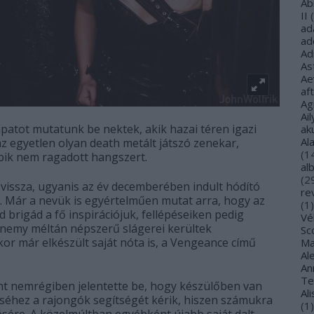
Ab
II
(
ad
ad
Ad
As
Ae
af
Ag
Ail
patot mutatunk be nektek, akik hazai téren igazi
ak
Al
z egyetlen olyan death metált játszó zenekar,
(
1
bik nem ragadott hangszert.
al
(
2
 vissza, ugyanis az év decemberében indult hódító
re
ó. Már a nevük is egyértelműen mutat arra, hogy az
(
1
)
brigád a fő inspirációjuk, fellépéseiken pedig
Vé
Enemy méltán népszerű slágerei kerültek
Sco
kor már elkészült saját nóta is, a Vengeance című
Ma
Al
Ann
Te
nt nemrégiben jelentette be, hogy készülőben van
Al
séhez a rajongók segítségét kérik, hiszen számukra
(
1
)