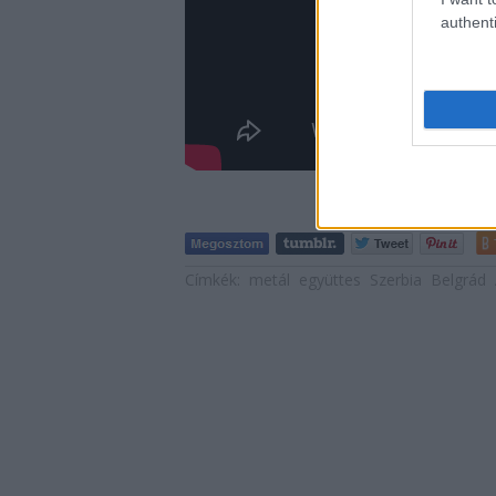
authenti
Címkék:
metál
együttes
Szerbia
Belgrád