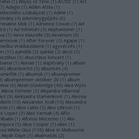
rahel
(
1
)
Abyss of Time
(
1
)
AC/DC
(
1
)
Act
7
)
Adagio
(
1
)
Ádám Attila
(
1
)
atkezelési szabályzat
(
1
)
Adele
(
1
)
omány
(
4
)
adománygyűjtés
(
8
)
renaline Mob
(
1
)
Adrienne Cowan
(
7
)
Ad
tra
(
1
)
Ad Infinitum
(
5
)
Aephanemer
(
1
)
va
(
1
)
Aeva Maurelle
(
9
)
Aeverium
(
8
)
termovie
(
1
)
After Forever
(
5
)
Agape
(
1
)
nieška Vrubliauskienė
(
1
)
agyvérzés
(
1
)
yn
(
51
)
ajándék
(
2
)
ajánlat
(
2
)
akció
(
2
)
usztikus
(
5
)
akusztikus koncert
(
1
)
abama
(
1
)
Alanae
(
1
)
alapítvány
(
1
)
album
46
)
albumborító
(
5
)
albumcím
(
4
)
buminfók
(
1
)
albumok
(
1
)
albumpremier
9
)
albumpremier október 20
(
1
)
album
view
(
6
)
Aleah Stanbridge
(
40
)
Alea Wyss
Alecia Demner
(
3
)
Alejandra Villarreal
lez
(
9
)
Aleksadra Stamenkovic
(
1
)
Alessia
lletti
(
10
)
Alexander Krull
(
10
)
Alexandra
rtin
(
1
)
Alexi Laiho
(
5
)
Alex Lifeson
(
1
)
ex Lopez
(
3
)
Alex Yarmak
(
4
)
Alfio
ibalini
(
1
)
Alfonso Mocerino
(
1
)
Alia
mpora
(
5
)
Alice Cooper
(
1
)
Alien
(
1
)
issa White-Gluz
(
138
)
Alive In Melbourne
Aliyah Daye
(
3
)
alkalmazás
(
2
)