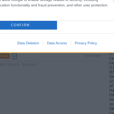
Bu
cation functionality and fraud prevention, and other user protection.
Bu
Wi
To
Vi
CONFIRM
De
Gi
TV
Ca
Data Deletion
Data Access
Privacy Policy
(
4
Ca
(
1
komment
Tetszik
0
Ca
Ce
Arch Enemy
Nemesis
(
1
)
(
8
Ch
(
2
of
Ha
Ch
Ho
cic
Cl
Co