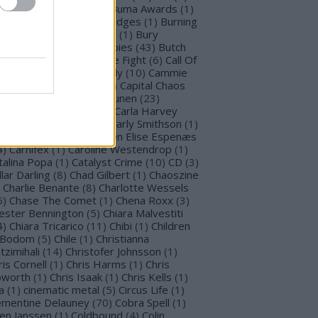
llet for M Valentine
(
1
)
Buma Awards
(
1
)
mblefoot
(
1
)
Burning Bridges
(
1
)
Burning
tches
(
30
)
Burton C. Bell
(
1
)
Bury
morrow
(
1
)
Butcher Babies
(
43
)
Butch
g
(
2
)
Cadaveria
(
16
)
Cage Fight
(
6
)
Call Of
stiny
(
1
)
Cammie Beverly
(
10
)
Cammie
lbert
(
12
)
Cape Town
(
1
)
Capital Chaos
(
1
)
Capri
(
1
)
Capri Virkkunen
(
23
)
rcass
(
1
)
Carín León
(
1
)
Carla Harvey
3
)
Carline Van Roos
(
1
)
Carly Smithson
(
1
)
rl Gustav Jung
(
1
)
Carmen Elise Espenæs
4
)
Carnifex
(
1
)
Caroline Westendrop
(
1
)
talina Popa
(
1
)
Catalyst Crime
(
10
)
CD
(
3
)
llar Darling
(
8
)
Chad Gilbert
(
1
)
Chaoszine
Charlie Benante
(
8
)
Charlotte Wessels
5
)
Chase The Comet
(
1
)
Chena Roxx
(
3
)
ester Bennington
(
5
)
Chiara Malvestiti
4
)
Chiara Tricarico
(
11
)
Chibi
(
1
)
Children
 Bodom
(
5
)
Chile
(
1
)
Christianna
tzimihali
(
14
)
Christofer Johnsson
(
1
)
ris Cornell
(
1
)
Chris Harms
(
1
)
Chris
worth
(
1
)
Chris Isaak
(
1
)
Chris Kells
(
1
)
a
(
1
)
cinematic metal
(
5
)
Circus Life
(
1
)
émentine Delauney
(
70
)
Cobra Spell
(
1
)
en Janssen
(
1
)
Coldbound
(
4
)
Colin