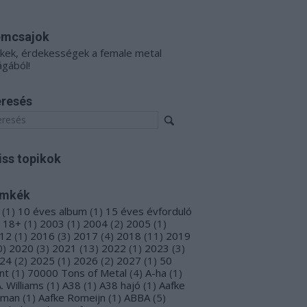
émcsajok
kkek, érdekességek a female metal
ágából!
resés
iss topikok
ímkék
(
1
)
10 éves album
(
1
)
15 éves évforduló
18+
(
1
)
2003
(
1
)
2004
(
2
)
2005
(
1
)
12
(
1
)
2016
(
3
)
2017
(
4
)
2018
(
11
)
2019
0
)
2020
(
3
)
2021
(
13
)
2022
(
1
)
2023
(
3
)
24
(
2
)
2025
(
1
)
2026
(
2
)
2027
(
1
)
50
nt
(
1
)
70000 Tons of Metal
(
4
)
A-ha
(
1
)
A. Williams
(
1
)
A38
(
1
)
A38 hajó
(
1
)
Aafke
oman
(
1
)
Aafke Romeijn
(
1
)
ABBA
(
5
)