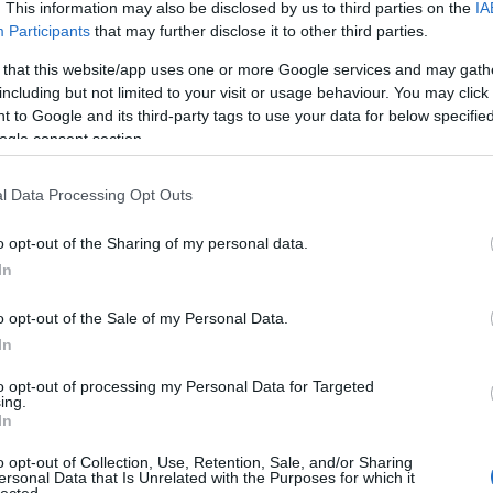
An
. This information may also be disclosed by us to third parties on the
IA
An
Participants
that may further disclose it to other third parties.
An
An
 that this website/app uses one or more Google services and may gath
Em
including but not limited to your visit or usage behaviour. You may click 
Ap
 to Google and its third-party tags to use your data for below specifi
ar
ogle consent section.
Ae
Ar
Ko
l Data Processing Opt Outs
árl
As
o opt-out of the Sharing of my personal data.
As
(
1
In
At
au
o opt-out of the Sale of my Personal Data.
Au
Ay
In
le
ny
to opt-out of processing my Personal Data for Targeted
ing.
Ph
In
bá
usgitár
He
o opt-out of Collection, Use, Retention, Sale, and/or Sharing
Ba
ersonal Data that Is Unrelated with the Purposes for which it
ba
lected.