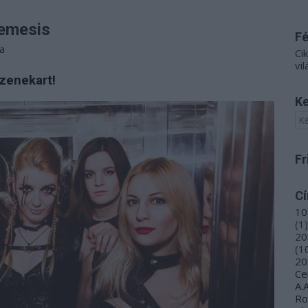
Nemesis
F
a
Ci
vil
zenekart!
Ke
Fr
C
10
(
1
)
20
(
1
20
Ce
A.
R