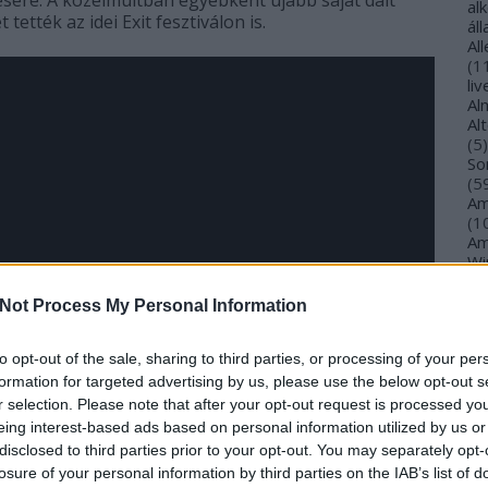
ésére. A közelmúltban egyébként újabb saját dalt
al
tették az idei Exit fesztiválon is.
ál
Al
(
1
li
Al
Al
(
5
)
So
(
5
Am
(
1
Am
Wi
(
1
)
An
Not Process My Personal Information
Ol
An
An
to opt-out of the sale, sharing to third parties, or processing of your per
Na
formation for targeted advertising by us, please use the below opt-out s
an
r selection. Please note that after your opt-out request is processed y
An
eing interest-based ads based on personal information utilized by us or
Br
disclosed to third parties prior to your opt-out. You may separately opt-
An
losure of your personal information by third parties on the IAB’s list of
Gi