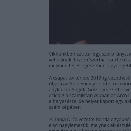
Cikkünkben ezúttal egy szerb lánycsa
veteránok, hiszen Szerbia-szerte ők a
melyben teljes egészében a gyengéb
A csapat története 2013-ig vezethető
útjára az Arch Enemy ihlette formáci
egykoron Angela Gossow vezette svéd 
ezidáig a számlistán csupán az Arch 
elhelyezésre, de helyet kapott egy ak
szám képében.
.A Sanja Drča vezette banda egyébké
első nagylemezük, melynek elkészülé