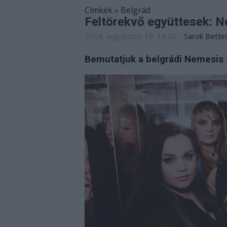
Címkék
»
Belgrád
Feltörekvő együttesek: 
2018. augusztus 18. 18:20
-
Sarok Bettin
Bemutatjuk a belgrádi Nemesis 