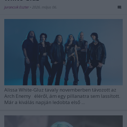
Jurancsik Eszter
•
2026. május 06.
Alissa White-Gluz
tavaly novemberben távozott az
Arch Enemy
éléről, ám egy pillanatra sem lassított.
Már a kiválás napján ledobta első ...