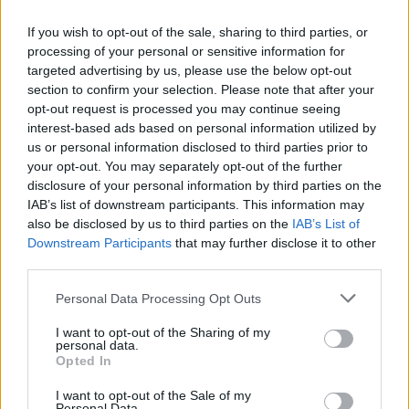
If you wish to opt-out of the sale, sharing to third parties, or
processing of your personal or sensitive information for
targeted advertising by us, please use the below opt-out
section to confirm your selection. Please note that after your
opt-out request is processed you may continue seeing
Így lett a DragonForce tagja Alissa
interest-based ads based on personal information utilized by
White-Gluz
us or personal information disclosed to third parties prior to
your opt-out. You may separately opt-out of the further
Jurancsik Eszter
•
2026. május 28.
disclosure of your personal information by third parties on the
IAB’s list of downstream participants. This information may
also be disclosed by us to third parties on the
IAB’s List of
Downstream Participants
that may further disclose it to other
third parties.
Please note that this website/app uses one or more Google
Personal Data Processing Opt Outs
services and may gather and store information including but
not limited to your visit or usage behaviour. You may click to
I want to opt-out of the Sharing of my
personal data.
grant or deny consent to Google and its third-party tags to
Opted In
use your data for below specified purposes in below Google
consent section.
I want to opt-out of the Sale of my
Personal Data.