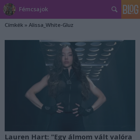
Fémcsajok
Címkék
»
Alissa_White-Gluz
Lauren Hart: "Egy álmom vált valóra