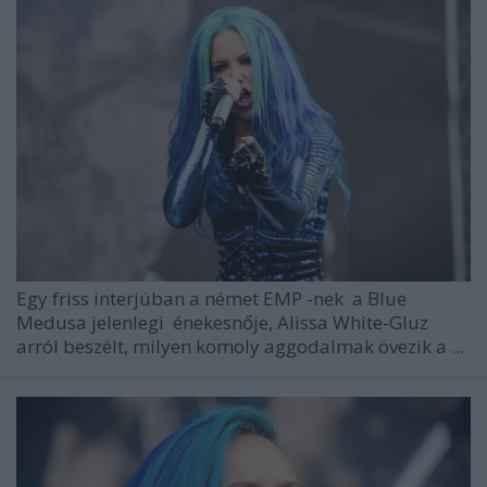
Egy friss interjúban a német
EMP
-nek
a
Blue
Medusa
jelenlegi
énekesnője,
Alissa White-Gluz
arról beszélt, milyen komoly aggodalmak övezik a ...