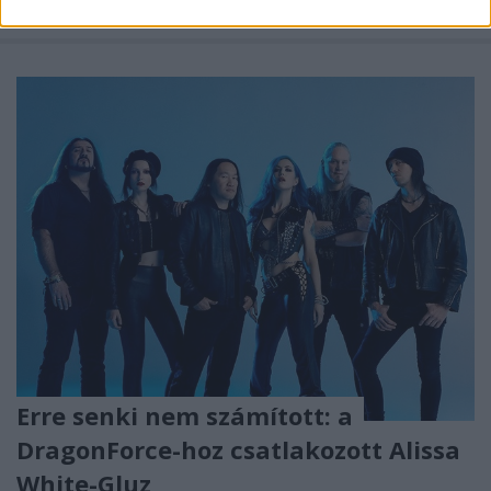
megjelenésévé vált, az egykori
Arch Enemy
- és ...
Erre senki nem számított: a
DragonForce-hoz csatlakozott Alissa
White-Gluz