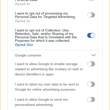
Opted In
I want to opt-out of processing my
Personal Data for Targeted Advertising.
Alissa White-Gluz
a napokban egy friss interjúban
Opted In
beszélt arról, hogyan lett a
DragonForce
énekese, és
hogy ebben milyen szerepe volt a zenekarral ...
I want to opt-out of Collection, Use,
Retention, Sale, and/or Sharing of my
Personal Data that Is Unrelated with the
Purposes for which it was collected.
Opted Out
Google consents
I want to allow Google to enable storage
related to advertising like cookies on web or
device identifiers in apps.
I want to allow my user data to be sent to
Google for online advertising purposes.
I want to allow Google to send me
personalized advertising.