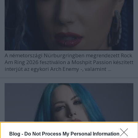
A németországi Nürburgringben megrendezett
Rock
Am Ring 2026
fesztiválon a
Moshpit Passion
készített
interjút az egykori
Arch Enemy
-, valamint ...
Blog -
Do Not Process My Personal Information