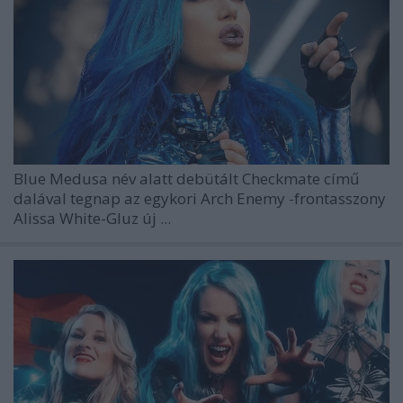
Blue Medusa
név alatt debütált
Checkmate
című
dalával tegnap az egykori
Arch Enemy
-frontasszony
Alissa White-Gluz
új ...