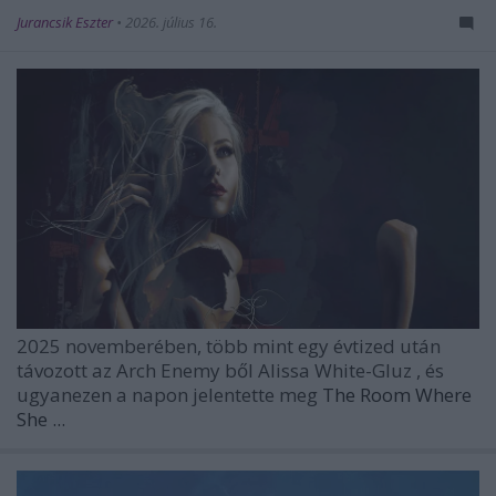
Jurancsik Eszter
•
2026. július 16.
2025 novemberében, több mint egy évtized után
távozott az
Arch Enemy
ből
Alissa White-Gluz
, és
ugyanezen a napon jelentette meg
The Room Where
She ...