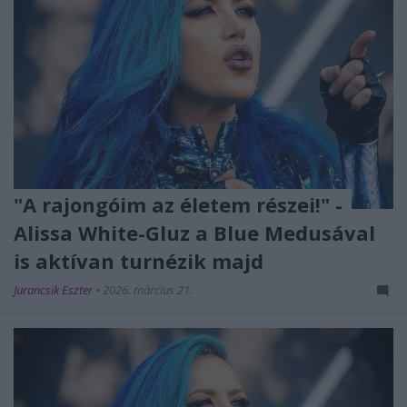
"A rajongóim az életem részei!" -
Alissa White-Gluz a Blue Medusával
is aktívan turnézik majd
Jurancsik Eszter
•
2026. március 21.