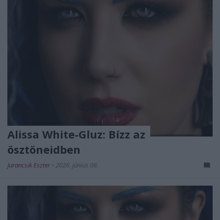
Alissa White-Gluz: Bízz az
ösztöneidben
Jurancsik Eszter
•
2026. június 08.