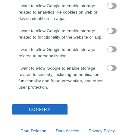
Klippremier: Blue Medusa - Flying
I want to allow Google to enable storage
related to analytics like cookies on web or
Monkey
device identifiers in apps.
Jurancsik Eszter
•
2026. május 15.
I want to allow Google to enable storage
related to functionality of the website or app.
I want to allow Google to enable storage
related to personalization.
I want to allow Google to enable storage
related to security, including authentication
functionality and fraud prevention, and other
user protection.
CONFIRM
A
Checkmate
áttörő sikere után, amely rövid idő
alatt az év egyik leglelkesebben fogadott metal-
Data Deletion
Data Access
Privacy Policy