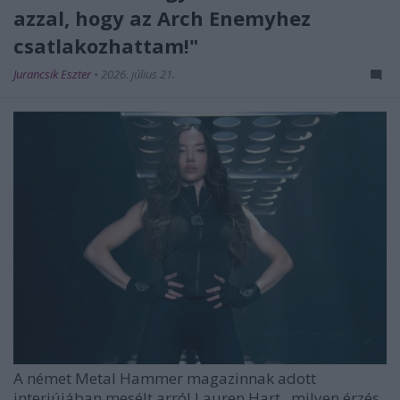
azzal, hogy az Arch Enemyhez
csatlakozhattam!"
Jurancsik Eszter
•
2026. július 21.
A német
Metal Hammer
magazinnak adott
interjújában mesélt arról
Lauren Hart
, milyen érzés