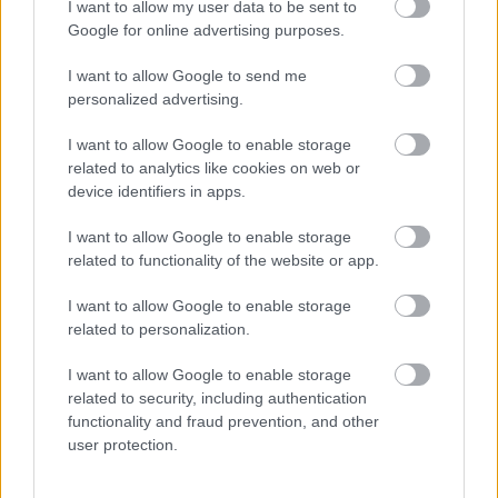
I want to allow my user data to be sent to
Google for online advertising purposes.
I want to allow Google to send me
personalized advertising.
I want to allow Google to enable storage
related to analytics like cookies on web or
Súlyos betegséggel küzd a Lacrimosa
device identifiers in apps.
énekesnője - műtét vár Anne
I want to allow Google to enable storage
Nurmira
related to functionality of the website or app.
Jurancsik Eszter
•
2026. február 23.
I want to allow Google to enable storage
related to personalization.
I want to allow Google to enable storage
related to security, including authentication
functionality and fraud prevention, and other
user protection.