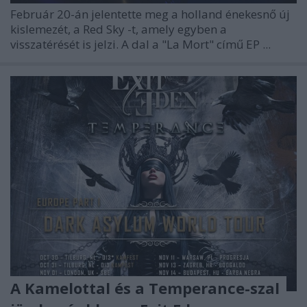
Február 20-án jelentette meg a holland énekesnő új
kislemezét, a
Red Sky
-t, amely egyben a
visszatérését is jelzi. A dal a "La Mort" című EP ...
A Kamelottal és a Temperance-szal