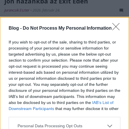
jön hazánkba az Exit Eden
Jurancsik Eszter
•
2026. február 24.
Blog -
Do Not Process My Personal Information
If you wish to opt-out of the sale, sharing to third parties, or
processing of your personal or sensitive information for
targeted advertising by us, please use the below opt-out
section to confirm your selection. Please note that after your
opt-out request is processed you may continue seeing
interest-based ads based on personal information utilized by
us or personal information disclosed to third parties prior to
your opt-out. You may separately opt-out of the further
disclosure of your personal information by third parties on the
IAB’s list of downstream participants. This information may
also be disclosed by us to third parties on the
IAB’s List of
Downstream Participants
that may further disclose it to other
third parties.
Please note that this website/app uses one or more Google
Personal Data Processing Opt Outs