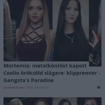
Mortemia: metalköntöst kapott
Coolio örökzöld slágere: klippremier -
Gangsta's Paradise
Jurancsik Eszter
•
2026. február 27.