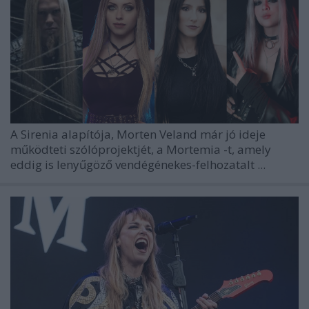
A
Sirenia
alapítója,
Morten Veland
már jó ideje
működteti szólóprojektjét, a
Mortemia
-t, amely
eddig is lenyűgöző vendégénekes-felhozatalt ...