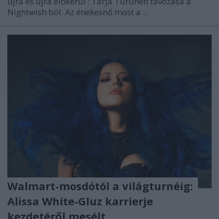
újra és újra előkerül
: Tarja Turunen
távozása a
Nightwish
ból. Az énekesnő most a ...
Walmart-mosdótól a világturnéig:
Alissa White-Gluz karrierje
kezdetéről mesélt