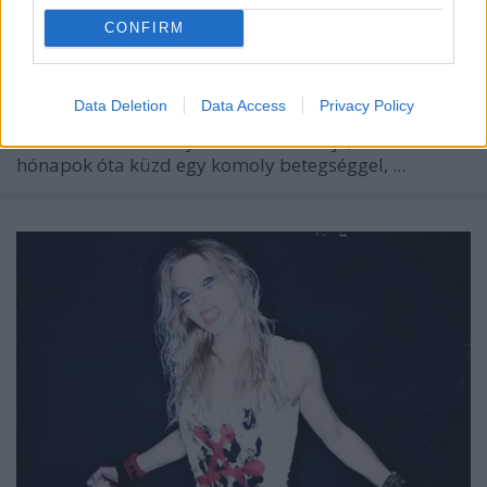
CONFIRM
Data Deletion
Data Access
Privacy Policy
A gothic metal szcéna egyik legismertebb művésze,
a
Lacrimosa
billentyűse és énekesnője,
Anne Nurmi
hónapok óta küzd egy komoly betegséggel, ...