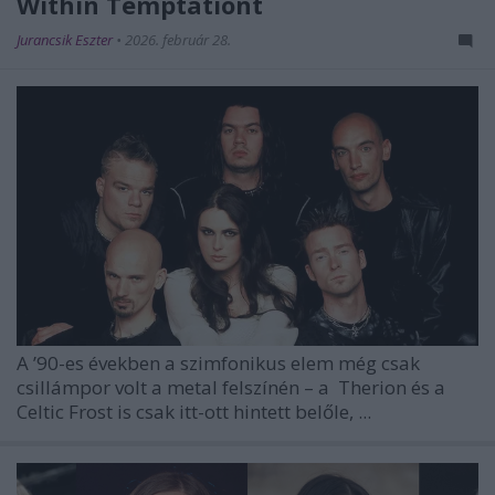
Within Temptationt
Jurancsik Eszter
•
2026. február 28.
A ’90-es években a szimfonikus elem még csak
csillámpor volt a metal felszínén – a
Therion
és a
Celtic Frost
is csak itt-ott hintett belőle, ...