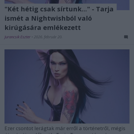
"Két hétig csak sírtunk..." - Tarja
ismét a Nightwishból való
kirúgására emlékezett
Jurancsik Eszter
•
2026. február 20.
Ezer csontot lerágtak már erről a történetről, mégis