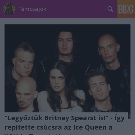
Fémcsajok
"Legyőztük Britney Spearst is!" - Így
repítette csúcsra az Ice Queen a