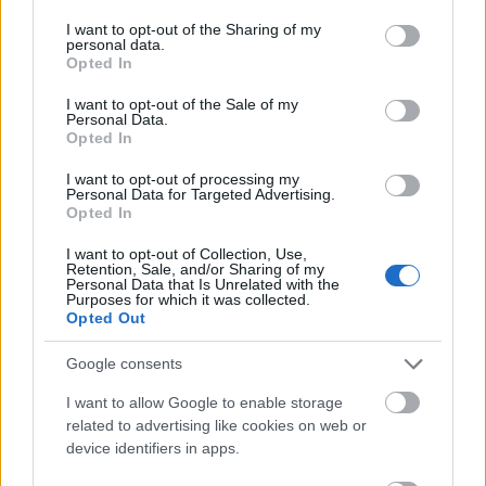
services and may gather and store information including but
not limited to your visit or usage behaviour. You may click to
I want to opt-out of the Sharing of my
personal data.
grant or deny consent to Google and its third-party tags to
Opted In
use your data for below specified purposes in below Google
consent section.
I want to opt-out of the Sale of my
Personal Data.
Opted In
I want to opt-out of processing my
Personal Data for Targeted Advertising.
Opted In
A
Kamelot
bejelentette az őszi európai turnéját,
amelynek egyik kiemelt állomása 2026. november
I want to opt-out of Collection, Use,
Retention, Sale, and/or Sharing of my
14-én lesz, a budapesti
Barba Negra
falai között. ...
Personal Data that Is Unrelated with the
Purposes for which it was collected.
Opted Out
Google consents
I want to allow Google to enable storage
related to advertising like cookies on web or
device identifiers in apps.