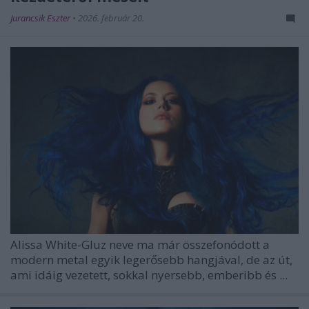
Jurancsik Eszter
•
2026. február 20.
Alissa White-Gluz
neve ma már összefonódott a
modern metal egyik legerősebb hangjával, de az út,
ami idáig vezetett, sokkal nyersebb, emberibb és ...