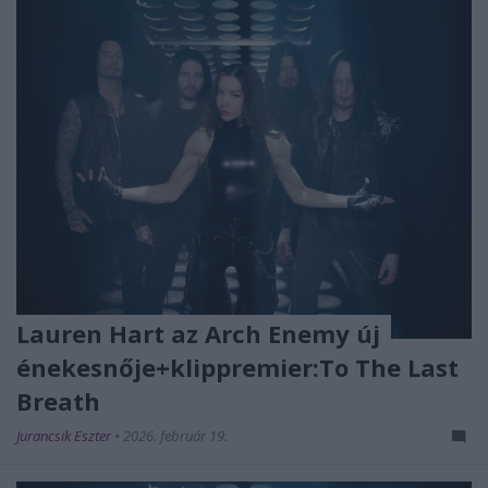
Lauren Hart az Arch Enemy új
énekesnője+klippremier:To The Last
Breath
Jurancsik Eszter
•
2026. február 19.