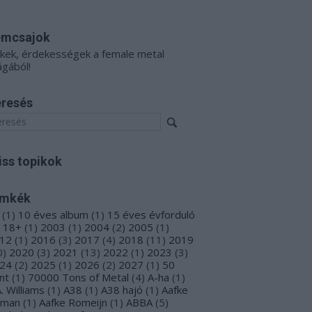
émcsajok
kkek, érdekességek a female metal
ágából!
resés
iss topikok
ímkék
(
1
)
10 éves album
(
1
)
15 éves évforduló
18+
(
1
)
2003
(
1
)
2004
(
2
)
2005
(
1
)
12
(
1
)
2016
(
3
)
2017
(
4
)
2018
(
11
)
2019
0
)
2020
(
3
)
2021
(
13
)
2022
(
1
)
2023
(
3
)
24
(
2
)
2025
(
1
)
2026
(
2
)
2027
(
1
)
50
nt
(
1
)
70000 Tons of Metal
(
4
)
A-ha
(
1
)
A. Williams
(
1
)
A38
(
1
)
A38 hajó
(
1
)
Aafke
oman
(
1
)
Aafke Romeijn
(
1
)
ABBA
(
5
)