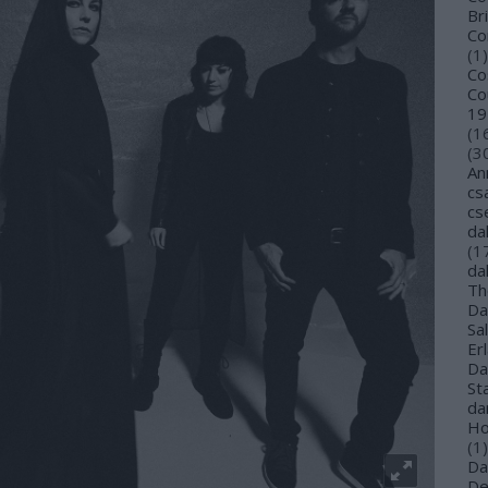
Bri
Co
(
1
)
Co
Co
19
(
1
(
3
An
cs
cs
da
(
1
da
Th
Da
Sa
Er
Da
St
da
Ho
(
1
)
Da
De