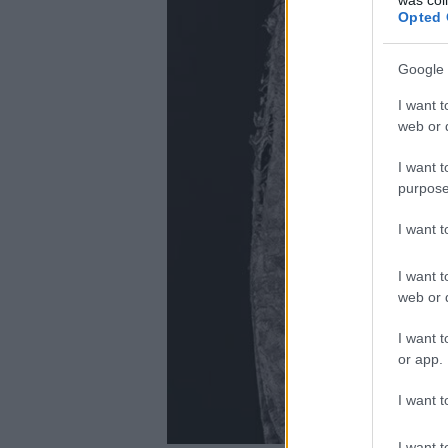
Opted 
Google 
I want t
web or d
I want t
purpose
I want 
I want t
web or d
I want t
or app.
I want t
I want t