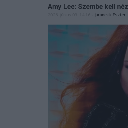
Amy Lee: Szembe kell néz
2026. június 03. 14:16
-
Jurancsik Eszter