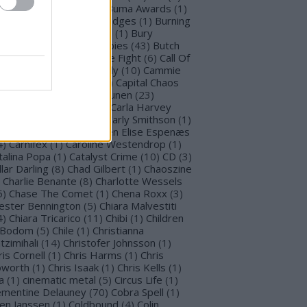
llet for M Valentine
(
1
)
Buma Awards
(
1
)
mblefoot
(
1
)
Burning Bridges
(
1
)
Burning
tches
(
30
)
Burton C. Bell
(
1
)
Bury
morrow
(
1
)
Butcher Babies
(
43
)
Butch
g
(
2
)
Cadaveria
(
16
)
Cage Fight
(
6
)
Call Of
stiny
(
1
)
Cammie Beverly
(
10
)
Cammie
lbert
(
12
)
Cape Town
(
1
)
Capital Chaos
(
1
)
Capri
(
1
)
Capri Virkkunen
(
23
)
rcass
(
1
)
Carín León
(
1
)
Carla Harvey
3
)
Carline Van Roos
(
1
)
Carly Smithson
(
1
)
rl Gustav Jung
(
1
)
Carmen Elise Espenæs
4
)
Carnifex
(
1
)
Caroline Westendrop
(
1
)
talina Popa
(
1
)
Catalyst Crime
(
10
)
CD
(
3
)
llar Darling
(
8
)
Chad Gilbert
(
1
)
Chaoszine
Charlie Benante
(
8
)
Charlotte Wessels
5
)
Chase The Comet
(
1
)
Chena Roxx
(
3
)
ester Bennington
(
5
)
Chiara Malvestiti
4
)
Chiara Tricarico
(
11
)
Chibi
(
1
)
Children
 Bodom
(
5
)
Chile
(
1
)
Christianna
tzimihali
(
14
)
Christofer Johnsson
(
1
)
ris Cornell
(
1
)
Chris Harms
(
1
)
Chris
worth
(
1
)
Chris Isaak
(
1
)
Chris Kells
(
1
)
a
(
1
)
cinematic metal
(
5
)
Circus Life
(
1
)
émentine Delauney
(
70
)
Cobra Spell
(
1
)
en Janssen
(
1
)
Coldbound
(
4
)
Colin