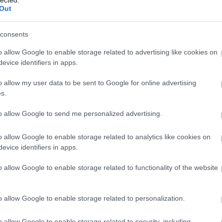
Ba
Out
(
1
)
Be
Be
consents
be
Be
o allow Google to enable storage related to advertising like cookies on
al
evice identifiers in apps.
be
Th
o allow my user data to be sent to Google for online advertising
Bi
s.
za
(
1
)
(
1
)
to allow Google to send me personalized advertising.
Bl
ma
o allow Google to enable storage related to analytics like cookies on
Bl
Bl
evice identifiers in apps.
Bl
Bo
o allow Google to enable storage related to functionality of the website
(
7
Br
Br
o allow Google to enable storage related to personalization.
Br
(
2
)
Ar
o allow Google to enable storage related to security, including