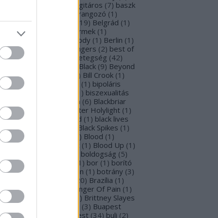
rba Negra
(
48
)
basszusgitáros
(
7
)
baszk
Battle Beast
(
46
)
beharangozó
(
1
)
hemoth
(
1
)
bejelentés
(
19
)
Belgrád
(
1
)
lla Perron
(
3
)
belső gyermek
(
1
)
mutatkozás
(
1
)
Ben Moody
(
1
)
Berlin
(
1
)
snyő Gabi
(
6
)
Beste Zangers
(
2
)
best of
bum
(
1
)
beszámoló
(
1
)
betegség
(
42
)
tekintő
(
3
)
Beyond The Black
(
9
)
Beyond
e Matrix
(
2
)
Billboard
(
2
)
Bill Crook
(
1
)
nder Laura
(
4
)
biográfiák
(
1
)
bipoláris
var
(
1
)
Bíró Tóth Anita
(
1
)
biszexualitás
Björk
(
1
)
Blabbermouth
(
6
)
Blackbriar
Blackguard
(
1
)
Blackwater Holylight
(
1
)
ack Anima
(
15
)
Black Gold
(
1
)
black lives
tter
(
1
)
black metal
(
2
)
Black Spikes
(
1
)
ack X-mas
(
2
)
BLIND8
(
2
)
Blood
(
1
)
oodstock
(
2
)
Blood Blast
(
1
)
Blood Up
(
1
)
ue Medusa
(
9
)
bluray
(
1
)
boldogság
(
5
)
logna
(
1
)
Bonnie Tyler
(
1
)
bor
(
1
)
borító
0
)
borítókép
(
1
)
Bosorkun
(
1
)
botrány
(
3
)
avo magazin
(
1
)
brazil
(
20
)
Brazília
(
1
)
eak In
(
1
)
Bridear
(
1
)
Bringer Of Pain
(
1
)
ing Me To Life
(
2
)
brit
(
2
)
Brittney Slayes
Brno
(
1
)
Brooke Colucci
(
3
)
Buapest
éna
(
2
)
búcsú
(
2
)
Budapest
(
34
)
buli
(
2
)