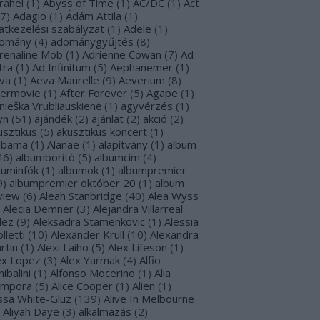
rahel
(
1
)
Abyss of Time
(
1
)
AC/DC
(
1
)
Act
7
)
Adagio
(
1
)
Ádám Attila
(
1
)
atkezelési szabályzat
(
1
)
Adele
(
1
)
omány
(
4
)
adománygyűjtés
(
8
)
renaline Mob
(
1
)
Adrienne Cowan
(
7
)
Ad
tra
(
1
)
Ad Infinitum
(
5
)
Aephanemer
(
1
)
va
(
1
)
Aeva Maurelle
(
9
)
Aeverium
(
8
)
termovie
(
1
)
After Forever
(
5
)
Agape
(
1
)
nieška Vrubliauskienė
(
1
)
agyvérzés
(
1
)
yn
(
51
)
ajándék
(
2
)
ajánlat
(
2
)
akció
(
2
)
usztikus
(
5
)
akusztikus koncert
(
1
)
abama
(
1
)
Alanae
(
1
)
alapítvány
(
1
)
album
46
)
albumborító
(
5
)
albumcím
(
4
)
buminfók
(
1
)
albumok
(
1
)
albumpremier
9
)
albumpremier október 20
(
1
)
album
view
(
6
)
Aleah Stanbridge
(
40
)
Alea Wyss
Alecia Demner
(
3
)
Alejandra Villarreal
lez
(
9
)
Aleksadra Stamenkovic
(
1
)
Alessia
lletti
(
10
)
Alexander Krull
(
10
)
Alexandra
rtin
(
1
)
Alexi Laiho
(
5
)
Alex Lifeson
(
1
)
ex Lopez
(
3
)
Alex Yarmak
(
4
)
Alfio
ibalini
(
1
)
Alfonso Mocerino
(
1
)
Alia
mpora
(
5
)
Alice Cooper
(
1
)
Alien
(
1
)
issa White-Gluz
(
139
)
Alive In Melbourne
Aliyah Daye
(
3
)
alkalmazás
(
2
)