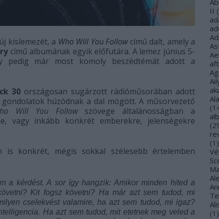
Ab
II
(
ad
ad
Ad
j kislemezét, a
Who Will You Follow
című dalt, amely a
As
ry
című albumának egyik előfutára. A lemez június 5-
Ae
ny pedig már most komoly beszédtémát adott a
af
Ag
Ail
ak
ck 30
országosan sugárzott rádióműsorában adott
Al
yen gondolatok húzódnak a dal mögött. A műsorvezető
(
1
o Will You Follow
szövege általánosságban a
al
l-e, vagy inkább konkrét emberekre, jelenségekre
(
2
re
(
1
)
 is konkrét, mégis sokkal szélesebb értelemben
Vé
Sco
Ma
Al
m a kérdést. A sor így hangzik: Amikor minden hited a
Ann
 követni? Kit fogsz követni? Ha már azt sem tudod, mi
Te
ilyen cselekvést valamire, ha azt sem tudod, mi igaz?
Al
telligencia. Ha azt sem tudod, mit etetnek meg veled a
(
1
)