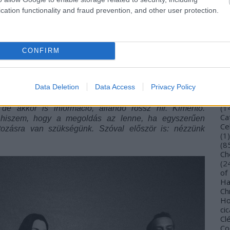
Bu
cation functionality and fraud prevention, and other user protection.
Bu
alamit. De mit tehetünk? Azt hiszem, én is feltettem
Wi
ttam: nos, énekes vagyok, és az emberek figyelnek arra,
To
hogy személyesen azzal tölteném az időmet, hogy
Vi
posztot, aztán minden energiámat felemészti, hogy
CONFIRM
De
belém állnak, miért ne csinálnám inkább azt, amihez a
Gi
 bele a reményemet, a szeretetemet, a haragomat és
TV
 összehozhat minket, a zenébe? És talán így mélyebb
Ca
Data Deletion
Data Access
Privacy Policy
és azokra, akik rávilágítanak az igaz dolgokra. Erre
(
4
egy olyan szintje ennek, hogy egyszerűen túl sok az
Ca
(
1
de akkor is információ, állandó rossz hír. Kimerítő.
Ca
m hiszem, hogy a megoldás az lenne, ha egyszerűen
Ce
tozásra van szükségünk. Szóval először is: nézzünk
(
1
)
(
8
Ch
(
2
of
Ha
Ch
Ho
cic
Cl
Co