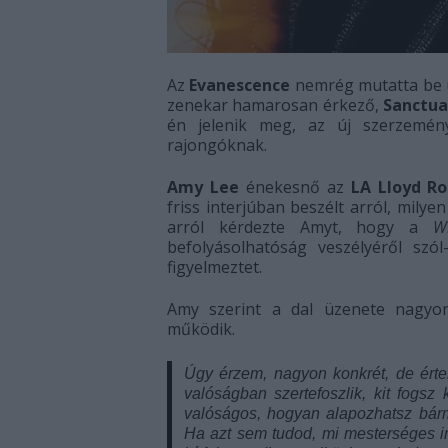
Az
Evanescence
nemrég mutatta be ú
zenekar hamarosan érkező,
Sanctua
én jelenik meg, az új szerzemé
rajongóknak.
Amy Lee
énekesnő az
LA Lloyd Ro
friss interjúban beszélt arról, mil
arról kérdezte Amyt, hogy a
Wh
befolyásolhatóság veszélyéről szó
figyelmeztet.
Amy szerint a dal üzenete nagyon
működik.
Úgy érzem, nagyon konkrét, de érte
valóságban szertefoszlik, kit fogsz
valóságos, hogyan alapozhatsz bárm
Ha azt sem tudod, mi mesterséges in