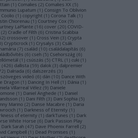
ttain
(
1
)
Comalies
(
2
)
Comalies XX
(
5
)
mmunio Lupatum
(
1
)
Consign To Oblivion
Coolio
(
1
)
copyright
(
1
)
Corona Talk
(
1
)
stin Chiorenau
(
1
)
Courtney Cox
(
9
)
urtney LaPlante
(
16
)
cover
(
20
)
COVID-
(
2
)
Cradle of Filth
(
6
)
Cristina Scabbia
62
)
crossover
(
1
)
Cross Vein
(
3
)
Crypta
0
)
Crypticrock
(
1
)
Crysalys
(
3
)
Csák
namária
(
7
)
család
(
10
)
családalapítás
(
6
)
aládbővítés
(
6
)
cseh
(
5
)
Csehország
(
6
)
ellómetál
(
1
)
csúszás
(
5
)
CTRL
(
1
)
cuki
(
1
)
l
(
426
)
dallista
(
59
)
dalok
(
3
)
dalpremier
72
)
Dalriada
(
6
)
dalszerzés
(
3
)
lszöveges videó
(
6
)
dán
(
10
)
Dance With
e Dragon
(
1
)
Dancing In Hell
(
1
)
Dánia
(
1
)
niela Villarreal Vélez
(
9
)
Daniele
lomone
(
1
)
Daniel Änghede
(
1
)
Daniel
landsson
(
1
)
Dani Filth
(
3
)
Dani Sophia
(
5
)
nny Marino
(
2
)
Danse Macabre
(
1
)
Daria
avrocich
(
1
)
Darkness of Eternity
(
1
)
rkness of eternity
(
1
)
darkTunes
(
1
)
Dark
rse White Horse
(
6
)
Dark Passion Play
Dark Sarah
(
47
)
Dave Phoenix Farrell
(
2
)
vid Campbell
(
1
)
Dead Promises
(
1
)
ad Venus
(
1
)
Dear Mother
(
2
)
deathcore