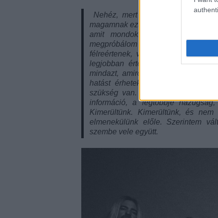
authenti
Nehéz, mert az ember tenni akar v
magamnak ezt a kérdést. És arra juto
amit mondok. Szóval ahelyett, 
megpróbálom megírni a tökéletes 
félreértenek, vagy bármi történik, 
legjobban értek? Miért ne tenném
mindazt, amiről azt remélem, hogy
hatást érhetek el. Semmi árnyékvet
szükség van. De határozottan van 
információ, a legtöbbje hazugság, 
Kimerültünk. Kimerültünk, és ne
elmenekülünk előle. Szerintem vál
szembe vele együtt.