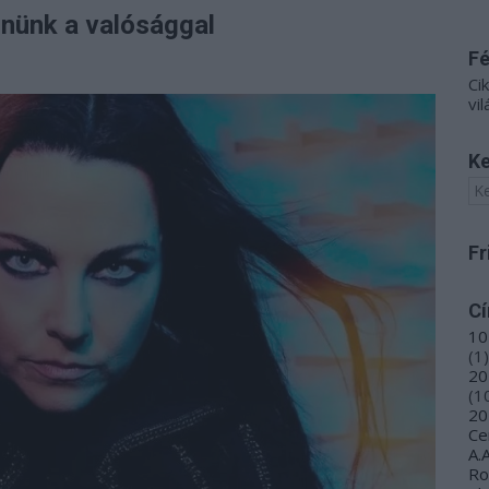
nünk a valósággal
F
Ci
vil
Ke
Fr
C
10
(
1
)
20
(
1
20
Ce
A.
R