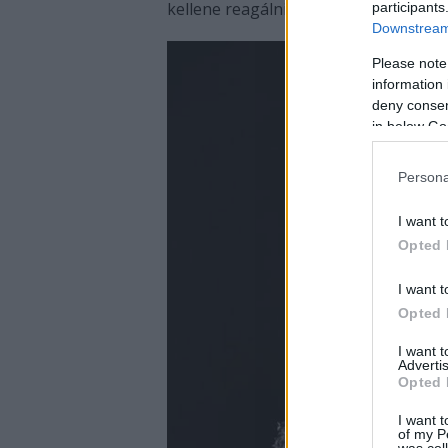
kellene reagálnia.
participants
Downstream 
Please note
information 
deny consent
in below Go
Persona
I want t
Opted 
I want t
Opted 
I want 
Advertis
Opted 
I want t
of my P
was col