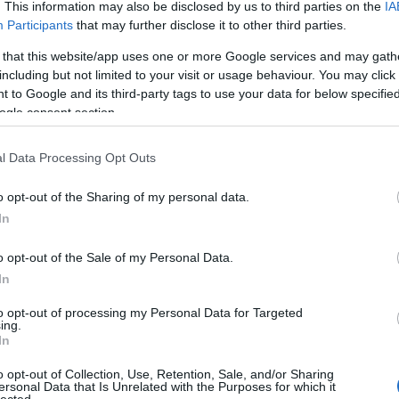
An
. This information may also be disclosed by us to third parties on the
IA
An
Participants
that may further disclose it to other third parties.
An
An
 that this website/app uses one or more Google services and may gath
Em
including but not limited to your visit or usage behaviour. You may click 
Ap
 to Google and its third-party tags to use your data for below specifi
ar
ogle consent section.
Ae
Ar
Ko
l Data Processing Opt Outs
árl
As
o opt-out of the Sharing of my personal data.
As
(
1
In
At
au
o opt-out of the Sale of my Personal Data.
Au
Ay
In
le
Ny
to opt-out of processing my Personal Data for Targeted
ing.
Ph
In
bá
He
o opt-out of Collection, Use, Retention, Sale, and/or Sharing
Ba
ersonal Data that Is Unrelated with the Purposes for which it
ba
lected.