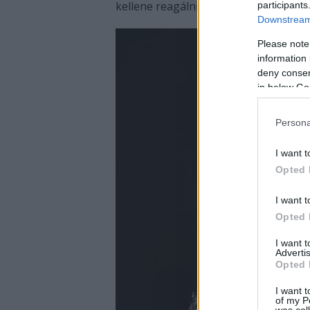
kellene reagálnia.
participants
Downstream 
Please note
information 
deny consent
in below Go
Persona
I want t
Opted 
I want t
Opted 
I want 
Advertis
Opted 
I want t
of my P
was col