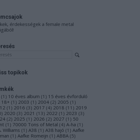
émcsajok
kkek, érdekességek a female metal
ágából!
resés
iss topikok
ímkék
(
1
)
10 éves album
(
1
)
15 éves évforduló
18+
(
1
)
2003
(
1
)
2004
(
2
)
2005
(
1
)
12
(
1
)
2016
(
3
)
2017
(
4
)
2018
(
11
)
2019
0
)
2020
(
3
)
2021
(
13
)
2022
(
1
)
2023
(
3
)
24
(
2
)
2025
(
1
)
2026
(
2
)
2027
(
1
)
50
nt
(
1
)
70000 Tons of Metal
(
4
)
A-ha
(
1
)
A. Williams
(
1
)
A38
(
1
)
A38 hajó
(
1
)
Aafke
oman
(
1
)
Aafke Romeijn
(
1
)
ABBA
(
5
)