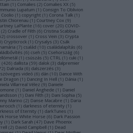
ttain
(
1
)
Comalies
(
2
)
Comalies XX
(
5
)
mmunio Lupatum
(
1
)
Consign To Oblivion
Coolio
(
1
)
copyright
(
1
)
Corona Talk
(
1
)
stin Chiorenau
(
1
)
Courtney Cox
(
9
)
urtney LaPlante
(
16
)
cover
(
20
)
COVID-
(
2
)
Cradle of Filth
(
6
)
Cristina Scabbia
62
)
crossover
(
1
)
Cross Vein
(
3
)
Crypta
0
)
Crypticrock
(
1
)
Crysalys
(
3
)
Csák
namária
(
7
)
család
(
10
)
családalapítás
(
6
)
aládbővítés
(
6
)
cseh
(
5
)
Csehország
(
6
)
ellómetál
(
1
)
csúszás
(
5
)
CTRL
(
1
)
cuki
(
1
)
l
(
426
)
dallista
(
59
)
dalok
(
3
)
dalpremier
72
)
Dalriada
(
6
)
dalszerzés
(
3
)
lszöveges videó
(
6
)
dán
(
10
)
Dance With
e Dragon
(
1
)
Dancing In Hell
(
1
)
Dánia
(
1
)
niela Villarreal Vélez
(
9
)
Daniele
lomone
(
1
)
Daniel Änghede
(
1
)
Daniel
landsson
(
1
)
Dani Filth
(
3
)
Dani Sophia
(
5
)
nny Marino
(
2
)
Danse Macabre
(
1
)
Daria
avrocich
(
1
)
darkness of eternity
(
1
)
rkness of Eternity
(
1
)
darkTunes
(
1
)
rk Horse White Horse
(
6
)
Dark Passion
ay
(
1
)
Dark Sarah
(
47
)
Dave Phoenix
rell
(
2
)
David Campbell
(
1
)
Dead
omises
(
1
)
Dead Venus
(
1
)
Dear Mother