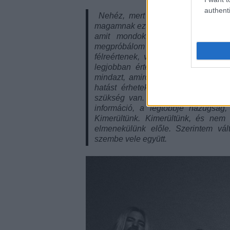
authenti
Nehéz, mert az ember tenni akar v
magamnak ezt a kérdést. És arra juto
amit mondok. Szóval ahelyett, 
megpróbálom megírni a tökéletes 
félreértenek, vagy bármi történik, 
legjobban értek? Miért ne tenném
mindazt, amiről azt remélem, hogy
hatást érhetek el. Semmi árnyékvet
szükség van. De határozottan van 
információ, a legtöbbje hazugság, 
Kimerültünk. Kimerültünk, és ne
elmenekülünk előle. Szerintem vál
szembe vele együtt.