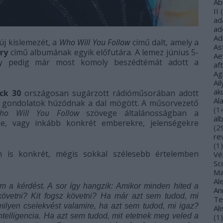
Ab
II
(
ad
ad
Ad
j kislemezét, a
Who Will You Follow
című dalt, amely a
As
ry
című albumának egyik előfutára. A lemez június 5-
Ae
ny pedig már most komoly beszédtémát adott a
af
Ag
Ail
ak
ck 30
országosan sugárzott rádióműsorában adott
Al
yen gondolatok húzódnak a dal mögött. A műsorvezető
(
1
o Will You Follow
szövege általánosságban a
al
l-e, vagy inkább konkrét emberekre, jelenségekre
(
2
re
(
1
)
 is konkrét, mégis sokkal szélesebb értelemben
Vé
Sco
Ma
Al
m a kérdést. A sor így hangzik: Amikor minden hited a
Ann
 követni? Kit fogsz követni? Ha már azt sem tudod, mi
Te
ilyen cselekvést valamire, ha azt sem tudod, mi igaz?
Al
telligencia. Ha azt sem tudod, mit etetnek meg veled a
(
1
)