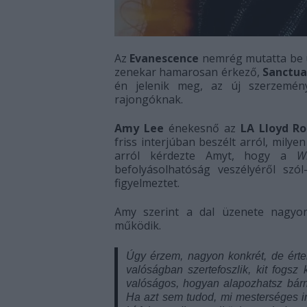
Az
Evanescence
nemrég mutatta be ú
zenekar hamarosan érkező,
Sanctua
én jelenik meg, az új szerzemé
rajongóknak.
Amy Lee
énekesnő az
LA Lloyd Ro
friss interjúban beszélt arról, mil
arról kérdezte Amyt, hogy a
Wh
befolyásolhatóság veszélyéről szó
figyelmeztet.
Amy szerint a dal üzenete nagyon
működik.
Úgy érzem, nagyon konkrét, de érte
valóságban szertefoszlik, kit fogsz
valóságos, hogyan alapozhatsz bárm
Ha azt sem tudod, mi mesterséges in