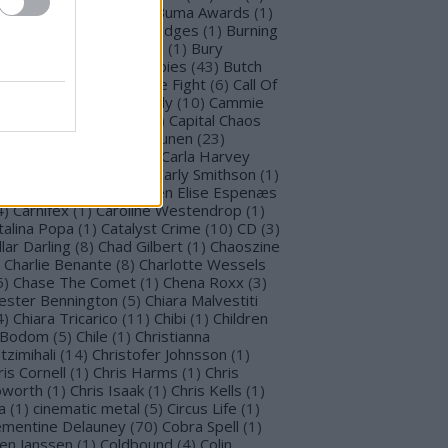
llet for M Valentine
(
1
)
Buma Awards
(
1
)
mblefoot
(
1
)
Burning Bridges
(
1
)
Burning
tches
(
30
)
Burton C. Bell
(
1
)
Bury
morrow
(
1
)
Butcher Babies
(
43
)
Butch
g
(
2
)
Cadaveria
(
16
)
Cage Fight
(
6
)
Call Of
stiny
(
1
)
Cammie Beverly
(
10
)
Cammie
lbert
(
12
)
Cape Town
(
1
)
Capital Chaos
(
1
)
Capri
(
1
)
Capri Virkkunen
(
23
)
rcass
(
1
)
Carín León
(
1
)
Carla Harvey
3
)
Carline Van Roos
(
1
)
Carly Smithson
(
1
)
rl Gustav Jung
(
1
)
Carmen Elise Espenæs
4
)
Carnifex
(
1
)
Caroline Westendrop
(
1
)
talina Popa
(
1
)
Catalyst Crime
(
10
)
CD
(
3
)
llar Darling
(
8
)
Chad Gilbert
(
1
)
Chaoszine
Charlie Benante
(
8
)
Charlotte Wessels
5
)
Chase The Comet
(
1
)
Chena Roxx
(
3
)
ester Bennington
(
5
)
Chiara Malvestiti
4
)
Chiara Tricarico
(
11
)
Chibi
(
1
)
Children
 Bodom
(
5
)
Chile
(
1
)
Christianna
tzimihali
(
14
)
Christofer Johnsson
(
1
)
ris Cornell
(
1
)
Chris Harms
(
1
)
Chris
worth
(
1
)
Chris Isaak
(
1
)
Chris Kells
(
1
)
a
(
1
)
cinematic metal
(
5
)
Circus Life
(
1
)
émentine Delauney
(
70
)
Cobra Spell
(
1
)
en Janssen
(
1
)
Coldbound
(
4
)
Colin