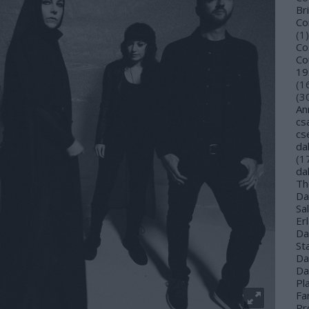
Bri
Co
(
1
)
Co
Co
19
(
1
(
3
An
cs
cs
da
(
1
da
Th
Da
Sa
Er
Da
St
Da
Da
Pl
Far
Pr