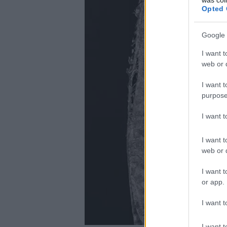
Opted 
Google 
I want t
web or d
I want t
purpose
I want 
I want t
web or d
I want t
or app.
I want t
I want t