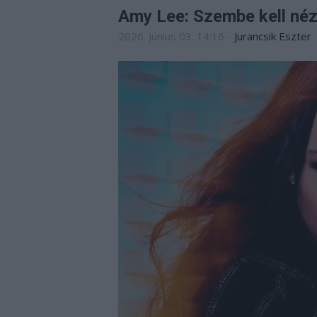
Amy Lee: Szembe kell néz
2026. június 03. 14:16
-
Jurancsik Eszter