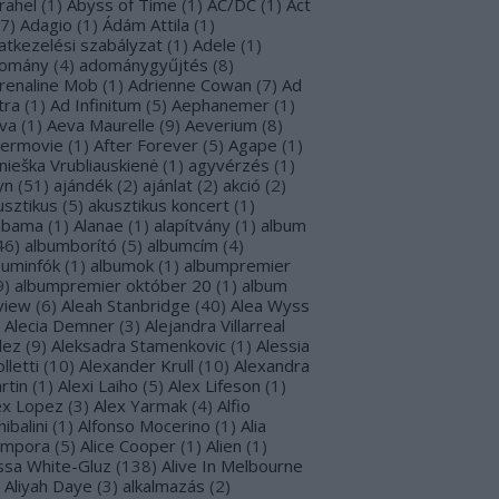
rahel
(
1
)
Abyss of Time
(
1
)
AC/DC
(
1
)
Act
7
)
Adagio
(
1
)
Ádám Attila
(
1
)
atkezelési szabályzat
(
1
)
Adele
(
1
)
omány
(
4
)
adománygyűjtés
(
8
)
renaline Mob
(
1
)
Adrienne Cowan
(
7
)
Ad
tra
(
1
)
Ad Infinitum
(
5
)
Aephanemer
(
1
)
va
(
1
)
Aeva Maurelle
(
9
)
Aeverium
(
8
)
termovie
(
1
)
After Forever
(
5
)
Agape
(
1
)
nieška Vrubliauskienė
(
1
)
agyvérzés
(
1
)
yn
(
51
)
ajándék
(
2
)
ajánlat
(
2
)
akció
(
2
)
usztikus
(
5
)
akusztikus koncert
(
1
)
abama
(
1
)
Alanae
(
1
)
alapítvány
(
1
)
album
46
)
albumborító
(
5
)
albumcím
(
4
)
buminfók
(
1
)
albumok
(
1
)
albumpremier
9
)
albumpremier október 20
(
1
)
album
view
(
6
)
Aleah Stanbridge
(
40
)
Alea Wyss
Alecia Demner
(
3
)
Alejandra Villarreal
lez
(
9
)
Aleksadra Stamenkovic
(
1
)
Alessia
lletti
(
10
)
Alexander Krull
(
10
)
Alexandra
rtin
(
1
)
Alexi Laiho
(
5
)
Alex Lifeson
(
1
)
ex Lopez
(
3
)
Alex Yarmak
(
4
)
Alfio
ibalini
(
1
)
Alfonso Mocerino
(
1
)
Alia
mpora
(
5
)
Alice Cooper
(
1
)
Alien
(
1
)
issa White-Gluz
(
138
)
Alive In Melbourne
Aliyah Daye
(
3
)
alkalmazás
(
2
)