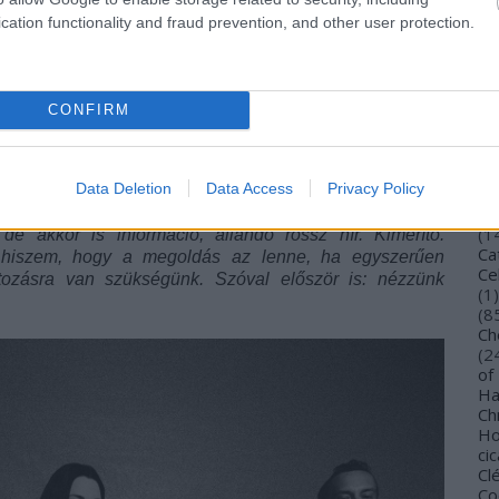
Bu
cation functionality and fraud prevention, and other user protection.
Bu
alamit. De mit tehetünk? Azt hiszem, én is feltettem
Wi
ttam: nos, énekes vagyok, és az emberek figyelnek arra,
To
hogy személyesen azzal tölteném az időmet, hogy
Vi
posztot, aztán minden energiámat felemészti, hogy
CONFIRM
De
belém állnak, miért ne csinálnám inkább azt, amihez a
Gi
 bele a reményemet, a szeretetemet, a haragomat és
TV
 összehozhat minket, a zenébe? És talán így mélyebb
Ca
Data Deletion
Data Access
Privacy Policy
és azokra, akik rávilágítanak az igaz dolgokra. Erre
(
4
egy olyan szintje ennek, hogy egyszerűen túl sok az
Ca
(
1
de akkor is információ, állandó rossz hír. Kimerítő.
Ca
m hiszem, hogy a megoldás az lenne, ha egyszerűen
Ce
tozásra van szükségünk. Szóval először is: nézzünk
(
1
)
(
8
Ch
(
2
of
Ha
Ch
Ho
cic
Cl
Co