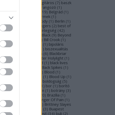
rba Negra
(
48
)
basszusgitáros
(
7
)
baszk
Battle Beast
(
46
)
beharangozó
(
1
)
hemoth
(
1
)
bejelentés
(
19
)
Belgrád
(
1
)
lla Perron
(
3
)
belső gyermek
(
1
)
mutatkozás
(
1
)
Ben Moody
(
1
)
Berlin
(
1
)
snyő Gabi
(
6
)
Beste Zangers
(
2
)
best of
bum
(
1
)
beszámoló
(
1
)
betegség
(
42
)
tekintő
(
3
)
Beyond The Black
(
9
)
Beyond
e Matrix
(
2
)
Billboard
(
2
)
Bill Crook
(
1
)
nder Laura
(
4
)
biográfiák
(
1
)
bipoláris
var
(
1
)
Bíró Tóth Anita
(
1
)
biszexualitás
Björk
(
1
)
Blabbermouth
(
6
)
Blackbriar
Blackguard
(
1
)
Blackwater Holylight
(
1
)
ack Anima
(
15
)
Black Gold
(
1
)
black lives
tter
(
1
)
black metal
(
2
)
Black Spikes
(
1
)
ack X-mas
(
2
)
BLIND8
(
2
)
Blood
(
1
)
oodstock
(
2
)
Blood Blast
(
1
)
Blood Up
(
1
)
ue Medusa
(
8
)
bluray
(
1
)
boldogság
(
5
)
logna
(
1
)
Bonnie Tyler
(
1
)
bor
(
1
)
borító
0
)
borítókép
(
1
)
Bosorkun
(
1
)
botrány
(
3
)
avo magazin
(
1
)
brazil
(
20
)
Brazília
(
1
)
eak In
(
1
)
Bridear
(
1
)
Bringer Of Pain
(
1
)
ing Me To Life
(
2
)
brit
(
2
)
Brittney Slayes
Brno
(
1
)
Brooke Colucci
(
3
)
Buapest
éna
(
2
)
búcsú
(
2
)
Budapest
(
34
)
buli
(
2
)