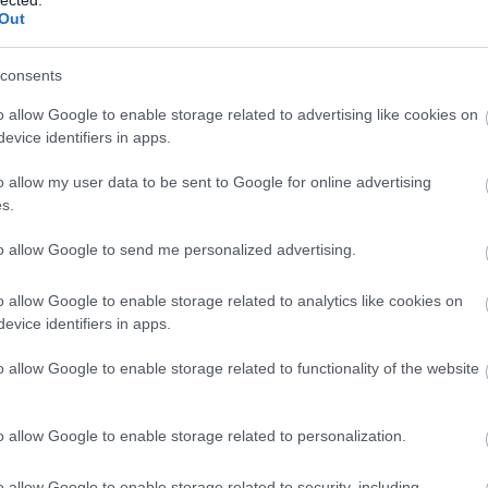
Ba
Out
(
1
)
Be
Be
consents
be
Be
o allow Google to enable storage related to advertising like cookies on
al
evice identifiers in apps.
be
Th
o allow my user data to be sent to Google for online advertising
Bi
s.
za
(
1
)
(
1
)
to allow Google to send me personalized advertising.
Bl
ma
o allow Google to enable storage related to analytics like cookies on
Bl
Bl
evice identifiers in apps.
Bl
Bo
o allow Google to enable storage related to functionality of the website
(
7
Br
Br
o allow Google to enable storage related to personalization.
Br
(
2
)
Ar
o allow Google to enable storage related to security, including