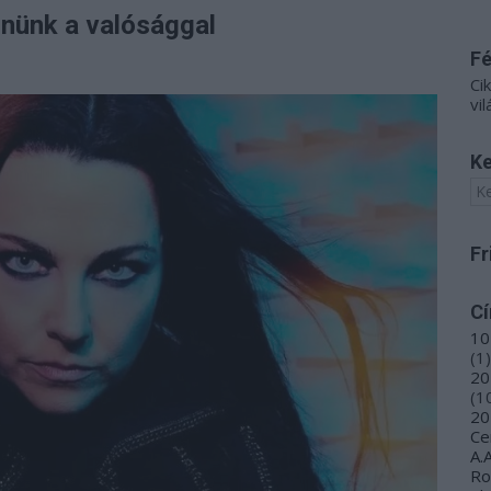
nünk a valósággal
F
Ci
vil
Ke
Fr
C
10
(
1
)
20
(
1
20
Ce
A.
R