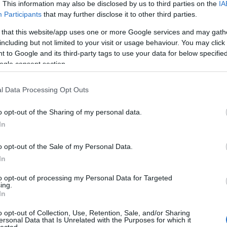
An
. This information may also be disclosed by us to third parties on the
IA
An
Participants
that may further disclose it to other third parties.
An
An
 that this website/app uses one or more Google services and may gath
Em
including but not limited to your visit or usage behaviour. You may click 
Ap
 to Google and its third-party tags to use your data for below specifi
ar
ogle consent section.
Ae
Ar
Ko
l Data Processing Opt Outs
árl
As
o opt-out of the Sharing of my personal data.
As
(
1
In
At
au
o opt-out of the Sale of my Personal Data.
Au
Ay
In
le
ny
to opt-out of processing my Personal Data for Targeted
ing.
Ph
In
bá
He
o opt-out of Collection, Use, Retention, Sale, and/or Sharing
Ba
ersonal Data that Is Unrelated with the Purposes for which it
ba
lected.