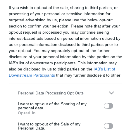
menedéket találtam benne mindazzal
If you wish to opt-out of the sale, sharing to third parties, or
szemben, ami szétesettnek és
processing of your personal or sensitive information for
irányíthatatlannak tűnt körülöttem, és
targeted advertising by us, please use the below opt-out
egyben egy helyet is, ahol a zene és a
section to confirm your selection. Please note that after your
opt-out request is processed you may continue seeing
kapcsolódás erején keresztül újra fel tudtam
interest-based ads based on personal information utilized by
gyújtani a reményt. Szerencse, hogy a
us or personal information disclosed to third parties prior to
turné már be van tervezve, különben
your opt-out. You may separately opt-out of the further
disclosure of your personal information by third parties on the
fogalmam sem lenne, mit kezdjek most
IAB’s list of downstream participants. This information may
magammal… teljesen megszállottja lettem
also be disclosed by us to third parties on the
IAB’s List of
ennek az anyagnak. Alig várom, hogy a
Downstream Participants
that may further disclose it to other
rajongók végre hallják.
third parties.
Please note that this website/app uses one or more Google
Personal Data Processing Opt Outs
services and may gather and store information including but
- mesélte
Amy Lee
, a banda énekesnője.
not limited to your visit or usage behaviour. You may click to
I want to opt-out of the Sharing of my
personal data.
grant or deny consent to Google and its third-party tags to
Opted In
A dalok listája:
use your data for below specified purposes in below Google
consent section.
I want to opt-out of the Sale of my
1. Beautiful Lie
Personal Data.