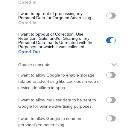
2. Tell Me When You've Had Enough
Opted In
3. Who Will You Follow
I want to opt-out of processing my
4. Rapture
Personal Data for Targeted Advertising.
5. Afterlife
Opted In
6. Sanctuary
I want to opt-out of Collection, Use,
7. How Do I Heal
Retention, Sale, and/or Sharing of my
8. About us
Personal Data that Is Unrelated with the
Purposes for which it was collected.
9. Calm Down
Opted Out
10. Self-Destruct
11. Forever Without You
Google consents
12. Wide Open Heart
I want to allow Google to enable storage
related to advertising like cookies on web or
device identifiers in apps.
I want to allow my user data to be sent to
Google for online advertising purposes.
I want to allow Google to send me
personalized advertising.