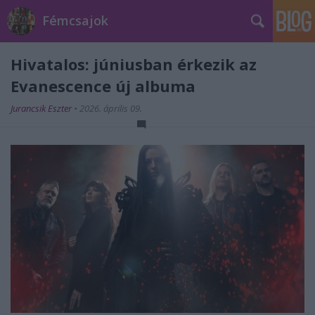
Fémcsajok
Hivatalos: júniusban érkezik az
Evanescence új albuma
Jurancsik Eszter
•
2026. április 09.