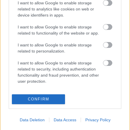
I want to allow Google to enable storage
related to analytics like cookies on web or
device identifiers in apps.
I want to allow Google to enable storage
related to functionality of the website or app.
I want to allow Google to enable storage
related to personalization.
I want to allow Google to enable storage
related to security, including authentication
functionality and fraud prevention, and other
user protection.
CONFIRM
Data Deletion
Data Access
Privacy Policy
Címkék:
új album
Evanescence
Amy Lee