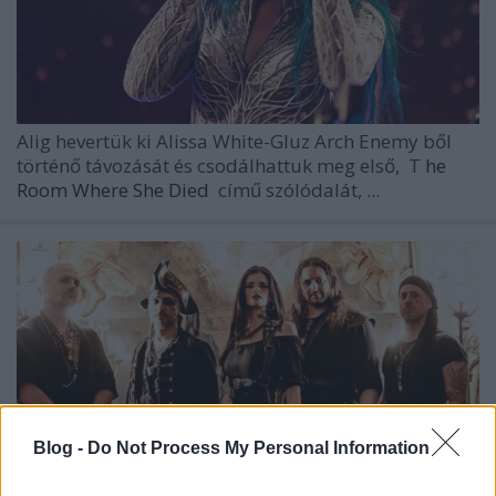
Alig hevertük ki
Alissa White-Gluz Arch Enemy
ből
történő távozását és csodálhattuk meg első,
T
he
Room Where She Died
című szólódalát, ...
Blog -
Do Not Process My Personal Information