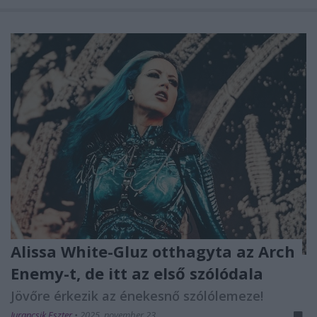
Alissa White-Gluz otthagyta az Arch
Enemy-t, de itt az első szólódala
Jövőre érkezik az énekesnő szólólemeze!
Jurancsik Eszter
•
2025. november 23.