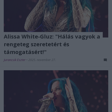
Alissa White-Gluz: "Hálás vagyok a
rengeteg szeretetért és
támogatásért!"
Jurancsik Eszter
•
2025. november 27.