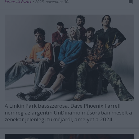
Jurancsik Eszter
•
2025. november 30.
A
Linkin Park
basszzerosa,
Dave Phoenix Farrell
nemrég az argentin
UnDinamo
műsorában mesélt a
zenekar jelenlegi turnéjáról, amelyet a 2024 ...