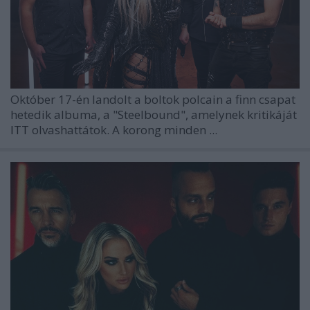
Október 17-én landolt a boltok polcain a finn csapat
hetedik albuma, a "Steelbound", amelynek kritikáját
ITT
olvashattátok. A korong minden ...