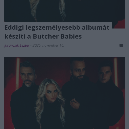
Eddigi legszemélyesebb albumát
készíti a Butcher Babies
Jurancsik Eszter
•
2025. november 16.