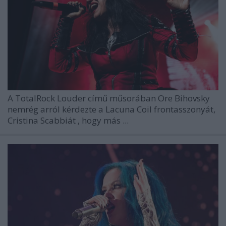
A
TotalRock
Louder
című műsorában
Ore Bihovsky
nemrég arról kérdezte a
Lacuna Coil
frontasszonyát,
Cristina Scabbiát
, hogy más ...