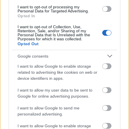
I want to opt-out of processing my
Personal Data for Targeted Advertising.
A szimfonikus metal kalózai jövőre a
Warkings
Opted In
társaságában indulnak újra turnéra, amelynek
keretén belül Budapesten is fellépnek a
Barba ...
I want to opt-out of Collection, Use,
Retention, Sale, and/or Sharing of my
Personal Data that Is Unrelated with the
Purposes for which it was collected.
Opted Out
Google consents
I want to allow Google to enable storage
related to advertising like cookies on web or
device identifiers in apps.
I want to allow my user data to be sent to
Google for online advertising purposes.
I want to allow Google to send me
personalized advertising.
I want to allow Google to enable storage