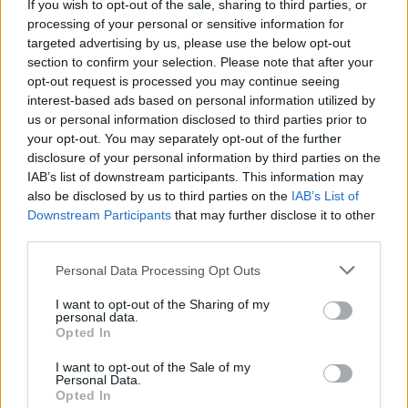
If you wish to opt-out of the sale, sharing to third parties, or
processing of your personal or sensitive information for
targeted advertising by us, please use the below opt-out
section to confirm your selection. Please note that after your
Szimfonikus lemezt ad ki a Visions of
opt-out request is processed you may continue seeing
Atlantis+klippremier: Ashes To The
interest-based ads based on personal information utilized by
us or personal information disclosed to third parties prior to
Sea
your opt-out. You may separately opt-out of the further
Jurancsik Eszter
•
2025. november 26.
disclosure of your personal information by third parties on the
IAB’s list of downstream participants. This information may
also be disclosed by us to third parties on the
IAB’s List of
Downstream Participants
that may further disclose it to other
third parties.
Please note that this website/app uses one or more Google
Personal Data Processing Opt Outs
services and may gather and store information including but
not limited to your visit or usage behaviour. You may click to
I want to opt-out of the Sharing of my
personal data.
grant or deny consent to Google and its third-party tags to
Opted In
use your data for below specified purposes in below Google
consent section.
I want to opt-out of the Sale of my
Personal Data.
Opted In