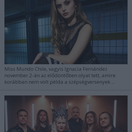
Miss Mundo Chile, vagyis
Ignacia Fernández
november 2-án az elődöntőben olyat tett, amire
korábban nem volt példa a szépségversenyek ...