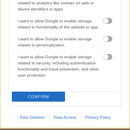
Johan Liiva: "Alissa volt a tökéletes
related to analytics like cookies on web or
énekesnő az Arch Enemy számára"
device identifiers in apps.
Nem, nem tér vissza a svéd énekes.
I want to allow Google to enable storage
Jurancsik Eszter
•
2025. november 26.
related to functionality of the website or app.
I want to allow Google to enable storage
related to personalization.
I want to allow Google to enable storage
related to security, including authentication
functionality and fraud prevention, and other
user protection.
CONFIRM
November 23-án
Alissa White-Gluz
minden előjel
Data Deletion
Data Access
Privacy Policy
nélkül
távozott
az
Arch Enemy
-ből, ami érthető
módon nem kis megdöbbenést váltott ki a ...