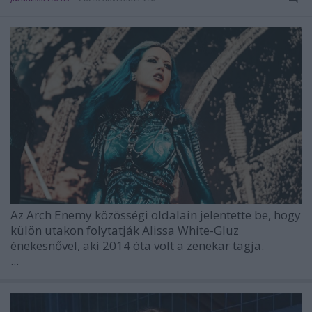
Az
Arch Enemy
közösségi oldalain jelentette be, hogy
külön utakon folytatják
Alissa White-Gluz
énekesnővel, aki 2014 óta volt a zenekar tagja.
...